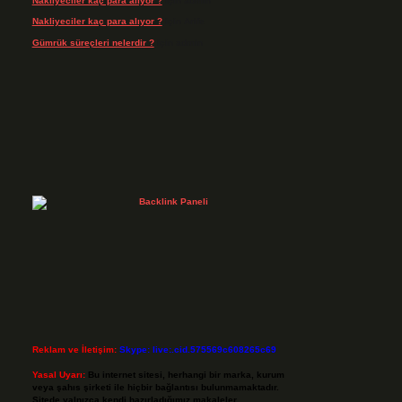
Nakliyeciler kaç para alıyor ?
için
admin
Nakliyeciler kaç para alıyor ?
için
Arife
Gümrük süreçleri nelerdir ?
için
admin
Reklam ve İletişim:
Skype: live:.cid.575569c608265c69
Yasal Uyarı:
Bu internet sitesi, herhangi bir marka, kurum
veya şahıs şirketi ile hiçbir bağlantısı bulunmamaktadır.
Sitede yalnızca kendi hazırladığımız makaleler