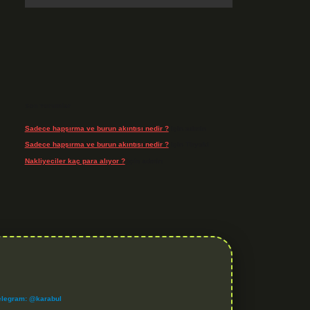
Son Yorumlar
Sadece hapşırma ve burun akıntısı nedir ?
için
admin
Sadece hapşırma ve burun akıntısı nedir ?
için
Tiryaki
Nakliyeciler kaç para alıyor ?
için
admin
elegram: @karabul