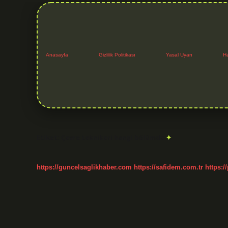
Anasayfa
Gizlilik Politikası
Yasal Uyarı
H
Etiket:
Çevre teknikeri hangi bölümde
https://guncelsaglikhaber.com
https://safidem.com.tr
https:/