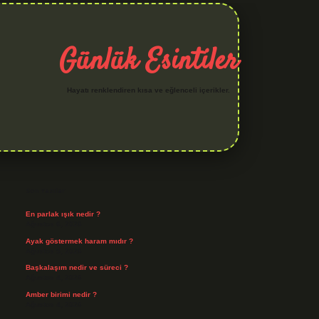
Günlük Esintiler
Hayatı renklendiren kısa ve eğlenceli içerikler.
Sidebar
hiltonbet yeni giriş
betexper güvenilir mi
elexbetgiris.org
Son Yazılar
En parlak ışık nedir ?
Ağustos 6, 2026
Ayak göstermek haram mıdır ?
Ağustos 5, 2026
Başkalaşım nedir ve süreci ?
Ağustos 4, 2026
Amber birimi nedir ?
Ağustos 4, 2026