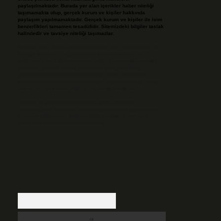
paylaşılmaktadır. Burada yer alan içerikler haber niteliği
taşımamakta olup, gerçek kurum ve kişiler hakkında
paylaşım yapılmamaktadır. Gerçek kurum ve kişiler ile isim
benzerlikleri tamamen tesadüfidir. Sitemizdeki bilgiler taslak
halindedir ve tavsiye niteliği taşımazlar.
Sitemiz, 5651 Sayılı Kanun gereğince Bilgi Teknolojileri ve
İletişim Kurumu (BTK) tarafından onaylanmış bir Yer
Sağlayıcı olarak hizmet vermektedir. Bu nedenle, sitedeki
içerikleri proaktif olarak denetleme veya araştırma
yükümlülüğümüz bulunmamaktadır. Ancak, üyelerimiz
yazdıkları içeriklerin sorumluluğunu taşımakta olup, siteye
üye olarak bu sorumluluğu kabul etmiş sayılırlar.
Hukuka ve yasal düzenlemelere aykırı olduğunu
düşündüğünüz içerikleri,
backlinkpanelicomtr@gmail.com
adresine bildirmeniz halinde, ilgili içerikler yasal süre
içerisinde sitemizden kaldırılacaktır.
Arama