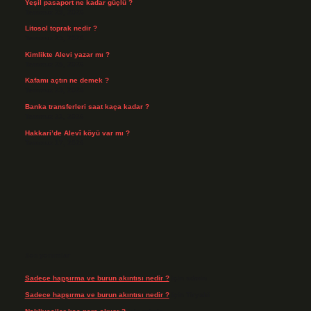
Yeşil pasaport ne kadar güçlü ?
Temmuz 29, 2026
Litosol toprak nedir ?
Temmuz 25, 2026
Kimlikte Alevi yazar mı ?
Temmuz 25, 2026
Kafamı açtın ne demek ?
Temmuz 23, 2026
Banka transferleri saat kaça kadar ?
Temmuz 21, 2026
Hakkari’de Alevî köyü var mı ?
Temmuz 17, 2026
Son yorumlar
Sadece hapşırma ve burun akıntısı nedir ?
için
admin
Sadece hapşırma ve burun akıntısı nedir ?
için
Tiryaki