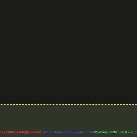
l:
backlinkpaneli@gmail.com
Teams:
forumhizmeti@gmail.com
Whatsapp: 0262 606 0 726
T