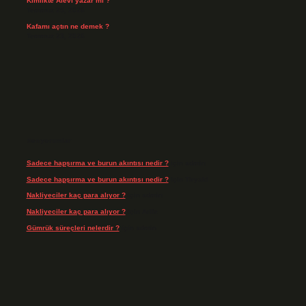
Kimlikte Alevi yazar mı ?
Temmuz 25, 2026
Kafamı açtın ne demek ?
Temmuz 23, 2026
Son yorumlar
Sadece hapşırma ve burun akıntısı nedir ?
için
admin
Sadece hapşırma ve burun akıntısı nedir ?
için
Tiryaki
Nakliyeciler kaç para alıyor ?
için
admin
Nakliyeciler kaç para alıyor ?
için
Arife
Gümrük süreçleri nelerdir ?
için
admin