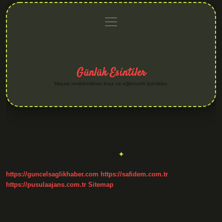
menüyü
Anasayfa
Gizlilik
Yasal
Hakkımızda
aç
Politikası
Uyarı
Günlük Esintiler
Hayatı renklendiren kısa ve eğlenceli içerikler.
Etiket:
Kaynının eşine ne denir
https://guncelsaglikhaber.com
https://safidem.com.tr
https://pusulaajans.com.tr
Sitemap