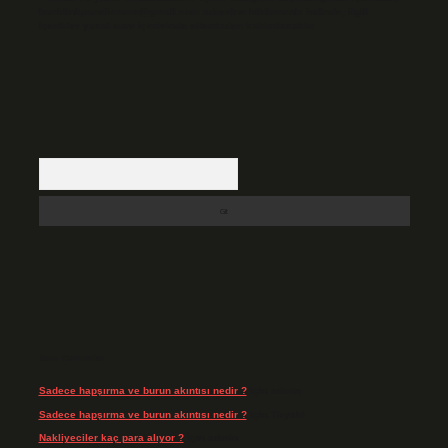
backlinkpanelicomtr@gmail.com
adresine bildirmeniz halinde, ilgili
içerikler yasal süre içerisinde sitemizden kaldırılacaktır.
Arama
Son Yorumlar
Sadece hapşırma ve burun akıntısı nedir ?
için
admin
Sadece hapşırma ve burun akıntısı nedir ?
için
Tiryaki
Nakliyeciler kaç para alıyor ?
için
admin