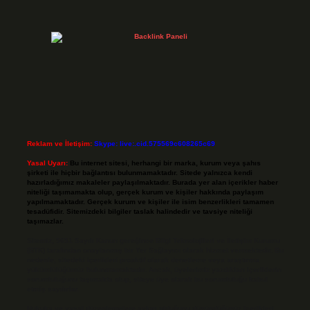
Reklam ve İletişim:
Skype: live:.cid.575569c608265c69
Yasal Uyarı:
Bu internet sitesi, herhangi bir marka, kurum veya şahıs
şirketi ile hiçbir bağlantısı bulunmamaktadır. Sitede yalnızca kendi
hazırladığımız makaleler paylaşılmaktadır. Burada yer alan içerikler haber
niteliği taşımamakta olup, gerçek kurum ve kişiler hakkında paylaşım
yapılmamaktadır. Gerçek kurum ve kişiler ile isim benzerlikleri tamamen
tesadüfidir. Sitemizdeki bilgiler taslak halindedir ve tavsiye niteliği
taşımazlar.
Sitemiz, 5651 Sayılı Kanun gereğince Bilgi Teknolojileri ve İletişim Kurumu
(BTK) tarafından onaylanmış bir Yer Sağlayıcı olarak hizmet vermektedir. Bu
nedenle, sitedeki içerikleri proaktif olarak denetleme veya araştırma
yükümlülüğümüz bulunmamaktadır. Ancak, üyelerimiz yazdıkları içeriklerin
sorumluluğunu taşımakta olup, siteye üye olarak bu sorumluluğu kabul
etmiş sayılırlar.
Hukuka ve yasal düzenlemelere aykırı olduğunu düşündüğünüz içerikleri,