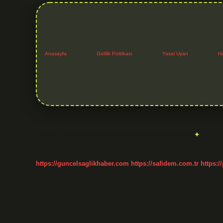
Anasayfa
Gizlilik Politikası
Yasal Uyarı
H
Etiket:
Türkiye ne zaman silah üretmeye başladı
https://guncelsaglikhaber.com
https://safidem.com.tr
https:/