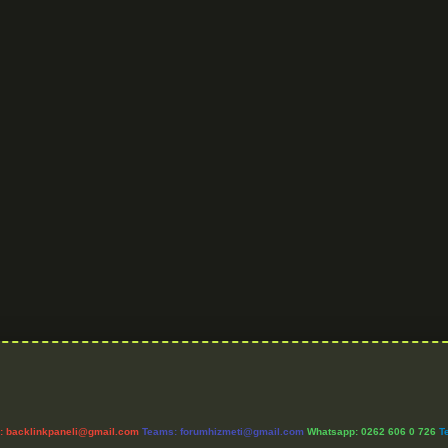
l:
backlinkpaneli@gmail.com
Teams:
forumhizmeti@gmail.com
Whatsapp: 0262 606 0 726
T