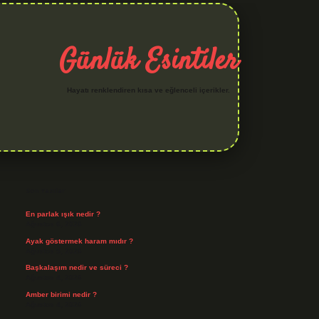
Günlük Esintiler
Hayatı renklendiren kısa ve eğlenceli içerikler.
Sidebar
iltonbet yeni giriş
betexper güvenilir mi
elexbetgiris.org
Son Yazılar
En parlak ışık nedir ?
Ağustos 6, 2026
Ayak göstermek haram mıdır ?
Ağustos 5, 2026
Başkalaşım nedir ve süreci ?
Ağustos 4, 2026
Amber birimi nedir ?
Ağustos 4, 2026