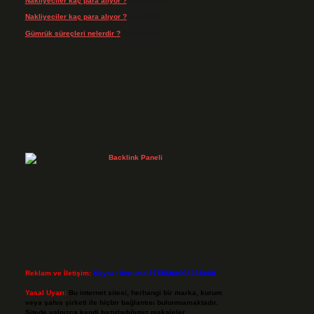
Nakliyeciler kaç para alıyor ?
için
admin
Nakliyeciler kaç para alıyor ?
için
Arife
Gümrük süreçleri nelerdir ?
için
admin
Reklam ve İletişim:
Skype: live:.cid.575569c608265c69
Yasal Uyarı:
Bu internet sitesi, herhangi bir marka, kurum
veya şahıs şirketi ile hiçbir bağlantısı bulunmamaktadır.
Sitede yalnızca kendi hazırladığımız makaleler