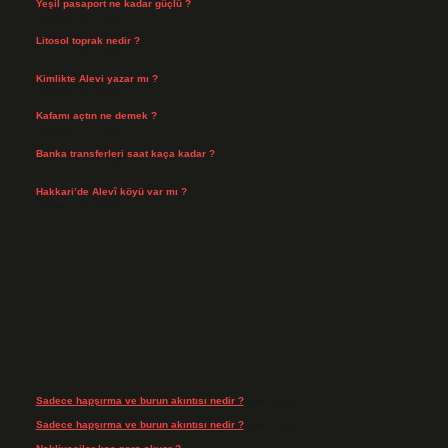
Yeşil pasaport ne kadar güçlü ?
Temmuz 29, 2026
Litosol toprak nedir ?
Temmuz 25, 2026
Kimlikte Alevi yazar mı ?
Temmuz 25, 2026
Kafamı açtın ne demek ?
Temmuz 23, 2026
Banka transferleri saat kaça kadar ?
Temmuz 21, 2026
Hakkari’de Alevî köyü var mı ?
Temmuz 17, 2026
Son yorumlar
Sadece hapşırma ve burun akıntısı nedir ?
için
admin
Sadece hapşırma ve burun akıntısı nedir ?
için
Tiryaki