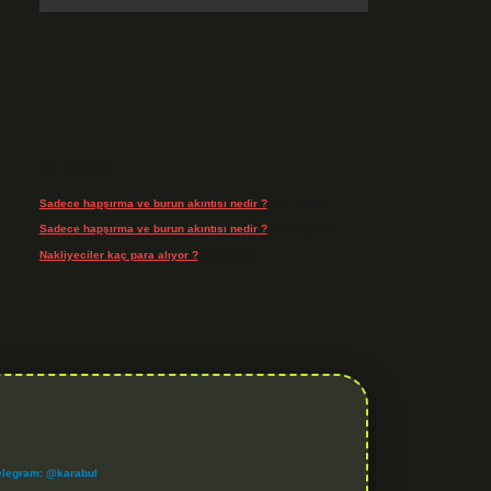
Son Yorumlar
Sadece hapşırma ve burun akıntısı nedir ?
için
admin
Sadece hapşırma ve burun akıntısı nedir ?
için
Tiryaki
Nakliyeciler kaç para alıyor ?
için
admin
elegram: @karabul