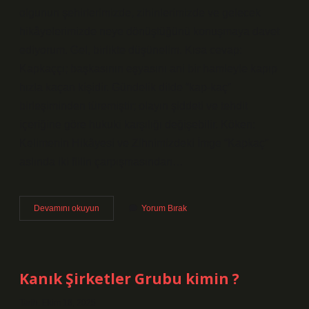
olgunun şehirlerimizde, zihinlerimizde ve gelecek
hikâyelerimizde neye dönüştüğünü konuşmaya davet
ediyorum. Gel, birlikte düşünelim. Kısa cevap:
Kapkaççı; başkasının eşyasını ani bir hamleyle kapıp
hızla kaçan kişidir. Gündelik dilde “kap-kaç”
birleşiminden türemiştir; olayın şiddeti ve tehdit
içeriğine göre hukuki karşılığı değişebilir. Köken:
Kelimenin Hikâyesi ve Zihnimizdeki İmge “Kapkaç”
aslında iki fiilin çarpışmasından…
Kapkaççı
Devamını okuyun
Yorum Bırak
ne
?
Kanık Şirketler Grubu kimin ?
Tarih: Ekim 18, 2025