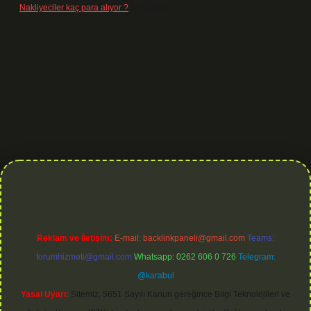
Nakliyeciler kaç para alıyor ?
için
admin
org
Reklam ve İletişim:
E-mail:
backlinkpaneli@gmail.com
Teams:
forumhizmeti@gmail.com
Whatsapp: 0262 606 0 726
Telegram:
@karabul
Yasal Uyarı:
Sitemiz, 5651 Sayılı Kanun gereğince Bilgi Teknolojileri ve