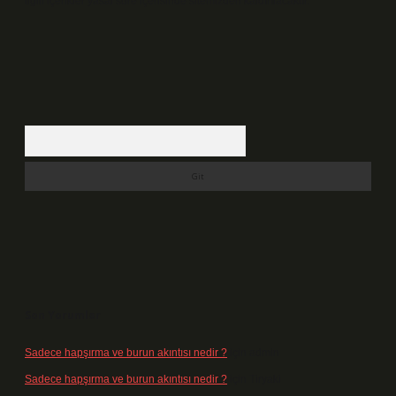
ilgili içerikler yasal süre içerisinde sitemizden kaldırılacaktır.
Arama
Son Yorumlar
Sadece hapşırma ve burun akıntısı nedir ?
için
admin
Sadece hapşırma ve burun akıntısı nedir ?
için
Tiryaki