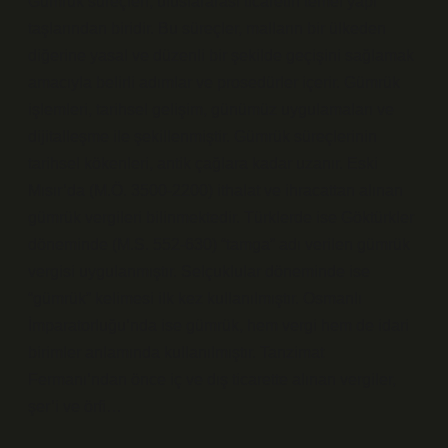
Gümrük süreçleri, uluslararası ticaretin temel yapı
taşlarından biridir. Bu süreçler, malların bir ülkeden
diğerine yasal ve düzenli bir şekilde geçişini sağlamak
amacıyla belirli adımlar ve prosedürler içerir. Gümrük
işlemleri, tarihsel gelişim, günümüz uygulamaları ve
dijitalleşme ile şekillenmiştir. Gümrük süreçlerinin
tarihsel kökenleri, antik çağlara kadar uzanır. Eski
Mısır’da (M.Ö. 3500-2200) ithalat ve ihracattan alınan
gümrük vergileri bilinmektedir. Türklerde ise Göktürkler
döneminde (M.S. 552-630) “tamga” adı verilen gümrük
vergisi uygulanmıştır. Selçuklular döneminde ise
“gümrük” kelimesi ilk kez kullanılmıştır. Osmanlı
İmparatorluğu’nda ise gümrük, hem vergi hem de idari
birimler anlamında kullanılmıştır. Tanzimat
Fermanı’ndan önce iç ve dış ticarette alınan vergiler,
şer’i ve örfi…