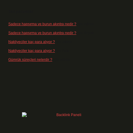
Son yorumlar
Sadece hapşırma ve burun akıntısı nedir ?
için
admin
Sadece hapşırma ve burun akıntısı nedir ?
için
Tiryaki
Nakliyeciler kaç para alıyor ?
için
admin
Nakliyeciler kaç para alıyor ?
için
Arife
Gümrük süreçleri nelerdir ?
için
admin