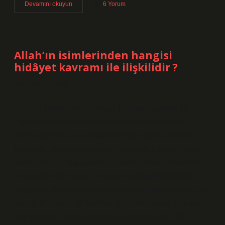
Kanık
Devamını okuyun
6 Yorum
Şirketler
Grubu
kimin
?
Allah’ın isimlerinden hangisi
hidâyet kavramı ile ilişkilidir ?
Tarih: Ekim 18, 2025
Allah’ın İsimlerinden Hangisi Hidayet Kavramı ile
İlişkilidir? Edebiyat Perspektifinden Bir İnceleme
Kelimelerin Gücü ve Anlatıların Dönüştürücü Etkisi
Edebiyat, insan ruhunun derinliklerine inen ve insan
deneyimlerini, duygularını en saf biçimde anlatabilen
bir sanattır. Kelimeler, bir anlam taşımanın ötesinde,
duyguları, düşünceleri ve dönüşümleri şekillendiren bir
araçtır. Bir metin, bir kelime, bir cümle bazen tüm hayatı
değiştirebilir, yönlendirebilir ve dönüştürebilir. Bu