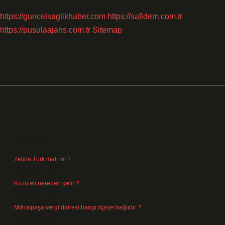
https://guncelsaglikhaber.com
https://safidem.com.tr
https://pusulaajans.com.tr
Sitemap
Sidebar
Son Yazılar
Zetina Türk malı mı ?
Ağustos 9, 2026
Kuzu eti nereden gelir ?
Ağustos 8, 2026
Mithatpaşa vergi dairesi hangi ilçeye bağlıdır ?
Ağustos 8, 2026