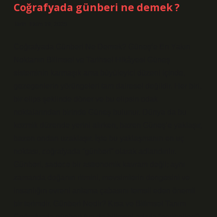
Coğrafyada günberi ne demek ?
Tarih: Ekim 19, 2025
Coğrafyada Günberi Ne Demek? Güneş’e En Yakın
Noktanın Bilimsel ve Tarihsel Hikâyesi Güneş
sisteminin karmaşık ama büyüleyici düzeni içinde,
gezegenlerin yörüngeleri tam dairesel değildir. Her biri,
bir elips şeklinde döner ve bu elipsin odak
noktalarından birinde Güneş bulunur. Dünya da bu
kozmik düzende yerini alırken, bazen Güneş’e yaklaşır,
bazen ondan uzaklaşır. İşte bu yaklaşmanın en uç
noktası, coğrafyada “günberi” olarak adlandırılır.
Günberi, sadece bir astronomik kavram değil; aynı
zamanda doğanın ritmini, mevsimlerin dengesini ve
insanlığın evreni anlama çabasını temsil eden önemli
bir terimdir. Günberi Nedir? Kısa ve Bilimsel Tanım
Coğrafyada günberi (ya da bilimsel adıyla “perihelion”),