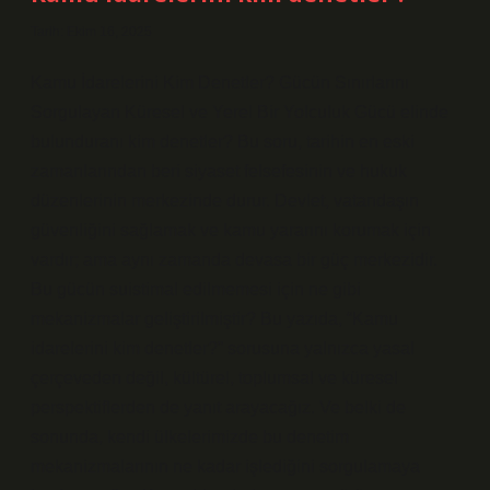
Tarih: Ekim 16, 2025
Kamu İdarelerini Kim Denetler? Gücün Sınırlarını
Sorgulayan Küresel ve Yerel Bir Yolculuk Gücü elinde
bulunduranı kim denetler? Bu soru, tarihin en eski
zamanlarından beri siyaset felsefesinin ve hukuk
düzenlerinin merkezinde durur. Devlet, vatandaşın
güvenliğini sağlamak ve kamu yararını korumak için
vardır; ama aynı zamanda devasa bir güç merkezidir.
Bu gücün suistimal edilmemesi için ne gibi
mekanizmalar geliştirilmiştir? Bu yazıda, “Kamu
idarelerini kim denetler?” sorusuna yalnızca yasal
çerçeveden değil, kültürel, toplumsal ve küresel
perspektiflerden de yanıt arayacağız. Ve belki de
sonunda, kendi ülkelerimizde bu denetim
mekanizmalarının ne kadar işlediğini sorgulamaya