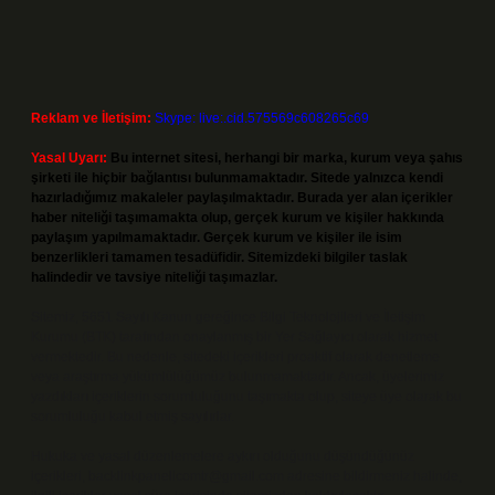
Reklam ve İletişim:
Skype: live:.cid.575569c608265c69
Yasal Uyarı:
Bu internet sitesi, herhangi bir marka, kurum veya şahıs
şirketi ile hiçbir bağlantısı bulunmamaktadır. Sitede yalnızca kendi
hazırladığımız makaleler paylaşılmaktadır. Burada yer alan içerikler
haber niteliği taşımamakta olup, gerçek kurum ve kişiler hakkında
paylaşım yapılmamaktadır. Gerçek kurum ve kişiler ile isim
benzerlikleri tamamen tesadüfidir. Sitemizdeki bilgiler taslak
halindedir ve tavsiye niteliği taşımazlar.
Sitemiz, 5651 Sayılı Kanun gereğince Bilgi Teknolojileri ve İletişim
Kurumu (BTK) tarafından onaylanmış bir Yer Sağlayıcı olarak hizmet
vermektedir. Bu nedenle, sitedeki içerikleri proaktif olarak denetleme
veya araştırma yükümlülüğümüz bulunmamaktadır. Ancak, üyelerimiz
yazdıkları içeriklerin sorumluluğunu taşımakta olup, siteye üye olarak bu
sorumluluğu kabul etmiş sayılırlar.
Hukuka ve yasal düzenlemelere aykırı olduğunu düşündüğünüz
içerikleri,
backlinkpanelicomtr@gmail.com
adresine bildirmeniz halinde,