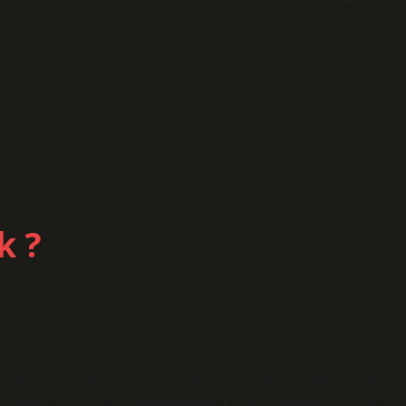
 yapmaktan çok daha fazlasını ifade eder. Bu soru, küresel ve
ik bir anlam taşıyan bir sorgulama haline gelir. Peki, Hars traktö
idir? Yoksa bunun ardında çok daha büyük bir toplumsal, kültürel
k ?
Huy Sarıdır: Bir Dil Yansıması mı, Bir Karakter Özelliği mi?
i duymuşuzdur. Genellikle, bir kişinin sabırla ve sakin bir şekild
ra tahammülünün bittiği durumlar için kullanılır. Ancak, bu deyimi
şlarımız ve kişilik özelliklerimiz bu kadar belirleyici mi? “Huy