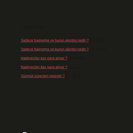
c
Son yorumlar
Sadece hapşırma ve burun akıntısı nedir ?
için
admin
Sadece hapşırma ve burun akıntısı nedir ?
için
Tiryaki
Nakliyeciler kaç para alıyor ?
için
admin
Nakliyeciler kaç para alıyor ?
için
Arife
Gümrük süreçleri nelerdir ?
için
admin