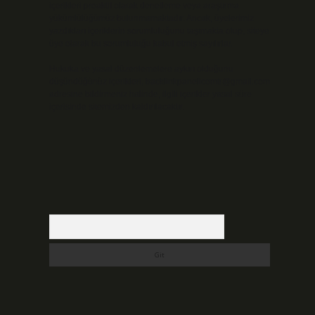
içerikleri proaktif olarak denetleme veya araştırma
yükümlülüğümüz bulunmamaktadır. Ancak, üyelerimiz
yazdıkları içeriklerin sorumluluğunu taşımakta olup, siteye
üye olarak bu sorumluluğu kabul etmiş sayılırlar.
Hukuka ve yasal düzenlemelere aykırı olduğunu
düşündüğünüz içerikleri,
backlinkpanelicomtr@gmail.com
adresine bildirmeniz halinde, ilgili içerikler yasal süre
içerisinde sitemizden kaldırılacaktır.
Arama