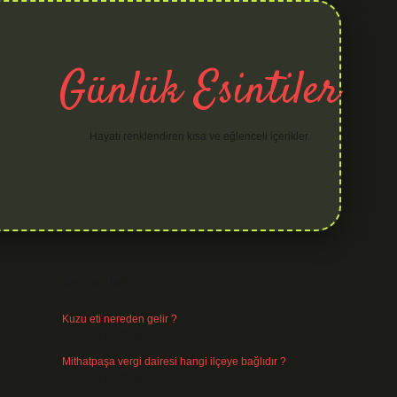
Günlük Esintiler
Hayatı renklendiren kısa ve eğlenceli içerikler.
Sidebar
hiltonbet yeni giriş
betexper güvenilir mi
elexbetgiris.o
Son Yazılar
Kuzu eti nereden gelir ?
Ağustos 8, 2026
Mithatpaşa vergi dairesi hangi ilçeye bağlıdır ?
Ağustos 8, 2026