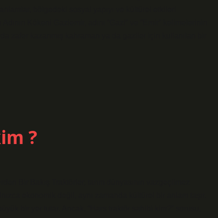
 anlamlar, bölgedeki sosyal yapıyı ve kültürel etkileri
Adının Kökeni Gaziemir, adını “Gazi” ve “Emir” kelimelerinin
rda zafer kazanmış kahraman ya da gaziler için kullanılan bir
kim ?
rden Bir Bakış Traktörler, tarım dünyasının vazgeçilmez
alnızca ekonomik değil, aynı zamanda kültürel bir anlam taşır.
büyük bir yer tutar. Ancak, “Hars traktör sahibi kim?” sorusu,