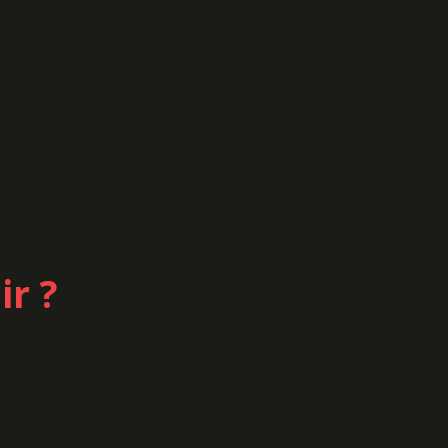
ekillenen halk edebiyatı, bir toplumun sosyal yapısına,
ır. Eğer bu edebiyat türüne sadece bir “geleneksel kültür”
 edebiyatı sadece geçmişin izlerini değil, aynı zamanda
n içinde kayboluruz, bazen bir fıkrada toplumsal düzenin derin bi
ir ?
leme Türkiye’nin Ege Bölgesi’nde yer alan Gaziemir, İzmir il
a merak konusudur. Gaziemir ismi, hem coğrafi olarak hem de
Gaziemir’in anlamını, tarihsel kökenini ve günümüzdeki akademi