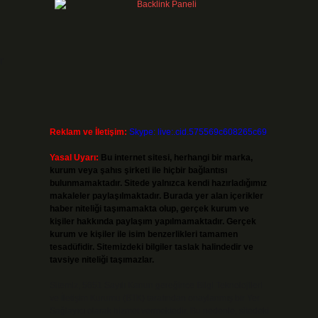
r
Reklam ve İletişim:
Skype: live:.cid.575569c608265c69
Yasal Uyarı:
Bu internet sitesi, herhangi bir marka,
kurum veya şahıs şirketi ile hiçbir bağlantısı
bulunmamaktadır. Sitede yalnızca kendi hazırladığımız
makaleler paylaşılmaktadır. Burada yer alan içerikler
haber niteliği taşımamakta olup, gerçek kurum ve
kişiler hakkında paylaşım yapılmamaktadır. Gerçek
kurum ve kişiler ile isim benzerlikleri tamamen
tesadüfidir. Sitemizdeki bilgiler taslak halindedir ve
tavsiye niteliği taşımazlar.
Sitemiz, 5651 Sayılı Kanun gereğince Bilgi Teknolojileri
ve İletişim Kurumu (BTK) tarafından onaylanmış bir Yer
Sağlayıcı olarak hizmet vermektedir. Bu nedenle, sitedeki
k