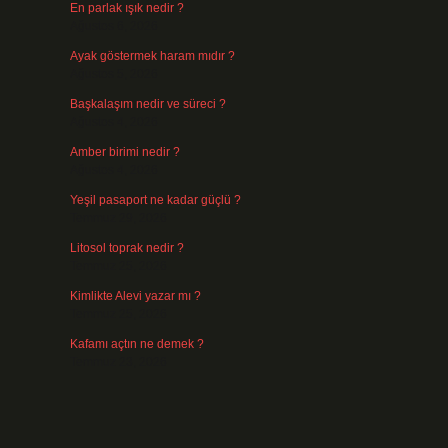
En parlak ışık nedir ?
Ağustos 6, 2026
Ayak göstermek haram mıdır ?
Ağustos 5, 2026
Başkalaşım nedir ve süreci ?
Ağustos 4, 2026
Amber birimi nedir ?
Ağustos 4, 2026
Yeşil pasaport ne kadar güçlü ?
Temmuz 29, 2026
Litosol toprak nedir ?
Temmuz 25, 2026
Kimlikte Alevi yazar mı ?
Temmuz 25, 2026
Kafamı açtın ne demek ?
Temmuz 23, 2026