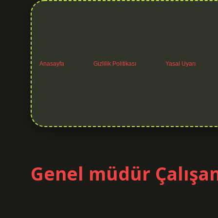
Anasayfa
Gizlilik Politikası
Yasal Uyarı
Günlük
Genel müdür Çalışan
Esintiler
Tarih: Ekim 3, 2025