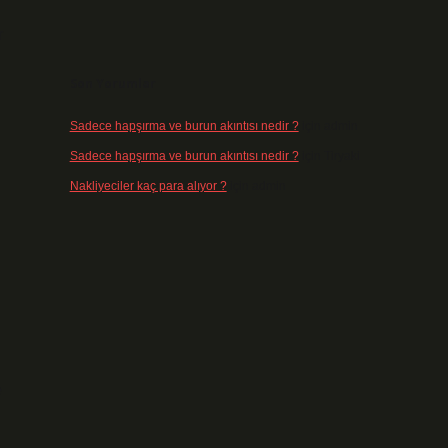
r
Son Yorumlar
Sadece hapşırma ve burun akıntısı nedir ?
için
admin
Sadece hapşırma ve burun akıntısı nedir ?
için
Tiryaki
Nakliyeciler kaç para alıyor ?
için
admin
e