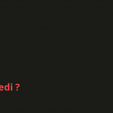
 tarihi boyunca, güç ve otorite arasındaki ilişki, bireylerin
bir soru olmuştur. Genel müdür kavramı da bu yapının önemli bir
 yalnızca iş dünyasıyla sınırlı kalmayan, ontolojik, epistemolojik
orudur. Felsefi bir bakış açısıyla ele alındığında, bu soru
orumluluğun nasıl işlediği, bireyin kendi varlık biçimini nasıl
ktif: Kimdir Çalışan? Ontoloji, varlık bilimidir. Bir varlığın ne
edi ?
 Hadi, soralım: “Hacı ne demek?” Şimdi bir el kaldırın, kimler