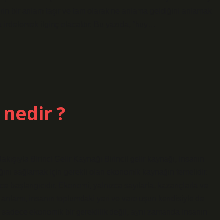
derin bir anlam taşır ve tam olarak ne anlama geldiğini anlamak
 irdelemek ilginç olacaktır. Bu yazıda, “huy…
 nedir ?
akışıyla Birinci Gelir Kaynağı Birincil gelir kaynağı, insanın
ğını sağlamak için gerekli olan ekonomik kaynağın temelidir.
ece başlangıcıdır. Ekonomi, yalnızca sayılarla, kazançlarla ve
ın anlamı, insanın toplumdaki yeri ve varoluşun kendisiyle de
ynağı sadece ekonomik bir gereklilik değil, aynı zamanda insanın