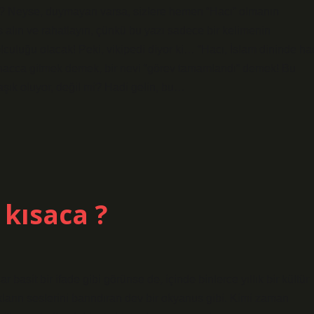
ır? Neyse, duymayan varsa, sizlere hemen “Hacı” olmanın
s alın ve rahatlayın, çünkü bu yazı sadece bir kelimenin
lculuğu olacak! Peki, vikipedi diyor ki… “Hacı, İslam dininde ha
ni, hacca gitmek demek, bir nevi “görev tamamlandı” demek! Bu
maşık oluyor, değil mi? Hadi gelin, bu…
 kısaca ?
asit bir ifade gibi görünse de, içinde binlerce yıllık bir kültür
lkların seslerini barındıran dev bir okyanus gibi. Kimi zaman