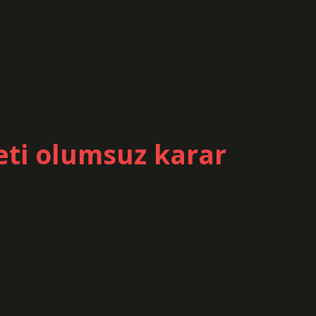
ı anlamamız için bir anahtardır. Filozoflar, insanın temel
ve bu kaynakların nasıl…
ti olumsuz karar
 Derinlemesine Bir Bakış Hepimizin hayatında bir kez bile ols
rdır: Tüketici haklarımız. Hiç şüphesiz, alışveriş yaparken ya
r, bazen beklediğimizden daha karmaşık hale gelebilir. İşte tam
Ancak ya hakem heyeti, başvurumuza olumsuz karar verirse? Şimd