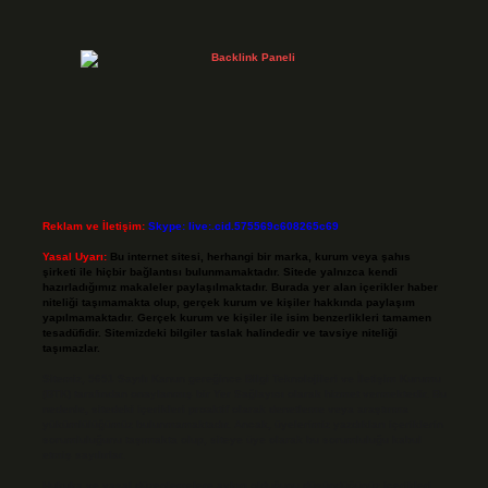
Reklam ve İletişim:
Skype: live:.cid.575569c608265c69
Yasal Uyarı:
Bu internet sitesi, herhangi bir marka, kurum veya şahıs
şirketi ile hiçbir bağlantısı bulunmamaktadır. Sitede yalnızca kendi
hazırladığımız makaleler paylaşılmaktadır. Burada yer alan içerikler haber
niteliği taşımamakta olup, gerçek kurum ve kişiler hakkında paylaşım
yapılmamaktadır. Gerçek kurum ve kişiler ile isim benzerlikleri tamamen
tesadüfidir. Sitemizdeki bilgiler taslak halindedir ve tavsiye niteliği
taşımazlar.
Sitemiz, 5651 Sayılı Kanun gereğince Bilgi Teknolojileri ve İletişim Kurumu
(BTK) tarafından onaylanmış bir Yer Sağlayıcı olarak hizmet vermektedir. Bu
nedenle, sitedeki içerikleri proaktif olarak denetleme veya araştırma
yükümlülüğümüz bulunmamaktadır. Ancak, üyelerimiz yazdıkları içeriklerin
sorumluluğunu taşımakta olup, siteye üye olarak bu sorumluluğu kabul
etmiş sayılırlar.
Hukuka ve yasal düzenlemelere aykırı olduğunu düşündüğünüz içerikleri,