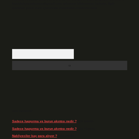
backlinkpanelicomtr@gmail.com
adresine bildirmeniz halinde, ilgili
içerikler yasal süre içerisinde sitemizden kaldırılacaktır.
Arama
Son Yorumlar
Sadece hapşırma ve burun akıntısı nedir ?
için
admin
Sadece hapşırma ve burun akıntısı nedir ?
için
Tiryaki
Nakliyeciler kaç para alıyor ?
için
admin