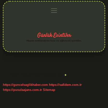
menüyü
Anasayfa
Gizlilik
Yasal
Hakkımızda
aç
Politikası
Uyarı
Günlük Esintiler
Hayatı renklendiren kısa ve eğlenceli içerikler.
Etiket:
1 Kase Yoğurt Kaç Kaloridir
https://guncelsaglikhaber.com
https://safidem.com.tr
https://pusulaajans.com.tr
Sitemap