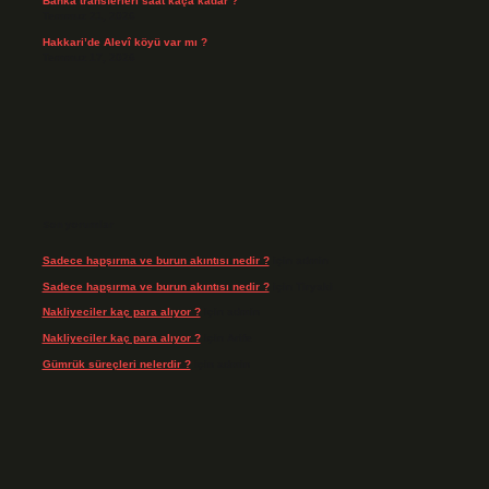
Banka transferleri saat kaça kadar ?
Temmuz 21, 2026
Hakkari’de Alevî köyü var mı ?
Temmuz 17, 2026
Son yorumlar
Sadece hapşırma ve burun akıntısı nedir ?
için
admin
Sadece hapşırma ve burun akıntısı nedir ?
için
Tiryaki
Nakliyeciler kaç para alıyor ?
için
admin
Nakliyeciler kaç para alıyor ?
için
Arife
Gümrük süreçleri nelerdir ?
için
admin