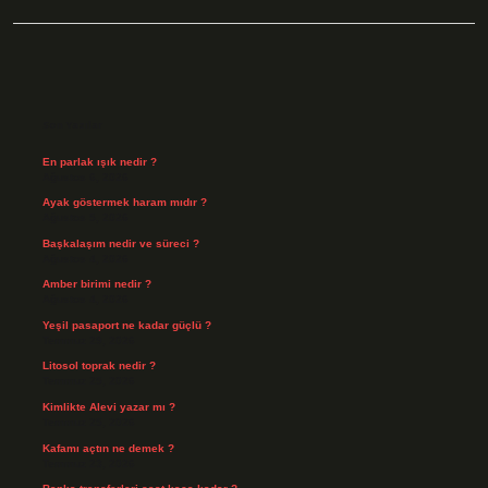
Sidebar
Son Yazılar
En parlak ışık nedir ?
Ağustos 6, 2026
Ayak göstermek haram mıdır ?
Ağustos 5, 2026
Başkalaşım nedir ve süreci ?
Ağustos 4, 2026
Amber birimi nedir ?
Ağustos 4, 2026
Yeşil pasaport ne kadar güçlü ?
Temmuz 29, 2026
Litosol toprak nedir ?
Temmuz 25, 2026
Kimlikte Alevi yazar mı ?
Temmuz 25, 2026
Kafamı açtın ne demek ?
Temmuz 23, 2026