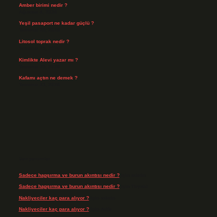
Amber birimi nedir ?
Ağustos 4, 2026
Yeşil pasaport ne kadar güçlü ?
Temmuz 29, 2026
Litosol toprak nedir ?
Temmuz 25, 2026
Kimlikte Alevi yazar mı ?
Temmuz 25, 2026
Kafamı açtın ne demek ?
Temmuz 23, 2026
Son yorumlar
Sadece hapşırma ve burun akıntısı nedir ?
için
admin
Sadece hapşırma ve burun akıntısı nedir ?
için
Tiryaki
Nakliyeciler kaç para alıyor ?
için
admin
Nakliyeciler kaç para alıyor ?
için
Arife