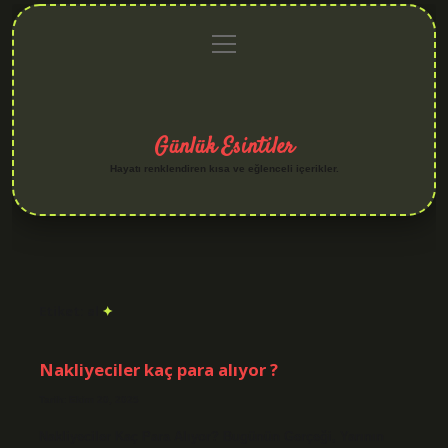
menüyü
Anasayfa
Gizlilik
Yasal
Hakkımızda
aç
Politikası
Uyarı
Günlük Esintiler
Hayatı renklendiren kısa ve eğlenceli içerikler.
Etiket:
al
Nakliyeciler kaç para alıyor ?
Tarih: Ekim 20, 2025
Nakliyeciler Kaç Para Alıyor? Bugünün Gerçeği, Yarının