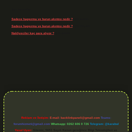
Son Yorumlar
Sadece hapşırma ve burun akıntısı nedir ?
için
admin
Sadece hapşırma ve burun akıntısı nedir ?
için
Tiryaki
Nakliyeciler kaç para alıyor ?
için
admin
hiltonbet yeni giriş
betexper güvenilir mi
elexbetgiris.org
Reklam ve İletişim:
E-mail:
backlinkpaneli@gmail.com
Teams:
forumhizmeti@gmail.com
Whatsapp: 0262 606 0 726
Telegram: @karabul
Yasal Uyarı:
Sitemiz, 5651 Sayılı Kanun gereğince Bilgi Teknolojileri ve