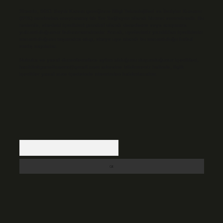
Sitemiz, 5651 Sayılı Kanun gereğince Bilgi Teknolojileri ve İletişim Kurumu
(BTK) tarafından onaylanmış bir Yer Sağlayıcı olarak hizmet vermektedir. Bu
nedenle, sitedeki içerikleri proaktif olarak denetleme veya araştırma
yükümlülüğümüz bulunmamaktadır. Ancak, üyelerimiz yazdıkları içeriklerin
sorumluluğunu taşımakta olup, siteye üye olarak bu sorumluluğu kabul
etmiş sayılırlar.
Hukuka ve yasal düzenlemelere aykırı olduğunu düşündüğünüz içerikleri,
backlinkpanelicomtr@gmail.com
adresine bildirmeniz halinde, ilgili
içerikler yasal süre içerisinde sitemizden kaldırılacaktır.
Arama