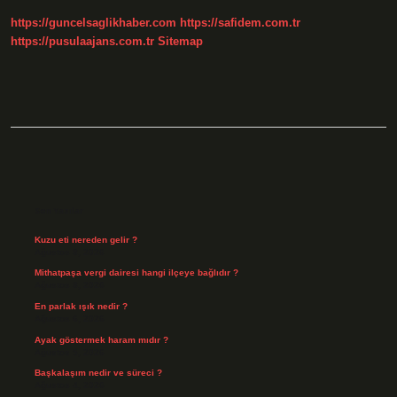
https://guncelsaglikhaber.com
https://safidem.com.tr
https://pusulaajans.com.tr
Sitemap
Sidebar
Son Yazılar
Kuzu eti nereden gelir ?
Ağustos 8, 2026
Mithatpaşa vergi dairesi hangi ilçeye bağlıdır ?
Ağustos 8, 2026
En parlak ışık nedir ?
Ağustos 6, 2026
Ayak göstermek haram mıdır ?
Ağustos 5, 2026
Başkalaşım nedir ve süreci ?
Ağustos 4, 2026