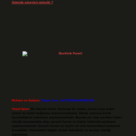
Gümrük süreçleri nelerdir ?
için
admin
Reklam ve İletişim:
Skype: live:.cid.575569c608265c69
Yasal Uyarı:
Bu internet sitesi, herhangi bir marka, kurum veya şahıs
şirketi ile hiçbir bağlantısı bulunmamaktadır. Sitede yalnızca kendi
hazırladığımız makaleler paylaşılmaktadır. Burada yer alan içerikler haber
niteliği taşımamakta olup, gerçek kurum ve kişiler hakkında paylaşım
yapılmamaktadır. Gerçek kurum ve kişiler ile isim benzerlikleri tamamen
tesadüfidir. Sitemizdeki bilgiler taslak halindedir ve tavsiye niteliği
taşımazlar.