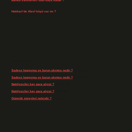
Banka transferleri saat kaça kadar ?
Temmuz 21, 2026
Hakkari’de Alevî köyü var mı ?
Temmuz 17, 2026
Son yorumlar
Sadece hapşırma ve burun akıntısı nedir ?
için
admin
Sadece hapşırma ve burun akıntısı nedir ?
için
Tiryaki
Nakliyeciler kaç para alıyor ?
için
admin
Nakliyeciler kaç para alıyor ?
için
Arife
Gümrük süreçleri nelerdir ?
için
admin