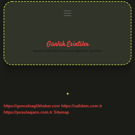
menüyü
Anasayfa
Gizlilik
Yasal
Hakkımızda
aç
Politikası
Uyarı
Günlük Esintiler
Hayatı renklendiren kısa ve eğlenceli içerikler.
Etiket:
Asya ismi Türkçe mi
https://guncelsaglikhaber.com
https://safidem.com.tr
https://pusulaajans.com.tr
Sitemap