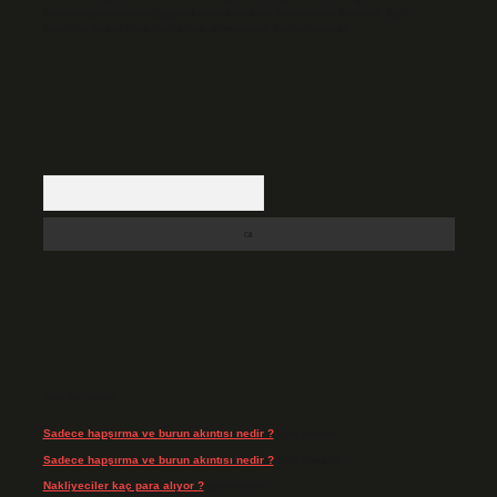
backlinkpanelicomtr@gmail.com
adresine bildirmeniz halinde, ilgili
içerikler yasal süre içerisinde sitemizden kaldırılacaktır.
Arama
Son Yorumlar
Sadece hapşırma ve burun akıntısı nedir ?
için
admin
Sadece hapşırma ve burun akıntısı nedir ?
için
Tiryaki
Nakliyeciler kaç para alıyor ?
için
admin