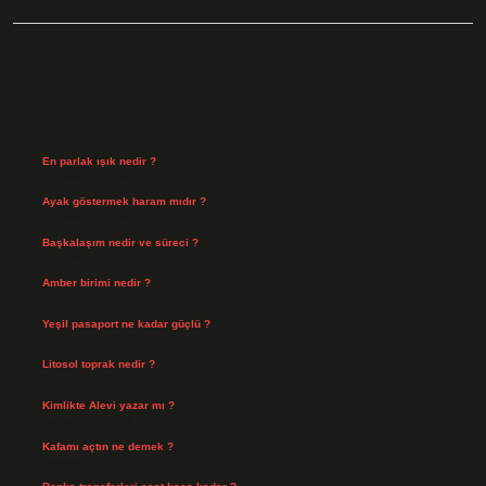
Sidebar
Son Yazılar
En parlak ışık nedir ?
Ağustos 6, 2026
Ayak göstermek haram mıdır ?
Ağustos 5, 2026
Başkalaşım nedir ve süreci ?
Ağustos 4, 2026
Amber birimi nedir ?
Ağustos 4, 2026
Yeşil pasaport ne kadar güçlü ?
Temmuz 29, 2026
Litosol toprak nedir ?
Temmuz 25, 2026
Kimlikte Alevi yazar mı ?
Temmuz 25, 2026
Kafamı açtın ne demek ?
Temmuz 23, 2026