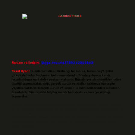
Reklam ve İletişim:
Skype: live:.cid.575569c608265c69
Yasal Uyarı:
Bu internet sitesi, herhangi bir marka, kurum veya şahıs
şirketi ile hiçbir bağlantısı bulunmamaktadır. Sitede yalnızca kendi
hazırladığımız makaleler paylaşılmaktadır. Burada yer alan içerikler haber
niteliği taşımamakta olup, gerçek kurum ve kişiler hakkında paylaşım
yapılmamaktadır. Gerçek kurum ve kişiler ile isim benzerlikleri tamamen
tesadüfidir. Sitemizdeki bilgiler taslak halindedir ve tavsiye niteliği
taşımazlar.
Sitemiz, 5651 Sayılı Kanun gereğince Bilgi Teknolojileri ve İletişim Kurumu
(BTK) tarafından onaylanmış bir Yer Sağlayıcı olarak hizmet vermektedir. Bu
nedenle, sitedeki içerikleri proaktif olarak denetleme veya araştırma
yükümlülüğümüz bulunmamaktadır. Ancak, üyelerimiz yazdıkları içeriklerin
sorumluluğunu taşımakta olup, siteye üye olarak bu sorumluluğu kabul
etmiş sayılırlar.
Hukuka ve yasal düzenlemelere aykırı olduğunu düşündüğünüz içerikleri,