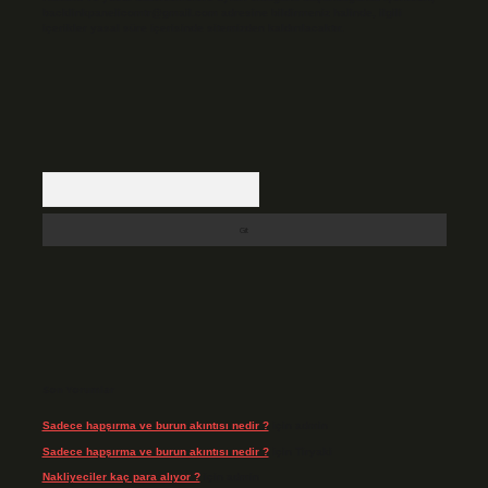
backlinkpanelicomtr@gmail.com
adresine bildirmeniz halinde, ilgili
içerikler yasal süre içerisinde sitemizden kaldırılacaktır.
Arama
Son Yorumlar
Sadece hapşırma ve burun akıntısı nedir ?
için
admin
Sadece hapşırma ve burun akıntısı nedir ?
için
Tiryaki
Nakliyeciler kaç para alıyor ?
için
admin