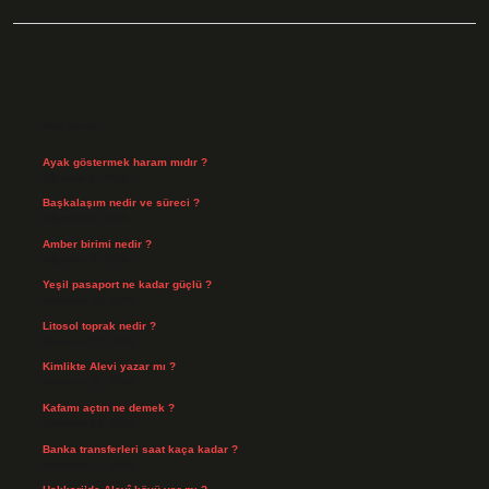
Sidebar
Son Yazılar
Ayak göstermek haram mıdır ?
Ağustos 5, 2026
Başkalaşım nedir ve süreci ?
Ağustos 4, 2026
Amber birimi nedir ?
Ağustos 4, 2026
Yeşil pasaport ne kadar güçlü ?
Temmuz 29, 2026
Litosol toprak nedir ?
Temmuz 25, 2026
Kimlikte Alevi yazar mı ?
Temmuz 25, 2026
Kafamı açtın ne demek ?
Temmuz 23, 2026
Banka transferleri saat kaça kadar ?
Temmuz 21, 2026