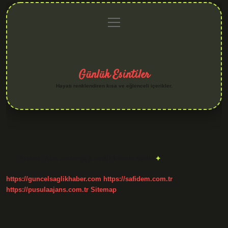
menüyü
Anasayfa
Gizlilik
Yasal
Hakkımızda
aç
Politikası
Uyarı
Günlük Esintiler
Hayatı renklendiren kısa ve eğlenceli içerikler.
Etiket:
Atık nedir çöp nedir kirlilik nedir
https://guncelsaglikhaber.com
https://safidem.com.tr
https://pusulaajans.com.tr
Sitemap