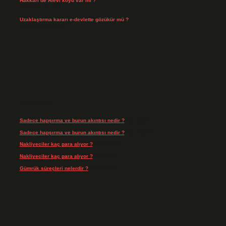
Hakkari’de Alevî köyü var mı ?
Temmuz 17, 2026
Uzaklaştırma kararı e-devlette gözükür mü ?
Temmuz 15, 2026
Son yorumlar
Sadece hapşırma ve burun akıntısı nedir ?
için
admin
Sadece hapşırma ve burun akıntısı nedir ?
için
Tiryaki
Nakliyeciler kaç para alıyor ?
için
admin
Nakliyeciler kaç para alıyor ?
için
Arife
Gümrük süreçleri nelerdir ?
için
admin