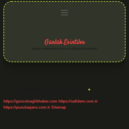
menüyü
Anasayfa
Gizlilik
Yasal
Hakkımızda
aç
Politikası
Uyarı
Günlük Esintiler
Hayatı renklendiren kısa ve eğlenceli içerikler.
Etiket:
Baharın başlangıcı hangi bayram
https://guncelsaglikhaber.com
https://safidem.com.tr
https://pusulaajans.com.tr
Sitemap