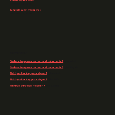
Litosol toprak nedir ?
Temmuz 25, 2026
Kimlikte Alevi yazar mı ?
Temmuz 25, 2026
Son yorumlar
Sadece hapşırma ve burun akıntısı nedir ?
için
admin
Sadece hapşırma ve burun akıntısı nedir ?
için
Tiryaki
Nakliyeciler kaç para alıyor ?
için
admin
Nakliyeciler kaç para alıyor ?
için
Arife
Gümrük süreçleri nelerdir ?
için
admin