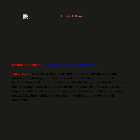
Reklam ve İletişim:
Skype: live:.cid.575569c608265c69
Yasal Uyarı:
Bu internet sitesi, herhangi bir marka, kurum veya şahıs
şirketi ile hiçbir bağlantısı bulunmamaktadır. Sitede yalnızca kendi
hazırladığımız makaleler paylaşılmaktadır. Burada yer alan içerikler haber
niteliği taşımamakta olup, gerçek kurum ve kişiler hakkında paylaşım
yapılmamaktadır. Gerçek kurum ve kişiler ile isim benzerlikleri tamamen
tesadüfidir. Sitemizdeki bilgiler taslak halindedir ve tavsiye niteliği
taşımazlar.
Sitemiz, 5651 Sayılı Kanun gereğince Bilgi Teknolojileri ve İletişim Kurumu
(BTK) tarafından onaylanmış bir Yer Sağlayıcı olarak hizmet vermektedir. Bu
nedenle, sitedeki içerikleri proaktif olarak denetleme veya araştırma
yükümlülüğümüz bulunmamaktadır. Ancak, üyelerimiz yazdıkları içeriklerin
sorumluluğunu taşımakta olup, siteye üye olarak bu sorumluluğu kabul
etmiş sayılırlar.
Hukuka ve yasal düzenlemelere aykırı olduğunu düşündüğünüz içerikleri,