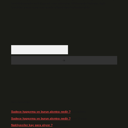
backlinkpanelicomtr@gmail.com
adresine bildirmeniz halinde, ilgili
içerikler yasal süre içerisinde sitemizden kaldırılacaktır.
Arama
Son Yorumlar
Sadece hapşırma ve burun akıntısı nedir ?
için
admin
Sadece hapşırma ve burun akıntısı nedir ?
için
Tiryaki
Nakliyeciler kaç para alıyor ?
için
admin