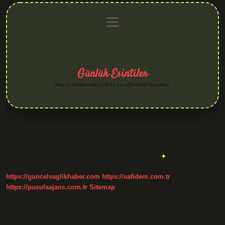
menüyü
Anasayfa
Gizlilik
Yasal
Hakkımızda
aç
Politikası
Uyarı
Günlük Esintiler
Hayatı renklendiren kısa ve eğlenceli içerikler.
Etiket:
Balmumu kremi lekelere iyi gelir mi
https://guncelsaglikhaber.com
https://safidem.com.tr
https://pusulaajans.com.tr
Sitemap