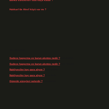
Banka transferleri saat kaça kadar ?
Temmuz 21, 2026
Hakkari’de Alevî köyü var mı ?
Temmuz 17, 2026
Son yorumlar
Sadece hapşırma ve burun akıntısı nedir ?
için
admin
Sadece hapşırma ve burun akıntısı nedir ?
için
Tiryaki
Nakliyeciler kaç para alıyor ?
için
admin
Nakliyeciler kaç para alıyor ?
için
Arife
Gümrük süreçleri nelerdir ?
için
admin