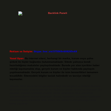
Reklam ve İletişim:
Skype: live:.cid.575569c608265c69
Yasal Uyarı:
Bu internet sitesi, herhangi bir marka, kurum veya şahıs
şirketi ile hiçbir bağlantısı bulunmamaktadır. Sitede yalnızca kendi
hazırladığımız makaleler paylaşılmaktadır. Burada yer alan içerikler haber
niteliği taşımamakta olup, gerçek kurum ve kişiler hakkında paylaşım
yapılmamaktadır. Gerçek kurum ve kişiler ile isim benzerlikleri tamamen
tesadüfidir. Sitemizdeki bilgiler taslak halindedir ve tavsiye niteliği
taşımazlar.
Sitemiz, 5651 Sayılı Kanun gereğince Bilgi Teknolojileri ve İletişim Kurumu
(BTK) tarafından onaylanmış bir Yer Sağlayıcı olarak hizmet vermektedir. Bu
nedenle, sitedeki içerikleri proaktif olarak denetleme veya araştırma
yükümlülüğümüz bulunmamaktadır. Ancak, üyelerimiz yazdıkları içeriklerin
sorumluluğunu taşımakta olup, siteye üye olarak bu sorumluluğu kabul
etmiş sayılırlar.
Hukuka ve yasal düzenlemelere aykırı olduğunu düşündüğünüz içerikleri,