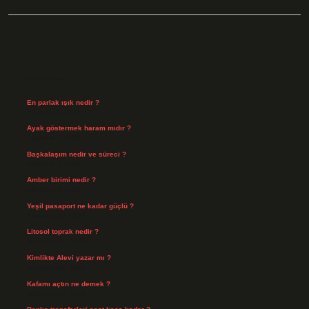
Sidebar
Son Yazılar
En parlak ışık nedir ?
Ağustos 6, 2026
Ayak göstermek haram mıdır ?
Ağustos 5, 2026
Başkalaşım nedir ve süreci ?
Ağustos 4, 2026
Amber birimi nedir ?
Ağustos 4, 2026
Yeşil pasaport ne kadar güçlü ?
Temmuz 29, 2026
Litosol toprak nedir ?
Temmuz 25, 2026
Kimlikte Alevi yazar mı ?
Temmuz 25, 2026
Kafamı açtın ne demek ?
Temmuz 23, 2026