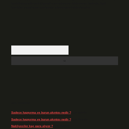
backlinkpanelicomtr@gmail.com
adresine bildirmeniz halinde, ilgili
içerikler yasal süre içerisinde sitemizden kaldırılacaktır.
Arama
Son Yorumlar
Sadece hapşırma ve burun akıntısı nedir ?
için
admin
Sadece hapşırma ve burun akıntısı nedir ?
için
Tiryaki
Nakliyeciler kaç para alıyor ?
için
admin