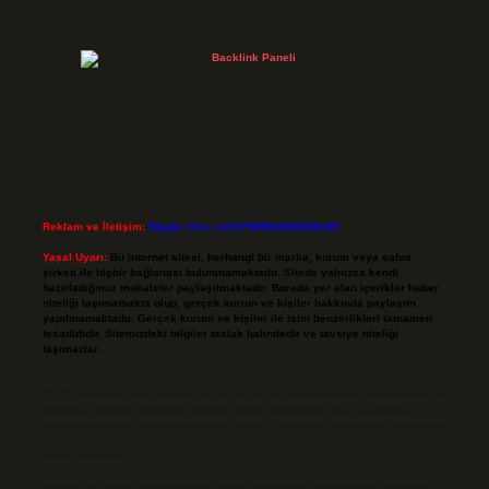
Reklam ve İletişim:
Skype: live:.cid.575569c608265c69
Yasal Uyarı:
Bu internet sitesi, herhangi bir marka, kurum veya şahıs
şirketi ile hiçbir bağlantısı bulunmamaktadır. Sitede yalnızca kendi
hazırladığımız makaleler paylaşılmaktadır. Burada yer alan içerikler haber
niteliği taşımamakta olup, gerçek kurum ve kişiler hakkında paylaşım
yapılmamaktadır. Gerçek kurum ve kişiler ile isim benzerlikleri tamamen
tesadüfidir. Sitemizdeki bilgiler taslak halindedir ve tavsiye niteliği
taşımazlar.
Sitemiz, 5651 Sayılı Kanun gereğince Bilgi Teknolojileri ve İletişim Kurumu
(BTK) tarafından onaylanmış bir Yer Sağlayıcı olarak hizmet vermektedir. Bu
nedenle, sitedeki içerikleri proaktif olarak denetleme veya araştırma
yükümlülüğümüz bulunmamaktadır. Ancak, üyelerimiz yazdıkları içeriklerin
sorumluluğunu taşımakta olup, siteye üye olarak bu sorumluluğu kabul
etmiş sayılırlar.
Hukuka ve yasal düzenlemelere aykırı olduğunu düşündüğünüz içerikleri,