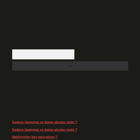
backlinkpanelicomtr@gmail.com
adresine bildirmeniz halinde, ilgili
içerikler yasal süre içerisinde sitemizden kaldırılacaktır.
Arama
Son Yorumlar
Sadece hapşırma ve burun akıntısı nedir ?
için
admin
Sadece hapşırma ve burun akıntısı nedir ?
için
Tiryaki
Nakliyeciler kaç para alıyor ?
için
admin