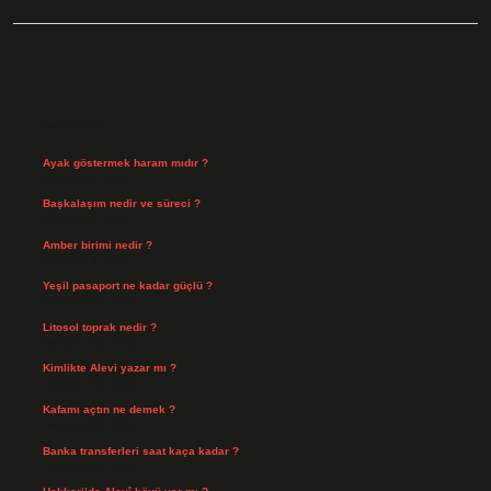
Sidebar
Son Yazılar
Ayak göstermek haram mıdır ?
Ağustos 5, 2026
Başkalaşım nedir ve süreci ?
Ağustos 4, 2026
Amber birimi nedir ?
Ağustos 4, 2026
Yeşil pasaport ne kadar güçlü ?
Temmuz 29, 2026
Litosol toprak nedir ?
Temmuz 25, 2026
Kimlikte Alevi yazar mı ?
Temmuz 25, 2026
Kafamı açtın ne demek ?
Temmuz 23, 2026
Banka transferleri saat kaça kadar ?
Temmuz 21, 2026