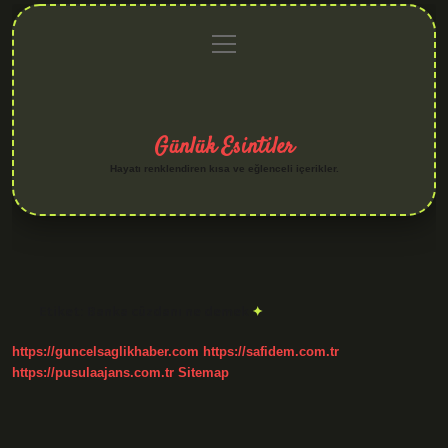
menüyü
Anasayfa
Gizlilik
Yasal
Hakkımızda
aç
Politikası
Uyarı
Günlük Esintiler
Hayatı renklendiren kısa ve eğlenceli içerikler.
Etiket:
Banka cüzdanı ne demek
https://guncelsaglikhaber.com
https://safidem.com.tr
https://pusulaajans.com.tr
Sitemap