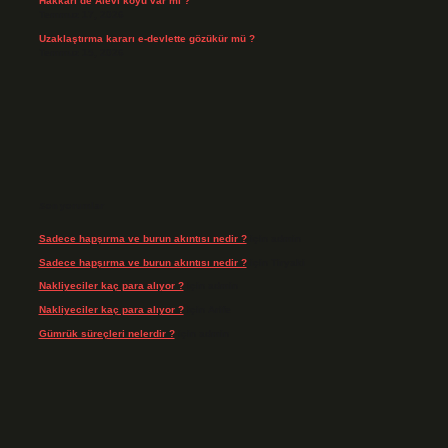
Hakkari’de Alevî köyü var mı ?
Temmuz 17, 2026
Uzaklaştırma kararı e-devlette gözükür mü ?
Temmuz 15, 2026
Son yorumlar
Sadece hapşırma ve burun akıntısı nedir ?
için
admin
Sadece hapşırma ve burun akıntısı nedir ?
için
Tiryaki
Nakliyeciler kaç para alıyor ?
için
admin
Nakliyeciler kaç para alıyor ?
için
Arife
Gümrük süreçleri nelerdir ?
için
admin