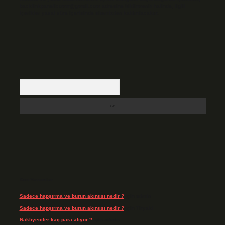
backlinkpanelicomtr@gmail.com
adresine bildirmeniz halinde, ilgili
içerikler yasal süre içerisinde sitemizden kaldırılacaktır.
Arama
Son Yorumlar
Sadece hapşırma ve burun akıntısı nedir ?
için
admin
Sadece hapşırma ve burun akıntısı nedir ?
için
Tiryaki
Nakliyeciler kaç para alıyor ?
için
admin