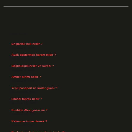
Sidebar
Son Yazılar
En parlak ışık nedir ?
Ağustos 6, 2026
Ayak göstermek haram mıdır ?
Ağustos 5, 2026
Başkalaşım nedir ve süreci ?
Ağustos 4, 2026
Amber birimi nedir ?
Ağustos 4, 2026
Yeşil pasaport ne kadar güçlü ?
Temmuz 29, 2026
Litosol toprak nedir ?
Temmuz 25, 2026
Kimlikte Alevi yazar mı ?
Temmuz 25, 2026
Kafamı açtın ne demek ?
Temmuz 23, 2026