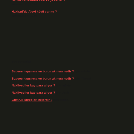
Banka transferleri saat kaça kadar ?
Temmuz 21, 2026
Hakkari’de Alevî köyü var mı ?
Temmuz 17, 2026
Son yorumlar
Sadece hapşırma ve burun akıntısı nedir ?
için
admin
Sadece hapşırma ve burun akıntısı nedir ?
için
Tiryaki
Nakliyeciler kaç para alıyor ?
için
admin
Nakliyeciler kaç para alıyor ?
için
Arife
Gümrük süreçleri nelerdir ?
için
admin