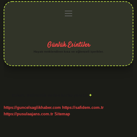
menüyü
Anasayfa
Gizlilik
Yasal
Hakkımızda
aç
Politikası
Uyarı
Günlük Esintiler
Hayatı renklendiren kısa ve eğlenceli içerikler.
Etiket:
Belirsizlik neden korku yaratır
https://guncelsaglikhaber.com
https://safidem.com.tr
https://pusulaajans.com.tr
Sitemap