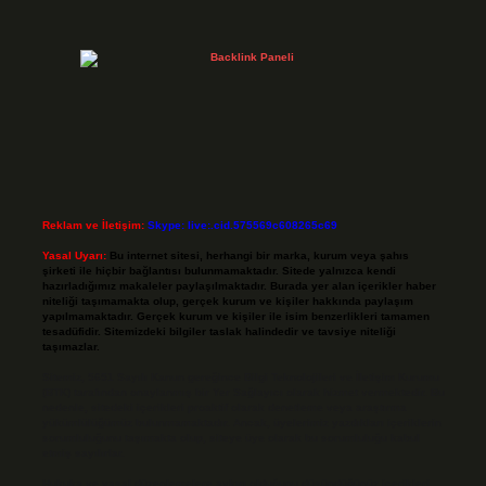
Reklam ve İletişim:
Skype: live:.cid.575569c608265c69
Yasal Uyarı:
Bu internet sitesi, herhangi bir marka, kurum veya şahıs
şirketi ile hiçbir bağlantısı bulunmamaktadır. Sitede yalnızca kendi
hazırladığımız makaleler paylaşılmaktadır. Burada yer alan içerikler haber
niteliği taşımamakta olup, gerçek kurum ve kişiler hakkında paylaşım
yapılmamaktadır. Gerçek kurum ve kişiler ile isim benzerlikleri tamamen
tesadüfidir. Sitemizdeki bilgiler taslak halindedir ve tavsiye niteliği
taşımazlar.
Sitemiz, 5651 Sayılı Kanun gereğince Bilgi Teknolojileri ve İletişim Kurumu
(BTK) tarafından onaylanmış bir Yer Sağlayıcı olarak hizmet vermektedir. Bu
nedenle, sitedeki içerikleri proaktif olarak denetleme veya araştırma
yükümlülüğümüz bulunmamaktadır. Ancak, üyelerimiz yazdıkları içeriklerin
sorumluluğunu taşımakta olup, siteye üye olarak bu sorumluluğu kabul
etmiş sayılırlar.
Hukuka ve yasal düzenlemelere aykırı olduğunu düşündüğünüz içerikleri,