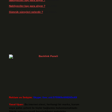
Nakliyeciler kaç para alıyor ?
için
admin
Nakliyeciler kaç para alıyor ?
için
Arife
Gümrük süreçleri nelerdir ?
için
admin
Reklam ve İletişim:
Skype: live:.cid.575569c608265c69
Yasal Uyarı:
Bu internet sitesi, herhangi bir marka, kurum
veya şahıs şirketi ile hiçbir bağlantısı bulunmamaktadır.
Sitede yalnızca kendi hazırladığımız makaleler