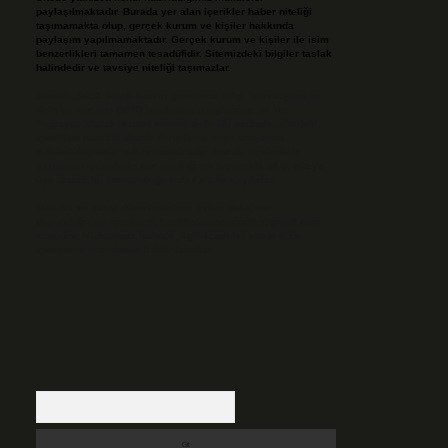
paylaşılmaktadır. Burada yer alan içerikler haber niteliği
taşımamakta olup, gerçek kurum ve kişiler hakkında
paylaşım yapılmamaktadır. Gerçek kurum ve kişiler ile isim
benzerlikleri tamamen tesadüfidir. Sitemizdeki bilgiler taslak
halindedir ve tavsiye niteliği taşımazlar.
Sitemiz, 5651 Sayılı Kanun gereğince Bilgi Teknolojileri ve
İletişim Kurumu (BTK) tarafından onaylanmış bir Yer
Sağlayıcı olarak hizmet vermektedir. Bu nedenle, sitedeki
içerikleri proaktif olarak denetleme veya araştırma
yükümlülüğümüz bulunmamaktadır. Ancak, üyelerimiz
yazdıkları içeriklerin sorumluluğunu taşımakta olup, siteye
üye olarak bu sorumluluğu kabul etmiş sayılırlar.
Hukuka ve yasal düzenlemelere aykırı olduğunu
düşündüğünüz içerikleri,
backlinkpanelicomtr@gmail.com
adresine bildirmeniz halinde, ilgili içerikler yasal süre
içerisinde sitemizden kaldırılacaktır.
Arama