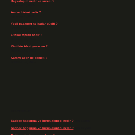
Başkalaşım nedir ve süreci ?
Ağustos 4, 2026
Amber birimi nedir ?
Ağustos 4, 2026
Yeşil pasaport ne kadar güçlü ?
Temmuz 29, 2026
Litosol toprak nedir ?
Temmuz 25, 2026
Kimlikte Alevi yazar mı ?
Temmuz 25, 2026
Kafamı açtın ne demek ?
Temmuz 23, 2026
Son yorumlar
Sadece hapşırma ve burun akıntısı nedir ?
için
admin
Sadece hapşırma ve burun akıntısı nedir ?
için
Tiryaki