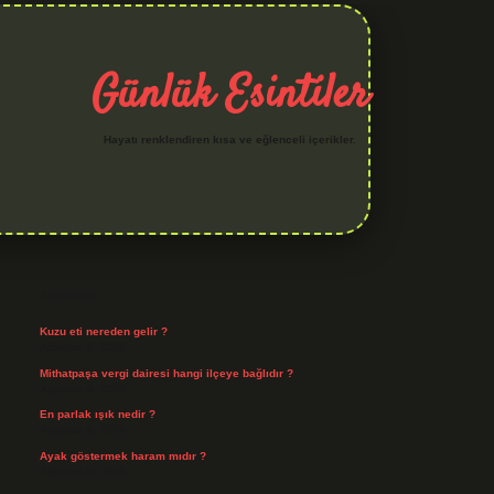
Günlük Esintiler
Hayatı renklendiren kısa ve eğlenceli içerikler.
Sidebar
hiltonbet yeni giriş
betexper güvenilir mi
elexbetgiris.org
Son Yazılar
Kuzu eti nereden gelir ?
Ağustos 8, 2026
Mithatpaşa vergi dairesi hangi ilçeye bağlıdır ?
Ağustos 8, 2026
En parlak ışık nedir ?
Ağustos 6, 2026
Ayak göstermek haram mıdır ?
Ağustos 5, 2026