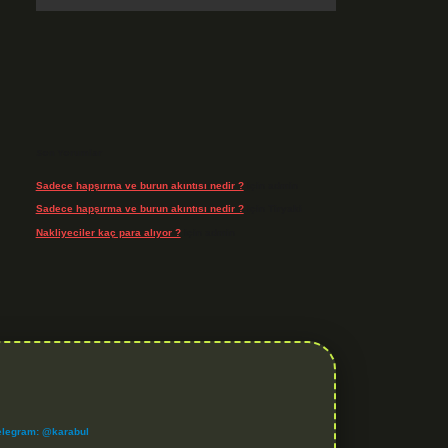
Son Yorumlar
Sadece hapşırma ve burun akıntısı nedir ?
için
admin
Sadece hapşırma ve burun akıntısı nedir ?
için
Tiryaki
Nakliyeciler kaç para alıyor ?
için
admin
elegram: @karabul