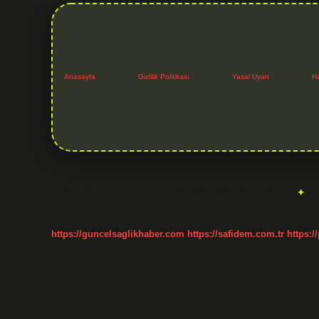
Anasayfa
Gizlilik Politikası
Yasal Uyarı
H
Etiket:
Ben senin cemaziyelevvelini bilirim ne demek
https://guncelsaglikhaber.com
https://safidem.com.tr
https:/