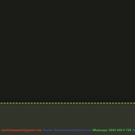
l:
backlinkpaneli@gmail.com
Teams:
forumhizmeti@gmail.com
Whatsapp: 0262 606 0 726
T