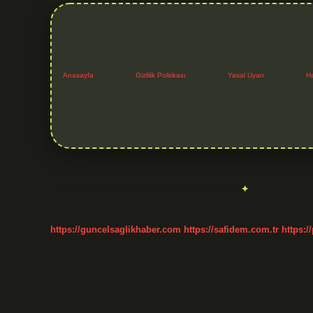
Anasayfa
Gizlilik Politikası
Yasal Uyarı
H
Etiket:
Beyin ve sinir cerrahisi nöroloji mi
https://guncelsaglikhaber.com
https://safidem.com.tr
https:/