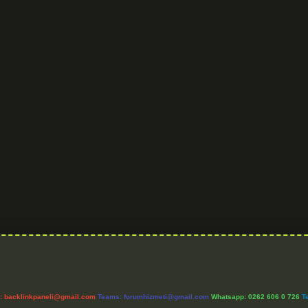
l:
backlinkpaneli@gmail.com
Teams:
forumhizmeti@gmail.com
Whatsapp: 0262 606 0 726
T