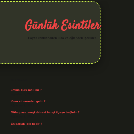
Günlük Esintiler
Hayatı renklendiren kısa ve eğlenceli içerikler.
Sidebar
iltonbet yeni giriş
betexper güvenilir mi
elexbetgiris.org
Son Yazılar
Zetina Türk malı mı ?
Ağustos 9, 2026
Kuzu eti nereden gelir ?
Ağustos 8, 2026
Mithatpaşa vergi dairesi hangi ilçeye bağlıdır ?
Ağustos 8, 2026
En parlak ışık nedir ?
Ağustos 6, 2026