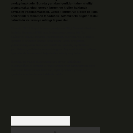
paylaşılmaktadır. Burada yer alan içerikler haber niteliği
taşımamakta olup, gerçek kurum ve kişiler hakkında
paylaşım yapılmamaktadır. Gerçek kurum ve kişiler ile isim
benzerlikleri tamamen tesadüfidir. Sitemizdeki bilgiler taslak
halindedir ve tavsiye niteliği taşımazlar.
Sitemiz, 5651 Sayılı Kanun gereğince Bilgi Teknolojileri ve
İletişim Kurumu (BTK) tarafından onaylanmış bir Yer
Sağlayıcı olarak hizmet vermektedir. Bu nedenle, sitedeki
içerikleri proaktif olarak denetleme veya araştırma
yükümlülüğümüz bulunmamaktadır. Ancak, üyelerimiz
yazdıkları içeriklerin sorumluluğunu taşımakta olup, siteye
üye olarak bu sorumluluğu kabul etmiş sayılırlar.
Hukuka ve yasal düzenlemelere aykırı olduğunu
düşündüğünüz içerikleri,
backlinkpanelicomtr@gmail.com
adresine bildirmeniz halinde, ilgili içerikler yasal süre
içerisinde sitemizden kaldırılacaktır.
Arama