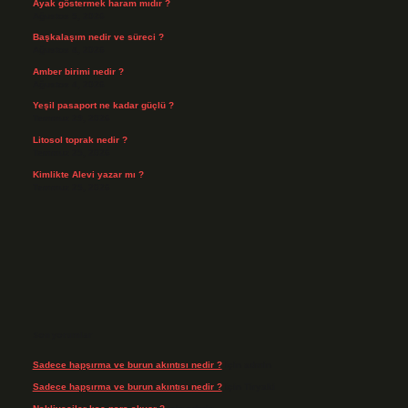
Ayak göstermek haram mıdır ?
Ağustos 5, 2026
Başkalaşım nedir ve süreci ?
Ağustos 4, 2026
Amber birimi nedir ?
Ağustos 4, 2026
Yeşil pasaport ne kadar güçlü ?
Temmuz 29, 2026
Litosol toprak nedir ?
Temmuz 25, 2026
Kimlikte Alevi yazar mı ?
Temmuz 25, 2026
Son yorumlar
Sadece hapşırma ve burun akıntısı nedir ?
için
admin
Sadece hapşırma ve burun akıntısı nedir ?
için
Tiryaki