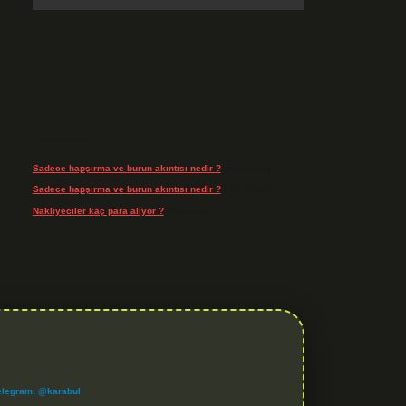
Son Yorumlar
Sadece hapşırma ve burun akıntısı nedir ?
için
admin
Sadece hapşırma ve burun akıntısı nedir ?
için
Tiryaki
Nakliyeciler kaç para alıyor ?
için
admin
elegram: @karabul