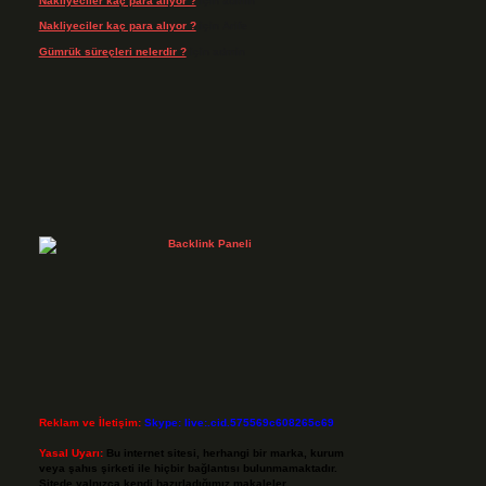
Nakliyeciler kaç para alıyor ?
için
admin
Nakliyeciler kaç para alıyor ?
için
Arife
Gümrük süreçleri nelerdir ?
için
admin
Reklam ve İletişim:
Skype: live:.cid.575569c608265c69
Yasal Uyarı:
Bu internet sitesi, herhangi bir marka, kurum
veya şahıs şirketi ile hiçbir bağlantısı bulunmamaktadır.
Sitede yalnızca kendi hazırladığımız makaleler