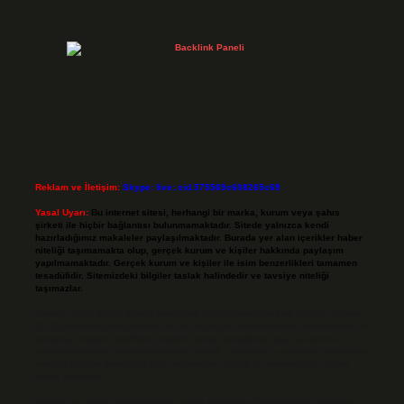
Reklam ve İletişim:
Skype: live:.cid.575569c608265c69
Yasal Uyarı:
Bu internet sitesi, herhangi bir marka, kurum veya şahıs
şirketi ile hiçbir bağlantısı bulunmamaktadır. Sitede yalnızca kendi
hazırladığımız makaleler paylaşılmaktadır. Burada yer alan içerikler haber
niteliği taşımamakta olup, gerçek kurum ve kişiler hakkında paylaşım
yapılmamaktadır. Gerçek kurum ve kişiler ile isim benzerlikleri tamamen
tesadüfidir. Sitemizdeki bilgiler taslak halindedir ve tavsiye niteliği
taşımazlar.
Sitemiz, 5651 Sayılı Kanun gereğince Bilgi Teknolojileri ve İletişim Kurumu
(BTK) tarafından onaylanmış bir Yer Sağlayıcı olarak hizmet vermektedir. Bu
nedenle, sitedeki içerikleri proaktif olarak denetleme veya araştırma
yükümlülüğümüz bulunmamaktadır. Ancak, üyelerimiz yazdıkları içeriklerin
sorumluluğunu taşımakta olup, siteye üye olarak bu sorumluluğu kabul
etmiş sayılırlar.
Hukuka ve yasal düzenlemelere aykırı olduğunu düşündüğünüz içerikleri,