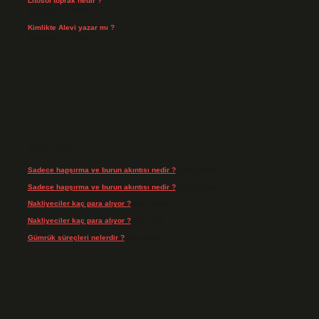
Litosol toprak nedir ?
Temmuz 25, 2026
Kimlikte Alevi yazar mı ?
Temmuz 25, 2026
Son yorumlar
Sadece hapşırma ve burun akıntısı nedir ?
için
admin
Sadece hapşırma ve burun akıntısı nedir ?
için
Tiryaki
Nakliyeciler kaç para alıyor ?
için
admin
Nakliyeciler kaç para alıyor ?
için
Arife
Gümrük süreçleri nelerdir ?
için
admin