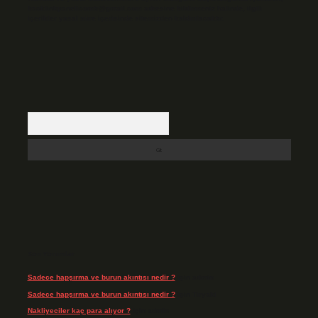
backlinkpanelicomtr@gmail.com
adresine bildirmeniz halinde, ilgili
içerikler yasal süre içerisinde sitemizden kaldırılacaktır.
Arama
Son Yorumlar
Sadece hapşırma ve burun akıntısı nedir ?
için
admin
Sadece hapşırma ve burun akıntısı nedir ?
için
Tiryaki
Nakliyeciler kaç para alıyor ?
için
admin