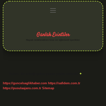
menüyü
Anasayfa
Gizlilik
Yasal
Hakkımızda
aç
Politikası
Uyarı
Günlük Esintiler
Hayatı renklendiren kısa ve eğlenceli içerikler.
Etiket:
Bir erkeği çekici yapan şeyler nelerdir
https://guncelsaglikhaber.com
https://safidem.com.tr
https://pusulaajans.com.tr
Sitemap