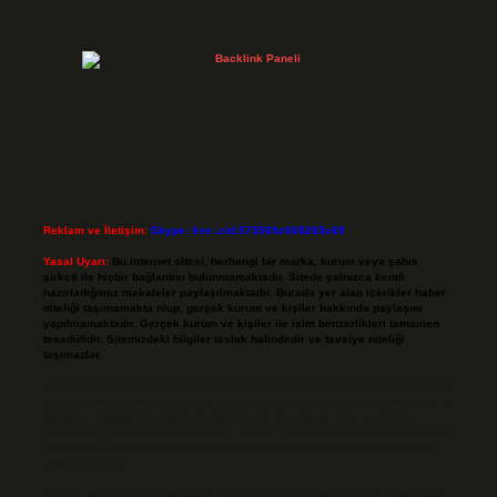
Reklam ve İletişim:
Skype: live:.cid.575569c608265c69
Yasal Uyarı:
Bu internet sitesi, herhangi bir marka, kurum veya şahıs
şirketi ile hiçbir bağlantısı bulunmamaktadır. Sitede yalnızca kendi
hazırladığımız makaleler paylaşılmaktadır. Burada yer alan içerikler haber
niteliği taşımamakta olup, gerçek kurum ve kişiler hakkında paylaşım
yapılmamaktadır. Gerçek kurum ve kişiler ile isim benzerlikleri tamamen
tesadüfidir. Sitemizdeki bilgiler taslak halindedir ve tavsiye niteliği
taşımazlar.
Sitemiz, 5651 Sayılı Kanun gereğince Bilgi Teknolojileri ve İletişim Kurumu
(BTK) tarafından onaylanmış bir Yer Sağlayıcı olarak hizmet vermektedir. Bu
nedenle, sitedeki içerikleri proaktif olarak denetleme veya araştırma
yükümlülüğümüz bulunmamaktadır. Ancak, üyelerimiz yazdıkları içeriklerin
sorumluluğunu taşımakta olup, siteye üye olarak bu sorumluluğu kabul
etmiş sayılırlar.
Hukuka ve yasal düzenlemelere aykırı olduğunu düşündüğünüz içerikleri,