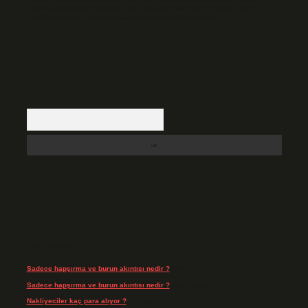
backlinkpanelicomtr@gmail.com
adresine bildirmeniz halinde, ilgili
içerikler yasal süre içerisinde sitemizden kaldırılacaktır.
Arama
Son Yorumlar
Sadece hapşırma ve burun akıntısı nedir ?
için
admin
Sadece hapşırma ve burun akıntısı nedir ?
için
Tiryaki
Nakliyeciler kaç para alıyor ?
için
admin