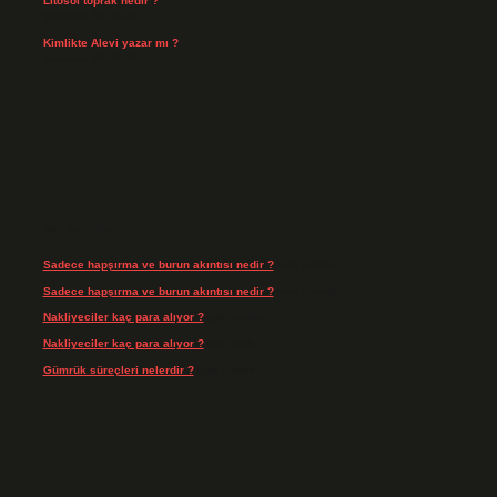
Litosol toprak nedir ?
Temmuz 25, 2026
Kimlikte Alevi yazar mı ?
Temmuz 25, 2026
Son yorumlar
Sadece hapşırma ve burun akıntısı nedir ?
için
admin
Sadece hapşırma ve burun akıntısı nedir ?
için
Tiryaki
Nakliyeciler kaç para alıyor ?
için
admin
Nakliyeciler kaç para alıyor ?
için
Arife
Gümrük süreçleri nelerdir ?
için
admin