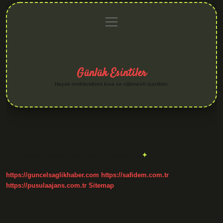
menüyü
Anasayfa
Gizlilik
Yasal
Hakkımızda
aç
Politikası
Uyarı
Günlük Esintiler
Hayatı renklendiren kısa ve eğlenceli içerikler.
Etiket:
Çamaşır suyu küfü öldürür mü
https://guncelsaglikhaber.com
https://safidem.com.tr
https://pusulaajans.com.tr
Sitemap