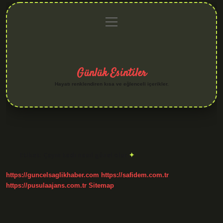
menüyü
Anasayfa
Gizlilik
Yasal
Hakkımızda
aç
Politikası
Uyarı
Günlük Esintiler
Hayatı renklendiren kısa ve eğlenceli içerikler.
Etiket:
Çayın tadı nasıl güzel olur
https://guncelsaglikhaber.com
https://safidem.com.tr
https://pusulaajans.com.tr
Sitemap