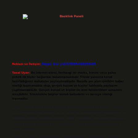
Reklam ve İletişim:
Skype: live:.cid.575569c608265c69
Yasal Uyarı:
Bu internet sitesi, herhangi bir marka, kurum veya şahıs
şirketi ile hiçbir bağlantısı bulunmamaktadır. Sitede yalnızca kendi
hazırladığımız makaleler paylaşılmaktadır. Burada yer alan içerikler haber
niteliği taşımamakta olup, gerçek kurum ve kişiler hakkında paylaşım
yapılmamaktadır. Gerçek kurum ve kişiler ile isim benzerlikleri tamamen
tesadüfidir. Sitemizdeki bilgiler taslak halindedir ve tavsiye niteliği
taşımazlar.
Sitemiz, 5651 Sayılı Kanun gereğince Bilgi Teknolojileri ve İletişim Kurumu
(BTK) tarafından onaylanmış bir Yer Sağlayıcı olarak hizmet vermektedir. Bu
nedenle, sitedeki içerikleri proaktif olarak denetleme veya araştırma
yükümlülüğümüz bulunmamaktadır. Ancak, üyelerimiz yazdıkları içeriklerin
sorumluluğunu taşımakta olup, siteye üye olarak bu sorumluluğu kabul
etmiş sayılırlar.
Hukuka ve yasal düzenlemelere aykırı olduğunu düşündüğünüz içerikleri,