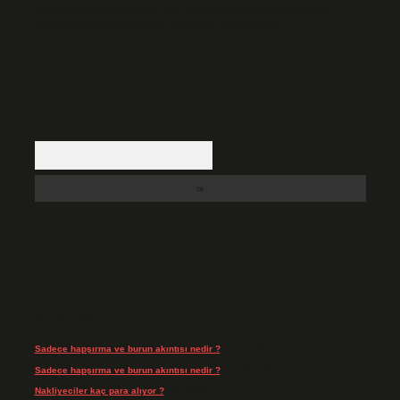
backlinkpanelicomtr@gmail.com
adresine bildirmeniz halinde, ilgili
içerikler yasal süre içerisinde sitemizden kaldırılacaktır.
Arama
Son Yorumlar
Sadece hapşırma ve burun akıntısı nedir ?
için
admin
Sadece hapşırma ve burun akıntısı nedir ?
için
Tiryaki
Nakliyeciler kaç para alıyor ?
için
admin