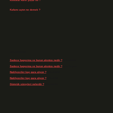
Kimlikte Alevi yazar mı ?
Temmuz 25, 2026
Kafamı açtın ne demek ?
Temmuz 23, 2026
Son yorumlar
Sadece hapşırma ve burun akıntısı nedir ?
için
admin
Sadece hapşırma ve burun akıntısı nedir ?
için
Tiryaki
Nakliyeciler kaç para alıyor ?
için
admin
Nakliyeciler kaç para alıyor ?
için
Arife
Gümrük süreçleri nelerdir ?
için
admin