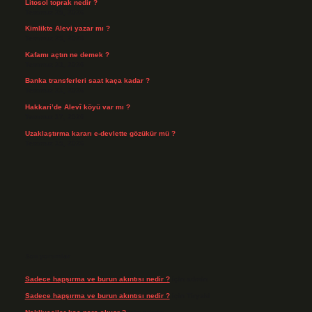
Litosol toprak nedir ?
Temmuz 25, 2026
Kimlikte Alevi yazar mı ?
Temmuz 25, 2026
Kafamı açtın ne demek ?
Temmuz 23, 2026
Banka transferleri saat kaça kadar ?
Temmuz 21, 2026
Hakkari’de Alevî köyü var mı ?
Temmuz 17, 2026
Uzaklaştırma kararı e-devlette gözükür mü ?
Temmuz 15, 2026
Son yorumlar
Sadece hapşırma ve burun akıntısı nedir ?
için
admin
Sadece hapşırma ve burun akıntısı nedir ?
için
Tiryaki