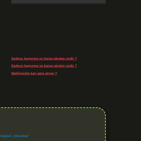
Son Yorumlar
Sadece hapşırma ve burun akıntısı nedir ?
için
admin
Sadece hapşırma ve burun akıntısı nedir ?
için
Tiryaki
Nakliyeciler kaç para alıyor ?
için
admin
elegram: @karabul