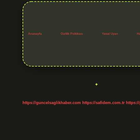
Anasayfa
Gizlilik Politikası
Yasal Uyarı
H
Etiket:
Cedi Osman maaşı ne kadar
https://guncelsaglikhaber.com
https://safidem.com.tr
https:/