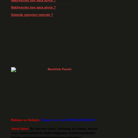
Nakliyeciler kaç para alıyor ?
için
admin
Nakliyeciler kaç para alıyor ?
için
Arife
Gümrük süreçleri nelerdir ?
için
admin
Reklam ve İletişim:
Skype: live:.cid.575569c608265c69
Yasal Uyarı:
Bu internet sitesi, herhangi bir marka, kurum
veya şahıs şirketi ile hiçbir bağlantısı bulunmamaktadır.
Sitede yalnızca kendi hazırladığımız makaleler