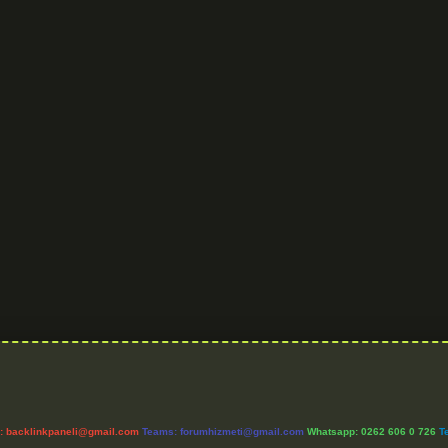
l:
backlinkpaneli@gmail.com
Teams:
forumhizmeti@gmail.com
Whatsapp: 0262 606 0 726
T