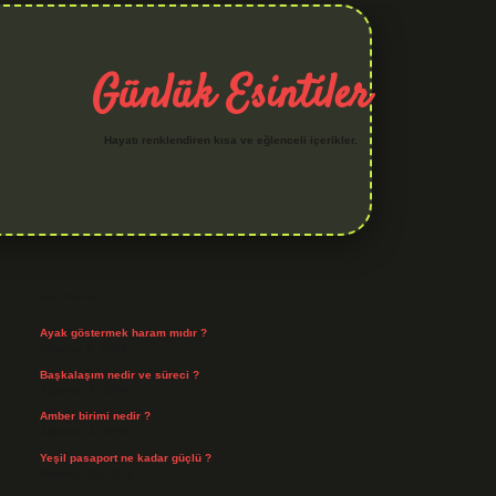
Günlük Esintiler
Hayatı renklendiren kısa ve eğlenceli içerikler.
Sidebar
iltonbet yeni giriş
betexper güvenilir mi
elexbetgiris.org
Son Yazılar
Ayak göstermek haram mıdır ?
Ağustos 5, 2026
Başkalaşım nedir ve süreci ?
Ağustos 4, 2026
Amber birimi nedir ?
Ağustos 4, 2026
Yeşil pasaport ne kadar güçlü ?
Temmuz 29, 2026