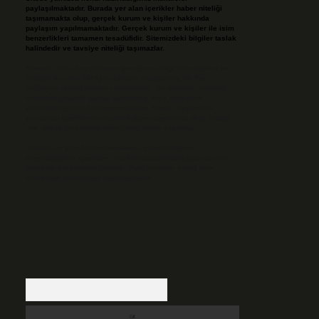
paylaşılmaktadır. Burada yer alan içerikler haber niteliği
taşımamakta olup, gerçek kurum ve kişiler hakkında
paylaşım yapılmamaktadır. Gerçek kurum ve kişiler ile isim
benzerlikleri tamamen tesadüfidir. Sitemizdeki bilgiler taslak
halindedir ve tavsiye niteliği taşımazlar.
Sitemiz, 5651 Sayılı Kanun gereğince Bilgi Teknolojileri ve
İletişim Kurumu (BTK) tarafından onaylanmış bir Yer
Sağlayıcı olarak hizmet vermektedir. Bu nedenle, sitedeki
içerikleri proaktif olarak denetleme veya araştırma
yükümlülüğümüz bulunmamaktadır. Ancak, üyelerimiz
yazdıkları içeriklerin sorumluluğunu taşımakta olup, siteye
üye olarak bu sorumluluğu kabul etmiş sayılırlar.
Hukuka ve yasal düzenlemelere aykırı olduğunu
düşündüğünüz içerikleri,
backlinkpanelicomtr@gmail.com
adresine bildirmeniz halinde, ilgili içerikler yasal süre
içerisinde sitemizden kaldırılacaktır.
Arama