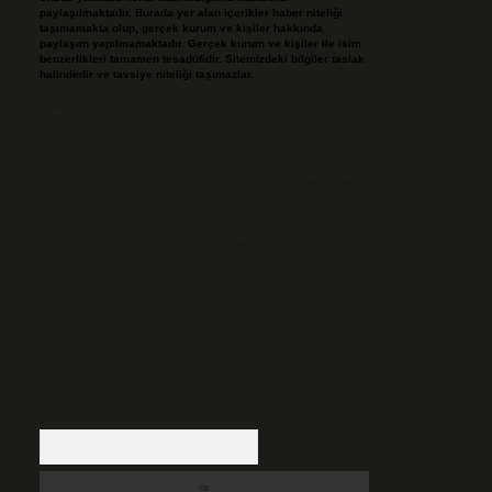
paylaşılmaktadır. Burada yer alan içerikler haber niteliği
taşımamakta olup, gerçek kurum ve kişiler hakkında
paylaşım yapılmamaktadır. Gerçek kurum ve kişiler ile isim
benzerlikleri tamamen tesadüfidir. Sitemizdeki bilgiler taslak
halindedir ve tavsiye niteliği taşımazlar.
Sitemiz, 5651 Sayılı Kanun gereğince Bilgi Teknolojileri ve
İletişim Kurumu (BTK) tarafından onaylanmış bir Yer
Sağlayıcı olarak hizmet vermektedir. Bu nedenle, sitedeki
içerikleri proaktif olarak denetleme veya araştırma
yükümlülüğümüz bulunmamaktadır. Ancak, üyelerimiz
yazdıkları içeriklerin sorumluluğunu taşımakta olup, siteye
üye olarak bu sorumluluğu kabul etmiş sayılırlar.
Hukuka ve yasal düzenlemelere aykırı olduğunu
düşündüğünüz içerikleri,
backlinkpanelicomtr@gmail.com
adresine bildirmeniz halinde, ilgili içerikler yasal süre
içerisinde sitemizden kaldırılacaktır.
Arama