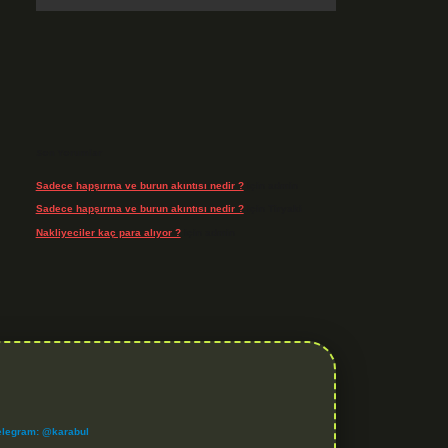
Son Yorumlar
Sadece hapşırma ve burun akıntısı nedir ?
için
admin
Sadece hapşırma ve burun akıntısı nedir ?
için
Tiryaki
Nakliyeciler kaç para alıyor ?
için
admin
elegram: @karabul