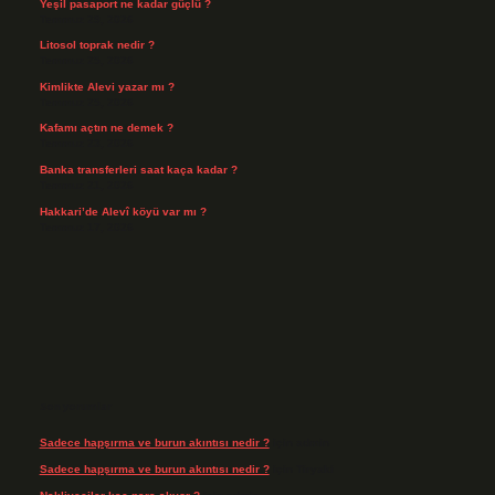
Yeşil pasaport ne kadar güçlü ?
Temmuz 29, 2026
Litosol toprak nedir ?
Temmuz 25, 2026
Kimlikte Alevi yazar mı ?
Temmuz 25, 2026
Kafamı açtın ne demek ?
Temmuz 23, 2026
Banka transferleri saat kaça kadar ?
Temmuz 21, 2026
Hakkari’de Alevî köyü var mı ?
Temmuz 17, 2026
Son yorumlar
Sadece hapşırma ve burun akıntısı nedir ?
için
admin
Sadece hapşırma ve burun akıntısı nedir ?
için
Tiryaki