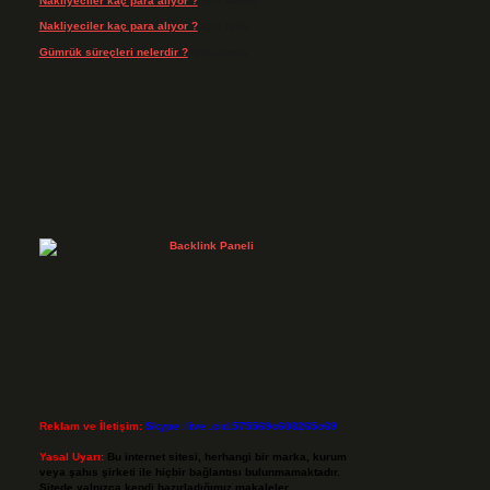
Nakliyeciler kaç para alıyor ?
için
admin
Nakliyeciler kaç para alıyor ?
için
Arife
Gümrük süreçleri nelerdir ?
için
admin
Reklam ve İletişim:
Skype: live:.cid.575569c608265c69
Yasal Uyarı:
Bu internet sitesi, herhangi bir marka, kurum
veya şahıs şirketi ile hiçbir bağlantısı bulunmamaktadır.
Sitede yalnızca kendi hazırladığımız makaleler