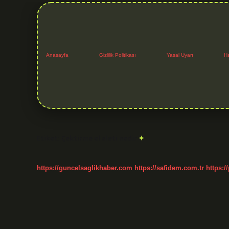
Anasayfa
Gizlilik Politikası
Yasal Uyarı
H
Etiket:
Çektirme el aleti nedir
https://guncelsaglikhaber.com
https://safidem.com.tr
https:/