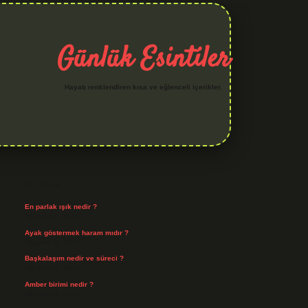
Günlük Esintiler
Hayatı renklendiren kısa ve eğlenceli içerikler.
Sidebar
iltonbet yeni giriş
betexper güvenilir mi
elexbetgiris.org
Son Yazılar
En parlak ışık nedir ?
Ağustos 6, 2026
Ayak göstermek haram mıdır ?
Ağustos 5, 2026
Başkalaşım nedir ve süreci ?
Ağustos 4, 2026
Amber birimi nedir ?
Ağustos 4, 2026