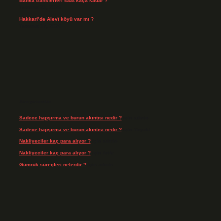
Banka transferleri saat kaça kadar ?
Temmuz 21, 2026
Hakkari’de Alevî köyü var mı ?
Temmuz 17, 2026
Son yorumlar
Sadece hapşırma ve burun akıntısı nedir ?
için
admin
Sadece hapşırma ve burun akıntısı nedir ?
için
Tiryaki
Nakliyeciler kaç para alıyor ?
için
admin
Nakliyeciler kaç para alıyor ?
için
Arife
Gümrük süreçleri nelerdir ?
için
admin