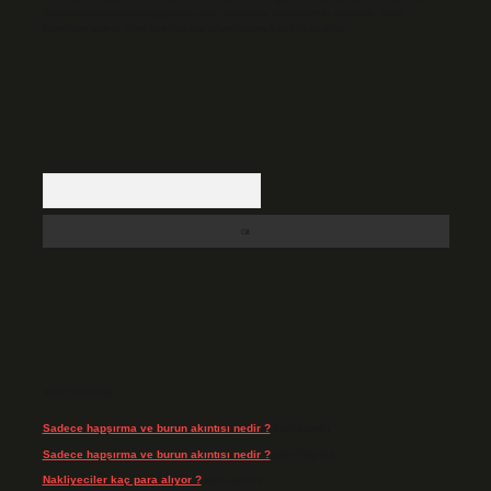
backlinkpanelicomtr@gmail.com
adresine bildirmeniz halinde, ilgili
içerikler yasal süre içerisinde sitemizden kaldırılacaktır.
Arama
Son Yorumlar
Sadece hapşırma ve burun akıntısı nedir ?
için
admin
Sadece hapşırma ve burun akıntısı nedir ?
için
Tiryaki
Nakliyeciler kaç para alıyor ?
için
admin