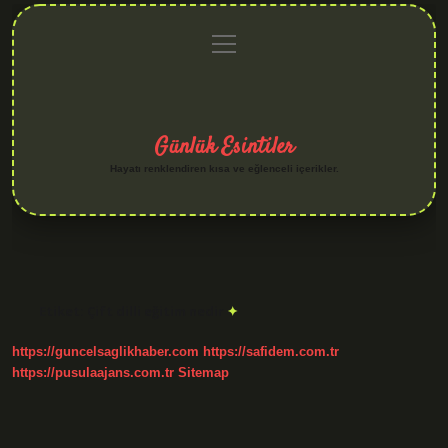
menüyü
Anasayfa
Gizlilik
Yasal
Hakkımızda
aç
Politikası
Uyarı
Günlük Esintiler
Hayatı renklendiren kısa ve eğlenceli içerikler.
Etiket:
Çift dilli eğitim nedir
https://guncelsaglikhaber.com
https://safidem.com.tr
https://pusulaajans.com.tr
Sitemap