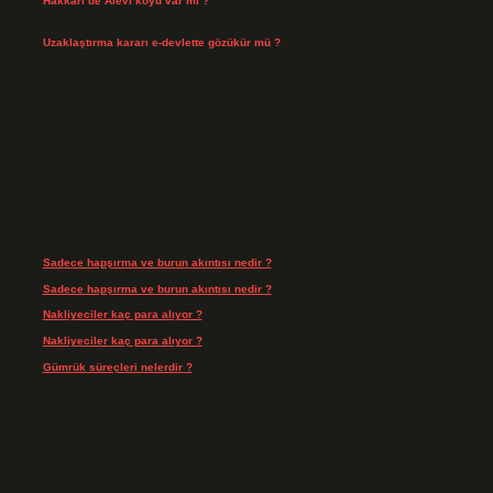
Hakkari’de Alevî köyü var mı ?
Temmuz 17, 2026
Uzaklaştırma kararı e-devlette gözükür mü ?
Temmuz 15, 2026
Son yorumlar
Sadece hapşırma ve burun akıntısı nedir ?
için
admin
Sadece hapşırma ve burun akıntısı nedir ?
için
Tiryaki
Nakliyeciler kaç para alıyor ?
için
admin
Nakliyeciler kaç para alıyor ?
için
Arife
Gümrük süreçleri nelerdir ?
için
admin