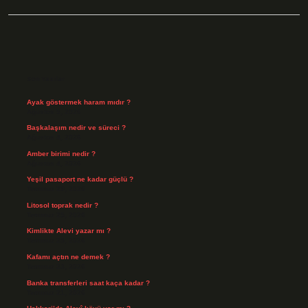
Sidebar
Son Yazılar
Ayak göstermek haram mıdır ?
Ağustos 5, 2026
Başkalaşım nedir ve süreci ?
Ağustos 4, 2026
Amber birimi nedir ?
Ağustos 4, 2026
Yeşil pasaport ne kadar güçlü ?
Temmuz 29, 2026
Litosol toprak nedir ?
Temmuz 25, 2026
Kimlikte Alevi yazar mı ?
Temmuz 25, 2026
Kafamı açtın ne demek ?
Temmuz 23, 2026
Banka transferleri saat kaça kadar ?
Temmuz 21, 2026