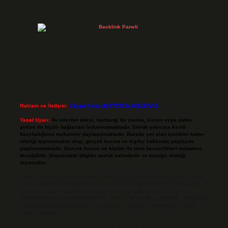
Reklam ve İletişim:
Skype: live:.cid.575569c608265c69
Yasal Uyarı:
Bu internet sitesi, herhangi bir marka, kurum veya şahıs
şirketi ile hiçbir bağlantısı bulunmamaktadır. Sitede yalnızca kendi
hazırladığımız makaleler paylaşılmaktadır. Burada yer alan içerikler haber
niteliği taşımamakta olup, gerçek kurum ve kişiler hakkında paylaşım
yapılmamaktadır. Gerçek kurum ve kişiler ile isim benzerlikleri tamamen
tesadüfidir. Sitemizdeki bilgiler taslak halindedir ve tavsiye niteliği
taşımazlar.
Sitemiz, 5651 Sayılı Kanun gereğince Bilgi Teknolojileri ve İletişim Kurumu
(BTK) tarafından onaylanmış bir Yer Sağlayıcı olarak hizmet vermektedir. Bu
nedenle, sitedeki içerikleri proaktif olarak denetleme veya araştırma
yükümlülüğümüz bulunmamaktadır. Ancak, üyelerimiz yazdıkları içeriklerin
sorumluluğunu taşımakta olup, siteye üye olarak bu sorumluluğu kabul
etmiş sayılırlar.
Hukuka ve yasal düzenlemelere aykırı olduğunu düşündüğünüz içerikleri,