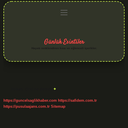
menüyü
Anasayfa
Gizlilik
Yasal
Hakkımızda
aç
Politikası
Uyarı
Günlük Esintiler
Hayatı renklendiren kısa ve eğlenceli içerikler.
Etiket:
Çirci ne demek
https://guncelsaglikhaber.com
https://safidem.com.tr
https://pusulaajans.com.tr
Sitemap