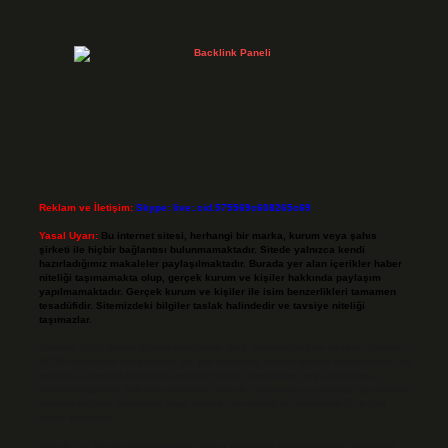
Reklam ve İletişim:
Skype: live:.cid.575569c608265c69
Yasal Uyarı:
Bu internet sitesi, herhangi bir marka, kurum veya şahıs
şirketi ile hiçbir bağlantısı bulunmamaktadır. Sitede yalnızca kendi
hazırladığımız makaleler paylaşılmaktadır. Burada yer alan içerikler haber
niteliği taşımamakta olup, gerçek kurum ve kişiler hakkında paylaşım
yapılmamaktadır. Gerçek kurum ve kişiler ile isim benzerlikleri tamamen
tesadüfidir. Sitemizdeki bilgiler taslak halindedir ve tavsiye niteliği
taşımazlar.
Sitemiz, 5651 Sayılı Kanun gereğince Bilgi Teknolojileri ve İletişim Kurumu
(BTK) tarafından onaylanmış bir Yer Sağlayıcı olarak hizmet vermektedir. Bu
nedenle, sitedeki içerikleri proaktif olarak denetleme veya araştırma
yükümlülüğümüz bulunmamaktadır. Ancak, üyelerimiz yazdıkları içeriklerin
sorumluluğunu taşımakta olup, siteye üye olarak bu sorumluluğu kabul
etmiş sayılırlar.
Hukuka ve yasal düzenlemelere aykırı olduğunu düşündüğünüz içerikleri,