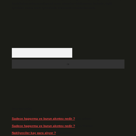
backlinkpanelicomtr@gmail.com
adresine bildirmeniz halinde, ilgili
içerikler yasal süre içerisinde sitemizden kaldırılacaktır.
Arama
Son Yorumlar
Sadece hapşırma ve burun akıntısı nedir ?
için
admin
Sadece hapşırma ve burun akıntısı nedir ?
için
Tiryaki
Nakliyeciler kaç para alıyor ?
için
admin