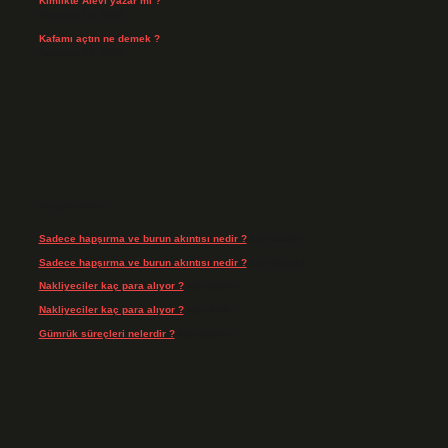
Kimlikte Alevi yazar mı ?
Temmuz 25, 2026
Kafamı açtın ne demek ?
Temmuz 23, 2026
Son yorumlar
Sadece hapşırma ve burun akıntısı nedir ?
için
admin
Sadece hapşırma ve burun akıntısı nedir ?
için
Tiryaki
Nakliyeciler kaç para alıyor ?
için
admin
Nakliyeciler kaç para alıyor ?
için
Arife
Gümrük süreçleri nelerdir ?
için
admin