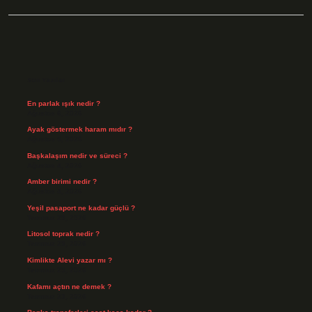
Sidebar
Son Yazılar
En parlak ışık nedir ?
Ağustos 6, 2026
Ayak göstermek haram mıdır ?
Ağustos 5, 2026
Başkalaşım nedir ve süreci ?
Ağustos 4, 2026
Amber birimi nedir ?
Ağustos 4, 2026
Yeşil pasaport ne kadar güçlü ?
Temmuz 29, 2026
Litosol toprak nedir ?
Temmuz 25, 2026
Kimlikte Alevi yazar mı ?
Temmuz 25, 2026
Kafamı açtın ne demek ?
Temmuz 23, 2026