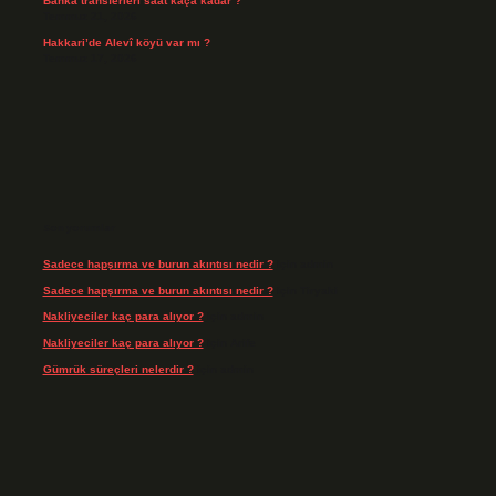
Banka transferleri saat kaça kadar ?
Temmuz 21, 2026
Hakkari’de Alevî köyü var mı ?
Temmuz 17, 2026
Son yorumlar
Sadece hapşırma ve burun akıntısı nedir ?
için
admin
Sadece hapşırma ve burun akıntısı nedir ?
için
Tiryaki
Nakliyeciler kaç para alıyor ?
için
admin
Nakliyeciler kaç para alıyor ?
için
Arife
Gümrük süreçleri nelerdir ?
için
admin