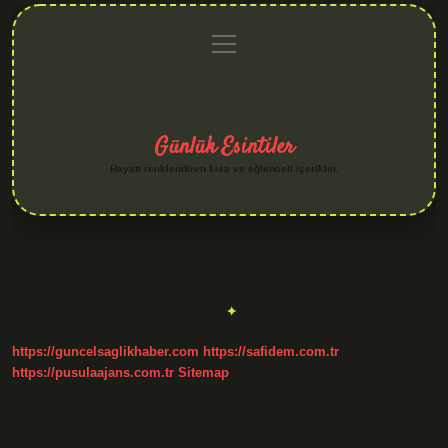
menüyü
Anasayfa
Gizlilik
Yasal
Hakkımızda
aç
Politikası
Uyarı
Günlük Esintiler
Hayatı renklendiren kısa ve eğlenceli içerikler.
Etiket:
Çırçır işletmesi nedir
https://guncelsaglikhaber.com
https://safidem.com.tr
https://pusulaajans.com.tr
Sitemap