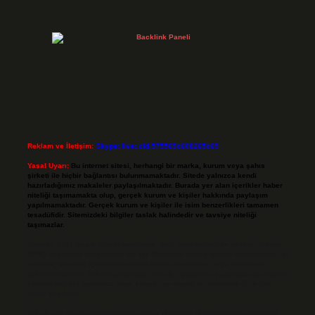
Reklam ve İletişim:
Skype: live:.cid.575569c608265c69
Yasal Uyarı:
Bu internet sitesi, herhangi bir marka, kurum veya şahıs
şirketi ile hiçbir bağlantısı bulunmamaktadır. Sitede yalnızca kendi
hazırladığımız makaleler paylaşılmaktadır. Burada yer alan içerikler haber
niteliği taşımamakta olup, gerçek kurum ve kişiler hakkında paylaşım
yapılmamaktadır. Gerçek kurum ve kişiler ile isim benzerlikleri tamamen
tesadüfidir. Sitemizdeki bilgiler taslak halindedir ve tavsiye niteliği
taşımazlar.
Sitemiz, 5651 Sayılı Kanun gereğince Bilgi Teknolojileri ve İletişim Kurumu
(BTK) tarafından onaylanmış bir Yer Sağlayıcı olarak hizmet vermektedir. Bu
nedenle, sitedeki içerikleri proaktif olarak denetleme veya araştırma
yükümlülüğümüz bulunmamaktadır. Ancak, üyelerimiz yazdıkları içeriklerin
sorumluluğunu taşımakta olup, siteye üye olarak bu sorumluluğu kabul
etmiş sayılırlar.
Hukuka ve yasal düzenlemelere aykırı olduğunu düşündüğünüz içerikleri,