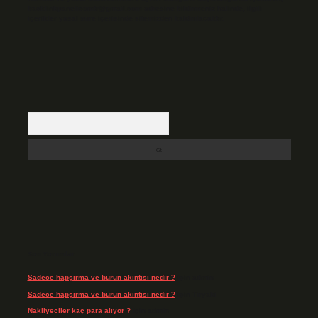
backlinkpanelicomtr@gmail.com
adresine bildirmeniz halinde, ilgili
içerikler yasal süre içerisinde sitemizden kaldırılacaktır.
Arama
Son Yorumlar
Sadece hapşırma ve burun akıntısı nedir ?
için
admin
Sadece hapşırma ve burun akıntısı nedir ?
için
Tiryaki
Nakliyeciler kaç para alıyor ?
için
admin