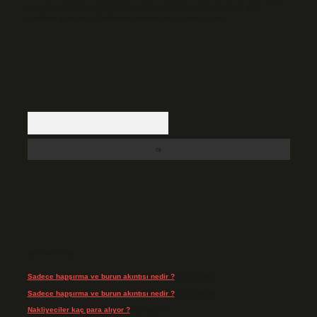
backlinkpanelicomtr@gmail.com
adresine bildirmeniz halinde, ilgili
içerikler yasal süre içerisinde sitemizden kaldırılacaktır.
Arama
Son Yorumlar
Sadece hapşırma ve burun akıntısı nedir ?
için
admin
Sadece hapşırma ve burun akıntısı nedir ?
için
Tiryaki
Nakliyeciler kaç para alıyor ?
için
admin