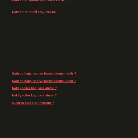
Banka transferleri saat kaça kadar ?
Temmuz 21, 2026
Hakkari’de Alevî köyü var mı ?
Temmuz 17, 2026
Son yorumlar
Sadece hapşırma ve burun akıntısı nedir ?
için
admin
Sadece hapşırma ve burun akıntısı nedir ?
için
Tiryaki
Nakliyeciler kaç para alıyor ?
için
admin
Nakliyeciler kaç para alıyor ?
için
Arife
Gümrük süreçleri nelerdir ?
için
admin