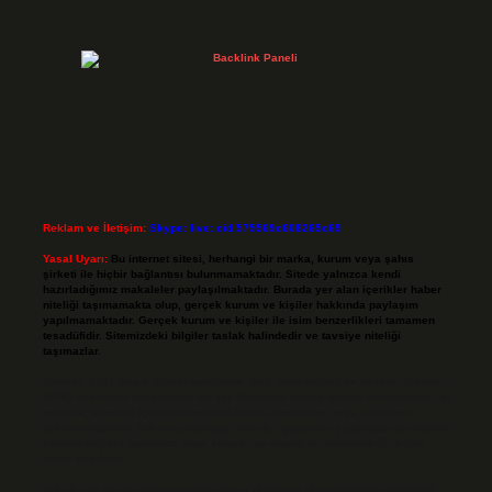
Reklam ve İletişim:
Skype: live:.cid.575569c608265c69
Yasal Uyarı:
Bu internet sitesi, herhangi bir marka, kurum veya şahıs
şirketi ile hiçbir bağlantısı bulunmamaktadır. Sitede yalnızca kendi
hazırladığımız makaleler paylaşılmaktadır. Burada yer alan içerikler haber
niteliği taşımamakta olup, gerçek kurum ve kişiler hakkında paylaşım
yapılmamaktadır. Gerçek kurum ve kişiler ile isim benzerlikleri tamamen
tesadüfidir. Sitemizdeki bilgiler taslak halindedir ve tavsiye niteliği
taşımazlar.
Sitemiz, 5651 Sayılı Kanun gereğince Bilgi Teknolojileri ve İletişim Kurumu
(BTK) tarafından onaylanmış bir Yer Sağlayıcı olarak hizmet vermektedir. Bu
nedenle, sitedeki içerikleri proaktif olarak denetleme veya araştırma
yükümlülüğümüz bulunmamaktadır. Ancak, üyelerimiz yazdıkları içeriklerin
sorumluluğunu taşımakta olup, siteye üye olarak bu sorumluluğu kabul
etmiş sayılırlar.
Hukuka ve yasal düzenlemelere aykırı olduğunu düşündüğünüz içerikleri,