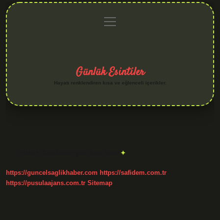
menüyü
Anasayfa
Gizlilik
Yasal
Hakkımızda
aç
Politikası
Uyarı
Günlük Esintiler
Hayatı renklendiren kısa ve eğlenceli içerikler.
Etiket:
Cirolanan çeki kim öder
https://guncelsaglikhaber.com
https://safidem.com.tr
https://pusulaajans.com.tr
Sitemap