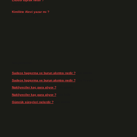
Litosol toprak nedir ?
Temmuz 25, 2026
Kimlikte Alevi yazar mı ?
Temmuz 25, 2026
Son yorumlar
Sadece hapşırma ve burun akıntısı nedir ?
için
admin
Sadece hapşırma ve burun akıntısı nedir ?
için
Tiryaki
Nakliyeciler kaç para alıyor ?
için
admin
Nakliyeciler kaç para alıyor ?
için
Arife
Gümrük süreçleri nelerdir ?
için
admin