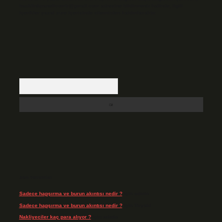
backlinkpanelicomtr@gmail.com
adresine bildirmeniz halinde, ilgili
içerikler yasal süre içerisinde sitemizden kaldırılacaktır.
Arama
Son Yorumlar
Sadece hapşırma ve burun akıntısı nedir ?
için
admin
Sadece hapşırma ve burun akıntısı nedir ?
için
Tiryaki
Nakliyeciler kaç para alıyor ?
için
admin