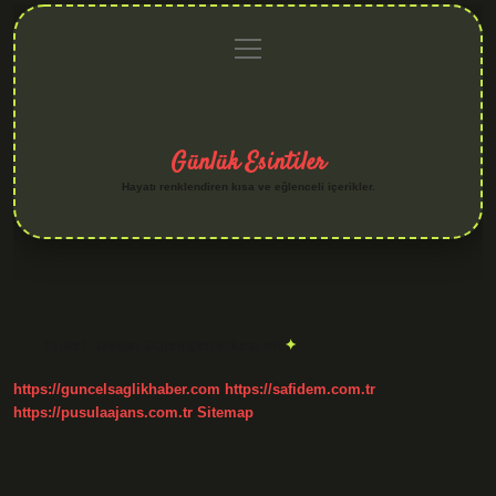
menüyü
Anasayfa
Gizlilik
Yasal
Hakkımızda
aç
Politikası
Uyarı
Günlük Esintiler
Hayatı renklendiren kısa ve eğlenceli içerikler.
Etiket:
Dubai Schengen ülkesi mi
https://guncelsaglikhaber.com
https://safidem.com.tr
https://pusulaajans.com.tr
Sitemap