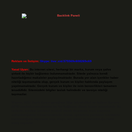
Reklam ve İletişim:
Skype: live:.cid.575569c608265c69
Yasal Uyarı:
Bu internet sitesi, herhangi bir marka, kurum veya şahıs
şirketi ile hiçbir bağlantısı bulunmamaktadır. Sitede yalnızca kendi
hazırladığımız makaleler paylaşılmaktadır. Burada yer alan içerikler haber
niteliği taşımamakta olup, gerçek kurum ve kişiler hakkında paylaşım
yapılmamaktadır. Gerçek kurum ve kişiler ile isim benzerlikleri tamamen
tesadüfidir. Sitemizdeki bilgiler taslak halindedir ve tavsiye niteliği
taşımazlar.
Sitemiz, 5651 Sayılı Kanun gereğince Bilgi Teknolojileri ve İletişim Kurumu
(BTK) tarafından onaylanmış bir Yer Sağlayıcı olarak hizmet vermektedir. Bu
nedenle, sitedeki içerikleri proaktif olarak denetleme veya araştırma
yükümlülüğümüz bulunmamaktadır. Ancak, üyelerimiz yazdıkları içeriklerin
sorumluluğunu taşımakta olup, siteye üye olarak bu sorumluluğu kabul
etmiş sayılırlar.
Hukuka ve yasal düzenlemelere aykırı olduğunu düşündüğünüz içerikleri,