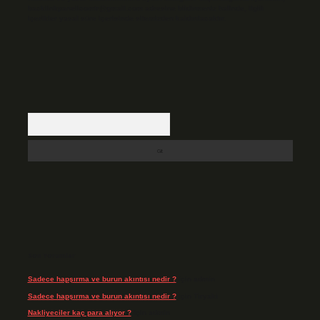
backlinkpanelicomtr@gmail.com
adresine bildirmeniz halinde, ilgili
içerikler yasal süre içerisinde sitemizden kaldırılacaktır.
Arama
Son Yorumlar
Sadece hapşırma ve burun akıntısı nedir ?
için
admin
Sadece hapşırma ve burun akıntısı nedir ?
için
Tiryaki
Nakliyeciler kaç para alıyor ?
için
admin