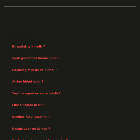
Sidebar
Son Yazılar
En parlak ışık nedir ?
Ağustos 6, 2026
Ayak göstermek haram mıdır ?
Ağustos 5, 2026
Başkalaşım nedir ve süreci ?
Ağustos 4, 2026
Amber birimi nedir ?
Ağustos 4, 2026
Yeşil pasaport ne kadar güçlü ?
Temmuz 29, 2026
Litosol toprak nedir ?
Temmuz 25, 2026
Kimlikte Alevi yazar mı ?
Temmuz 25, 2026
Kafamı açtın ne demek ?
Temmuz 23, 2026