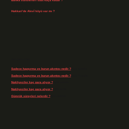
Banka transferleri saat kaça kadar ?
Temmuz 21, 2026
Hakkari’de Alevî köyü var mı ?
Temmuz 17, 2026
Son yorumlar
Sadece hapşırma ve burun akıntısı nedir ?
için
admin
Sadece hapşırma ve burun akıntısı nedir ?
için
Tiryaki
Nakliyeciler kaç para alıyor ?
için
admin
Nakliyeciler kaç para alıyor ?
için
Arife
Gümrük süreçleri nelerdir ?
için
admin