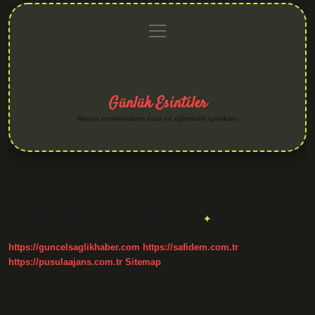
menüyü
Anasayfa
Gizlilik
Yasal
Hakkımızda
aç
Politikası
Uyarı
Günlük Esintiler
Hayatı renklendiren kısa ve eğlenceli içerikler.
Etiket:
Dünyanın en güçlü hayvanı kim
https://guncelsaglikhaber.com
https://safidem.com.tr
https://pusulaajans.com.tr
Sitemap