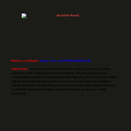
Reklam ve İletişim:
Skype: live:.cid.575569c608265c69
Yasal Uyarı:
Bu internet sitesi, herhangi bir marka, kurum veya şahıs
şirketi ile hiçbir bağlantısı bulunmamaktadır. Sitede yalnızca kendi
hazırladığımız makaleler paylaşılmaktadır. Burada yer alan içerikler haber
niteliği taşımamakta olup, gerçek kurum ve kişiler hakkında paylaşım
yapılmamaktadır. Gerçek kurum ve kişiler ile isim benzerlikleri tamamen
tesadüfidir. Sitemizdeki bilgiler taslak halindedir ve tavsiye niteliği
taşımazlar.
Sitemiz, 5651 Sayılı Kanun gereğince Bilgi Teknolojileri ve İletişim Kurumu
(BTK) tarafından onaylanmış bir Yer Sağlayıcı olarak hizmet vermektedir. Bu
nedenle, sitedeki içerikleri proaktif olarak denetleme veya araştırma
yükümlülüğümüz bulunmamaktadır. Ancak, üyelerimiz yazdıkları içeriklerin
sorumluluğunu taşımakta olup, siteye üye olarak bu sorumluluğu kabul
etmiş sayılırlar.
Hukuka ve yasal düzenlemelere aykırı olduğunu düşündüğünüz içerikleri,