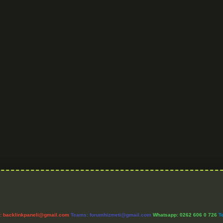
l:
backlinkpaneli@gmail.com
Teams:
forumhizmeti@gmail.com
Whatsapp: 0262 606 0 726
T