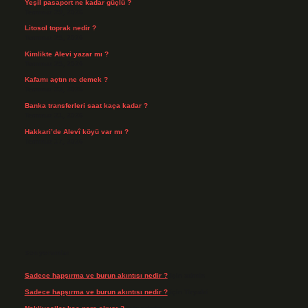
Yeşil pasaport ne kadar güçlü ?
Temmuz 29, 2026
Litosol toprak nedir ?
Temmuz 25, 2026
Kimlikte Alevi yazar mı ?
Temmuz 25, 2026
Kafamı açtın ne demek ?
Temmuz 23, 2026
Banka transferleri saat kaça kadar ?
Temmuz 21, 2026
Hakkari’de Alevî köyü var mı ?
Temmuz 17, 2026
Son yorumlar
Sadece hapşırma ve burun akıntısı nedir ?
için
admin
Sadece hapşırma ve burun akıntısı nedir ?
için
Tiryaki