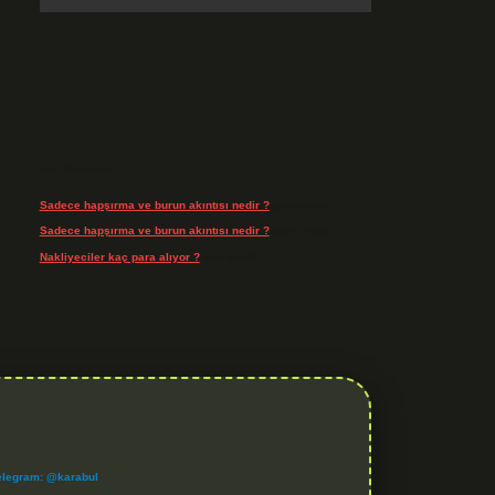
Son Yorumlar
Sadece hapşırma ve burun akıntısı nedir ?
için
admin
Sadece hapşırma ve burun akıntısı nedir ?
için
Tiryaki
Nakliyeciler kaç para alıyor ?
için
admin
elegram: @karabul