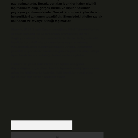
paylaşılmaktadır. Burada yer alan içerikler haber niteliği
taşımamakta olup, gerçek kurum ve kişiler hakkında
paylaşım yapılmamaktadır. Gerçek kurum ve kişiler ile isim
benzerlikleri tamamen tesadüfidir. Sitemizdeki bilgiler taslak
halindedir ve tavsiye niteliği taşımazlar.
Sitemiz, 5651 Sayılı Kanun gereğince Bilgi Teknolojileri ve
İletişim Kurumu (BTK) tarafından onaylanmış bir Yer
Sağlayıcı olarak hizmet vermektedir. Bu nedenle, sitedeki
içerikleri proaktif olarak denetleme veya araştırma
yükümlülüğümüz bulunmamaktadır. Ancak, üyelerimiz
yazdıkları içeriklerin sorumluluğunu taşımakta olup, siteye
üye olarak bu sorumluluğu kabul etmiş sayılırlar.
Hukuka ve yasal düzenlemelere aykırı olduğunu
düşündüğünüz içerikleri,
backlinkpanelicomtr@gmail.com
adresine bildirmeniz halinde, ilgili içerikler yasal süre
içerisinde sitemizden kaldırılacaktır.
Arama