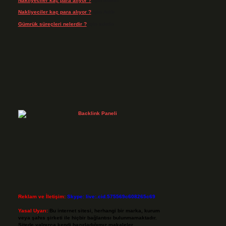
Nakliyeciler kaç para alıyor ?
için
admin
Nakliyeciler kaç para alıyor ?
için
Arife
Gümrük süreçleri nelerdir ?
için
admin
Reklam ve İletişim:
Skype: live:.cid.575569c608265c69
Yasal Uyarı:
Bu internet sitesi, herhangi bir marka, kurum
veya şahıs şirketi ile hiçbir bağlantısı bulunmamaktadır.
Sitede yalnızca kendi hazırladığımız makaleler