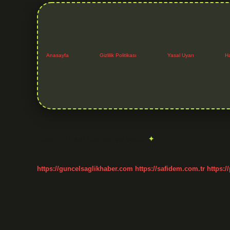
Anasayfa
Gizlilik Politikası
Yasal Uyarı
H
Etiket:
El Hadi zikri ne için çekilir
https://guncelsaglikhaber.com
https://safidem.com.tr
https:/