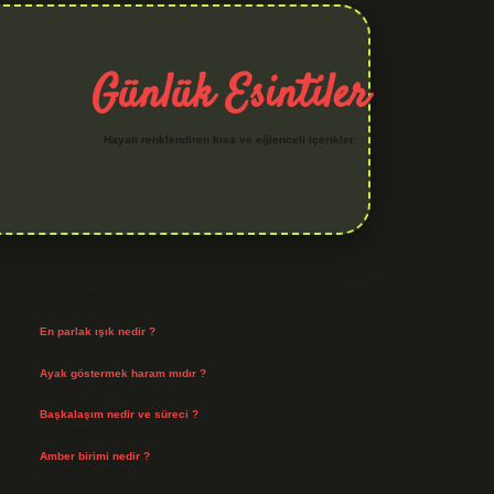
Günlük Esintiler
Hayatı renklendiren kısa ve eğlenceli içerikler.
Sidebar
hiltonbet yeni giriş
betexper güvenilir mi
elexbetgiris.org
Son Yazılar
En parlak ışık nedir ?
Ağustos 6, 2026
Ayak göstermek haram mıdır ?
Ağustos 5, 2026
Başkalaşım nedir ve süreci ?
Ağustos 4, 2026
Amber birimi nedir ?
Ağustos 4, 2026