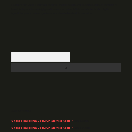
Hukuka ve yasal düzenlemelere aykırı olduğunu düşündüğünüz içerikleri,
backlinkpanelicomtr@gmail.com
adresine bildirmeniz halinde, ilgili
içerikler yasal süre içerisinde sitemizden kaldırılacaktır.
Arama
Son Yorumlar
Sadece hapşırma ve burun akıntısı nedir ?
için
admin
Sadece hapşırma ve burun akıntısı nedir ?
için
Tiryaki