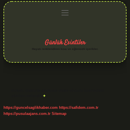
menüyü
Anasayfa
Gizlilik
Yasal
Hakkımızda
aç
Politikası
Uyarı
Günlük Esintiler
Hayatı renklendiren kısa ve eğlenceli içerikler.
Etiket:
Elektrik akımının insan vücudu üzerindeki
etkileri nelerdir
https://guncelsaglikhaber.com
https://safidem.com.tr
https://pusulaajans.com.tr
Sitemap