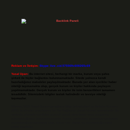
Reklam ve İletişim:
Skype: live:.cid.575569c608265c69
Yasal Uyarı:
Bu internet sitesi, herhangi bir marka, kurum veya şahıs
şirketi ile hiçbir bağlantısı bulunmamaktadır. Sitede yalnızca kendi
hazırladığımız makaleler paylaşılmaktadır. Burada yer alan içerikler haber
niteliği taşımamakta olup, gerçek kurum ve kişiler hakkında paylaşım
yapılmamaktadır. Gerçek kurum ve kişiler ile isim benzerlikleri tamamen
tesadüfidir. Sitemizdeki bilgiler taslak halindedir ve tavsiye niteliği
taşımazlar.
Sitemiz, 5651 Sayılı Kanun gereğince Bilgi Teknolojileri ve İletişim Kurumu
(BTK) tarafından onaylanmış bir Yer Sağlayıcı olarak hizmet vermektedir. Bu
nedenle, sitedeki içerikleri proaktif olarak denetleme veya araştırma
yükümlülüğümüz bulunmamaktadır. Ancak, üyelerimiz yazdıkları içeriklerin
sorumluluğunu taşımakta olup, siteye üye olarak bu sorumluluğu kabul
etmiş sayılırlar.