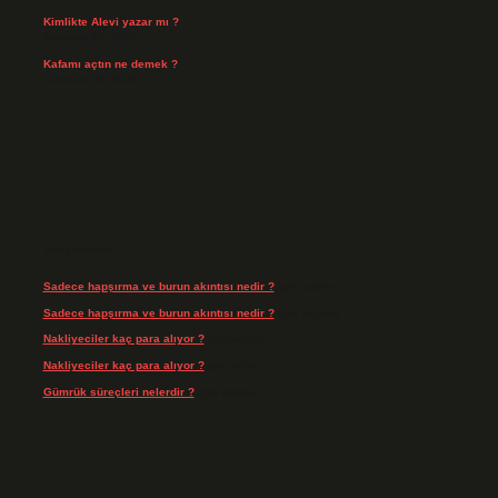
Kimlikte Alevi yazar mı ?
Temmuz 25, 2026
Kafamı açtın ne demek ?
Temmuz 23, 2026
Son yorumlar
Sadece hapşırma ve burun akıntısı nedir ?
için
admin
Sadece hapşırma ve burun akıntısı nedir ?
için
Tiryaki
Nakliyeciler kaç para alıyor ?
için
admin
Nakliyeciler kaç para alıyor ?
için
Arife
Gümrük süreçleri nelerdir ?
için
admin