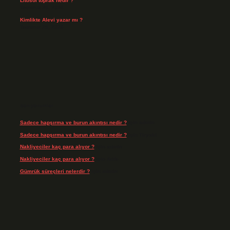
Litosol toprak nedir ?
Temmuz 25, 2026
Kimlikte Alevi yazar mı ?
Temmuz 25, 2026
Son yorumlar
Sadece hapşırma ve burun akıntısı nedir ?
için
admin
Sadece hapşırma ve burun akıntısı nedir ?
için
Tiryaki
Nakliyeciler kaç para alıyor ?
için
admin
Nakliyeciler kaç para alıyor ?
için
Arife
Gümrük süreçleri nelerdir ?
için
admin