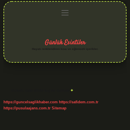
menüyü
Anasayfa
Gizlilik
Yasal
Hakkımızda
aç
Politikası
Uyarı
Günlük Esintiler
Hayatı renklendiren kısa ve eğlenceli içerikler.
Etiket:
Eski dilde kıç ne demek
https://guncelsaglikhaber.com
https://safidem.com.tr
https://pusulaajans.com.tr
Sitemap