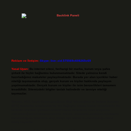
Reklam ve İletişim:
Skype: live:.cid.575569c608265c69
Yasal Uyarı:
Bu internet sitesi, herhangi bir marka, kurum veya şahıs
şirketi ile hiçbir bağlantısı bulunmamaktadır. Sitede yalnızca kendi
hazırladığımız makaleler paylaşılmaktadır. Burada yer alan içerikler haber
niteliği taşımamakta olup, gerçek kurum ve kişiler hakkında paylaşım
yapılmamaktadır. Gerçek kurum ve kişiler ile isim benzerlikleri tamamen
tesadüfidir. Sitemizdeki bilgiler taslak halindedir ve tavsiye niteliği
taşımazlar.
Sitemiz, 5651 Sayılı Kanun gereğince Bilgi Teknolojileri ve İletişim Kurumu
(BTK) tarafından onaylanmış bir Yer Sağlayıcı olarak hizmet vermektedir. Bu
nedenle, sitedeki içerikleri proaktif olarak denetleme veya araştırma
yükümlülüğümüz bulunmamaktadır. Ancak, üyelerimiz yazdıkları içeriklerin
sorumluluğunu taşımakta olup, siteye üye olarak bu sorumluluğu kabul
etmiş sayılırlar.
Hukuka ve yasal düzenlemelere aykırı olduğunu düşündüğünüz içerikleri,