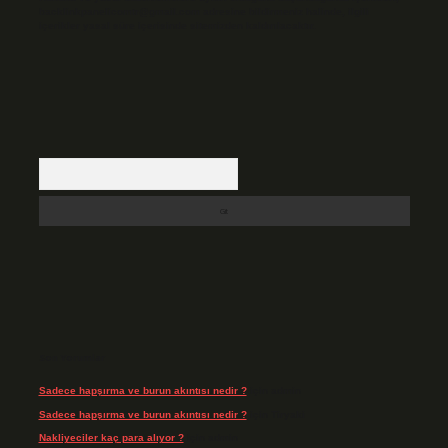
backlinkpanelicomtr@gmail.com
adresine bildirmeniz halinde, ilgili
içerikler yasal süre içerisinde sitemizden kaldırılacaktır.
Arama
Son Yorumlar
Sadece hapşırma ve burun akıntısı nedir ?
için
admin
Sadece hapşırma ve burun akıntısı nedir ?
için
Tiryaki
Nakliyeciler kaç para alıyor ?
için
admin