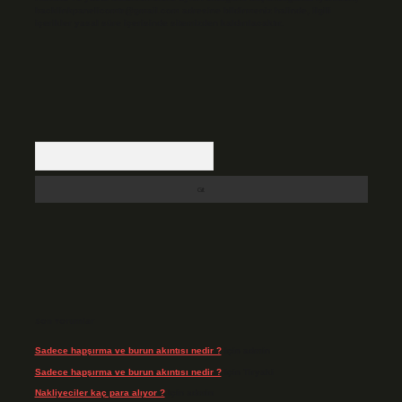
backlinkpanelicomtr@gmail.com
adresine bildirmeniz halinde, ilgili
içerikler yasal süre içerisinde sitemizden kaldırılacaktır.
Arama
Son Yorumlar
Sadece hapşırma ve burun akıntısı nedir ?
için
admin
Sadece hapşırma ve burun akıntısı nedir ?
için
Tiryaki
Nakliyeciler kaç para alıyor ?
için
admin