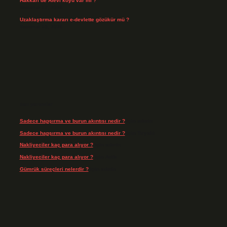
Hakkari’de Alevî köyü var mı ?
Temmuz 17, 2026
Uzaklaştırma kararı e-devlette gözükür mü ?
Temmuz 15, 2026
Son yorumlar
Sadece hapşırma ve burun akıntısı nedir ?
için
admin
Sadece hapşırma ve burun akıntısı nedir ?
için
Tiryaki
Nakliyeciler kaç para alıyor ?
için
admin
Nakliyeciler kaç para alıyor ?
için
Arife
Gümrük süreçleri nelerdir ?
için
admin