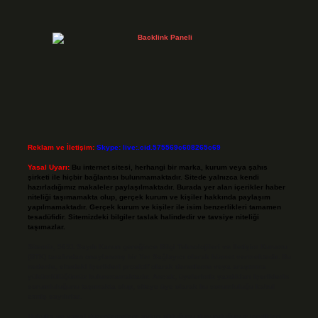
Reklam ve İletişim:
Skype: live:.cid.575569c608265c69
Yasal Uyarı:
Bu internet sitesi, herhangi bir marka, kurum veya şahıs
şirketi ile hiçbir bağlantısı bulunmamaktadır. Sitede yalnızca kendi
hazırladığımız makaleler paylaşılmaktadır. Burada yer alan içerikler haber
niteliği taşımamakta olup, gerçek kurum ve kişiler hakkında paylaşım
yapılmamaktadır. Gerçek kurum ve kişiler ile isim benzerlikleri tamamen
tesadüfidir. Sitemizdeki bilgiler taslak halindedir ve tavsiye niteliği
taşımazlar.
Sitemiz, 5651 Sayılı Kanun gereğince Bilgi Teknolojileri ve İletişim Kurumu
(BTK) tarafından onaylanmış bir Yer Sağlayıcı olarak hizmet vermektedir. Bu
nedenle, sitedeki içerikleri proaktif olarak denetleme veya araştırma
yükümlülüğümüz bulunmamaktadır. Ancak, üyelerimiz yazdıkları içeriklerin
sorumluluğunu taşımakta olup, siteye üye olarak bu sorumluluğu kabul
etmiş sayılırlar.
Hukuka ve yasal düzenlemelere aykırı olduğunu düşündüğünüz içerikleri,