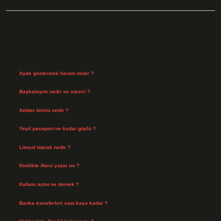
Sidebar
Son Yazılar
Ayak göstermek haram mıdır ?
Ağustos 5, 2026
Başkalaşım nedir ve süreci ?
Ağustos 4, 2026
Amber birimi nedir ?
Ağustos 4, 2026
Yeşil pasaport ne kadar güçlü ?
Temmuz 29, 2026
Litosol toprak nedir ?
Temmuz 25, 2026
Kimlikte Alevi yazar mı ?
Temmuz 25, 2026
Kafamı açtın ne demek ?
Temmuz 23, 2026
Banka transferleri saat kaça kadar ?
Temmuz 21, 2026