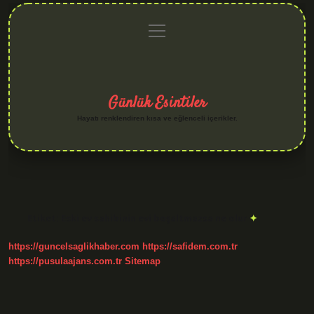
menüyü
Anasayfa
Gizlilik
Yasal
Hakkımızda
aç
Politikası
Uyarı
Günlük Esintiler
Hayatı renklendiren kısa ve eğlenceli içerikler.
Etiket:
Eski ev sahibinin evi boşaltmazsa ne olur
https://guncelsaglikhaber.com
https://safidem.com.tr
https://pusulaajans.com.tr
Sitemap