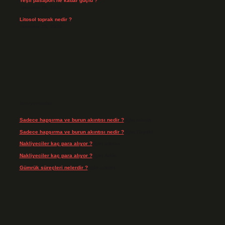
Yeşil pasaport ne kadar güçlü ?
Temmuz 29, 2026
Litosol toprak nedir ?
Temmuz 25, 2026
Son yorumlar
Sadece hapşırma ve burun akıntısı nedir ?
için
admin
Sadece hapşırma ve burun akıntısı nedir ?
için
Tiryaki
Nakliyeciler kaç para alıyor ?
için
admin
Nakliyeciler kaç para alıyor ?
için
Arife
Gümrük süreçleri nelerdir ?
için
admin