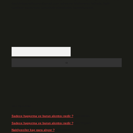
backlinkpanelicomtr@gmail.com
adresine bildirmeniz halinde, ilgili
içerikler yasal süre içerisinde sitemizden kaldırılacaktır.
Arama
Son Yorumlar
Sadece hapşırma ve burun akıntısı nedir ?
için
admin
Sadece hapşırma ve burun akıntısı nedir ?
için
Tiryaki
Nakliyeciler kaç para alıyor ?
için
admin