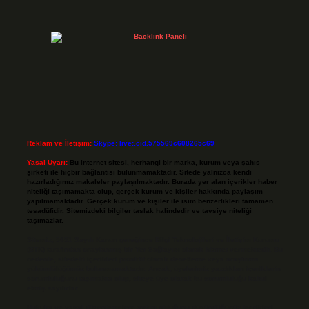
Reklam ve İletişim:
Skype: live:.cid.575569c608265c69
Yasal Uyarı:
Bu internet sitesi, herhangi bir marka, kurum veya şahıs
şirketi ile hiçbir bağlantısı bulunmamaktadır. Sitede yalnızca kendi
hazırladığımız makaleler paylaşılmaktadır. Burada yer alan içerikler haber
niteliği taşımamakta olup, gerçek kurum ve kişiler hakkında paylaşım
yapılmamaktadır. Gerçek kurum ve kişiler ile isim benzerlikleri tamamen
tesadüfidir. Sitemizdeki bilgiler taslak halindedir ve tavsiye niteliği
taşımazlar.
Sitemiz, 5651 Sayılı Kanun gereğince Bilgi Teknolojileri ve İletişim Kurumu
(BTK) tarafından onaylanmış bir Yer Sağlayıcı olarak hizmet vermektedir. Bu
nedenle, sitedeki içerikleri proaktif olarak denetleme veya araştırma
yükümlülüğümüz bulunmamaktadır. Ancak, üyelerimiz yazdıkları içeriklerin
sorumluluğunu taşımakta olup, siteye üye olarak bu sorumluluğu kabul
etmiş sayılırlar.
Hukuka ve yasal düzenlemelere aykırı olduğunu düşündüğünüz içerikleri,