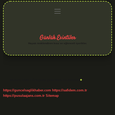
menüyü
Anasayfa
Gizlilik
Yasal
Hakkımızda
aç
Politikası
Uyarı
Günlük Esintiler
Hayatı renklendiren kısa ve eğlenceli içerikler.
Etiket:
Eski Türkçede çekirdek ne demek
https://guncelsaglikhaber.com
https://safidem.com.tr
https://pusulaajans.com.tr
Sitemap