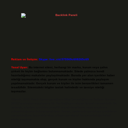
Reklam ve İletişim:
Skype: live:.cid.575569c608265c69
Yasal Uyarı:
Bu internet sitesi, herhangi bir marka, kurum veya şahıs
şirketi ile hiçbir bağlantısı bulunmamaktadır. Sitede yalnızca kendi
hazırladığımız makaleler paylaşılmaktadır. Burada yer alan içerikler haber
niteliği taşımamakta olup, gerçek kurum ve kişiler hakkında paylaşım
yapılmamaktadır. Gerçek kurum ve kişiler ile isim benzerlikleri tamamen
tesadüfidir. Sitemizdeki bilgiler taslak halindedir ve tavsiye niteliği
taşımazlar.
Sitemiz, 5651 Sayılı Kanun gereğince Bilgi Teknolojileri ve İletişim Kurumu
(BTK) tarafından onaylanmış bir Yer Sağlayıcı olarak hizmet vermektedir. Bu
nedenle, sitedeki içerikleri proaktif olarak denetleme veya araştırma
yükümlülüğümüz bulunmamaktadır. Ancak, üyelerimiz yazdıkları içeriklerin
sorumluluğunu taşımakta olup, siteye üye olarak bu sorumluluğu kabul
etmiş sayılırlar.
Hukuka ve yasal düzenlemelere aykırı olduğunu düşündüğünüz içerikleri,