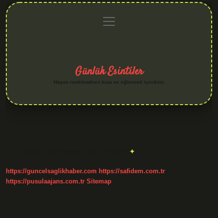
menüyü
Anasayfa
Gizlilik
Yasal
Hakkımızda
aç
Politikası
Uyarı
Günlük Esintiler
Hayatı renklendiren kısa ve eğlenceli içerikler.
Etiket:
Fosil arayan kişiye ne denir
https://guncelsaglikhaber.com
https://safidem.com.tr
https://pusulaajans.com.tr
Sitemap