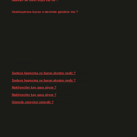
Hakkari’de Alevî köyü var mı ?
Temmuz 17, 2026
Uzaklaştırma kararı e-devlette gözükür mü ?
Temmuz 15, 2026
Son yorumlar
Sadece hapşırma ve burun akıntısı nedir ?
için
admin
Sadece hapşırma ve burun akıntısı nedir ?
için
Tiryaki
Nakliyeciler kaç para alıyor ?
için
admin
Nakliyeciler kaç para alıyor ?
için
Arife
Gümrük süreçleri nelerdir ?
için
admin