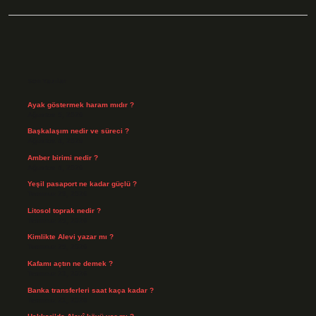
Sidebar
Son Yazılar
Ayak göstermek haram mıdır ?
Ağustos 5, 2026
Başkalaşım nedir ve süreci ?
Ağustos 4, 2026
Amber birimi nedir ?
Ağustos 4, 2026
Yeşil pasaport ne kadar güçlü ?
Temmuz 29, 2026
Litosol toprak nedir ?
Temmuz 25, 2026
Kimlikte Alevi yazar mı ?
Temmuz 25, 2026
Kafamı açtın ne demek ?
Temmuz 23, 2026
Banka transferleri saat kaça kadar ?
Temmuz 21, 2026