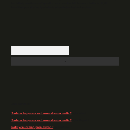
backlinkpanelicomtr@gmail.com
adresine bildirmeniz halinde, ilgili
içerikler yasal süre içerisinde sitemizden kaldırılacaktır.
Arama
Son Yorumlar
Sadece hapşırma ve burun akıntısı nedir ?
için
admin
Sadece hapşırma ve burun akıntısı nedir ?
için
Tiryaki
Nakliyeciler kaç para alıyor ?
için
admin