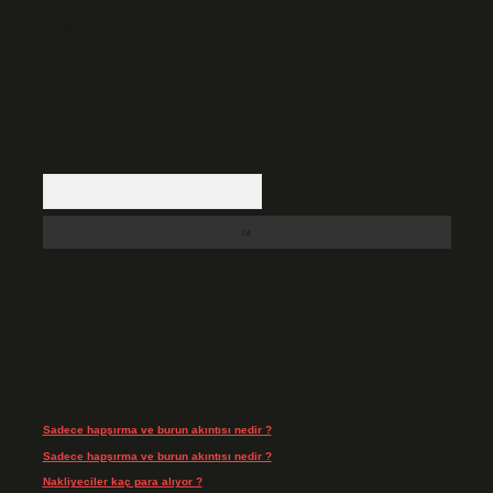
backlinkpanelicomtr@gmail.com
adresine bildirmeniz halinde, ilgili
içerikler yasal süre içerisinde sitemizden kaldırılacaktır.
Arama
Son Yorumlar
Sadece hapşırma ve burun akıntısı nedir ?
için
admin
Sadece hapşırma ve burun akıntısı nedir ?
için
Tiryaki
Nakliyeciler kaç para alıyor ?
için
admin