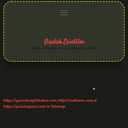
menüyü
Anasayfa
Gizlilik
Yasal
Hakkımızda
aç
Politikası
Uyarı
Günlük Esintiler
Hayatı renklendiren kısa ve eğlenceli içerikler.
Etiket:
Fransada kurumlar vergisi ne kadar
https://guncelsaglikhaber.com
https://safidem.com.tr
https://pusulaajans.com.tr
Sitemap