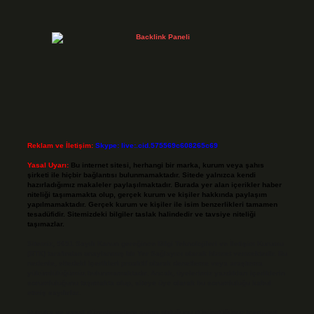
Reklam ve İletişim:
Skype: live:.cid.575569c608265c69
Yasal Uyarı:
Bu internet sitesi, herhangi bir marka, kurum veya şahıs
şirketi ile hiçbir bağlantısı bulunmamaktadır. Sitede yalnızca kendi
hazırladığımız makaleler paylaşılmaktadır. Burada yer alan içerikler haber
niteliği taşımamakta olup, gerçek kurum ve kişiler hakkında paylaşım
yapılmamaktadır. Gerçek kurum ve kişiler ile isim benzerlikleri tamamen
tesadüfidir. Sitemizdeki bilgiler taslak halindedir ve tavsiye niteliği
taşımazlar.
Sitemiz, 5651 Sayılı Kanun gereğince Bilgi Teknolojileri ve İletişim Kurumu
(BTK) tarafından onaylanmış bir Yer Sağlayıcı olarak hizmet vermektedir. Bu
nedenle, sitedeki içerikleri proaktif olarak denetleme veya araştırma
yükümlülüğümüz bulunmamaktadır. Ancak, üyelerimiz yazdıkları içeriklerin
sorumluluğunu taşımakta olup, siteye üye olarak bu sorumluluğu kabul
etmiş sayılırlar.
Hukuka ve yasal düzenlemelere aykırı olduğunu düşündüğünüz içerikleri,