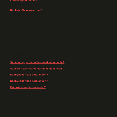
Litosol toprak nedir ?
Temmuz 25, 2026
Kimlikte Alevi yazar mı ?
Temmuz 25, 2026
Son yorumlar
Sadece hapşırma ve burun akıntısı nedir ?
için
admin
Sadece hapşırma ve burun akıntısı nedir ?
için
Tiryaki
Nakliyeciler kaç para alıyor ?
için
admin
Nakliyeciler kaç para alıyor ?
için
Arife
Gümrük süreçleri nelerdir ?
için
admin