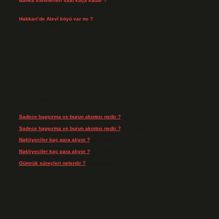
Banka transferleri saat kaça kadar ?
Temmuz 21, 2026
Hakkari’de Alevî köyü var mı ?
Temmuz 17, 2026
Son yorumlar
Sadece hapşırma ve burun akıntısı nedir ?
için
admin
Sadece hapşırma ve burun akıntısı nedir ?
için
Tiryaki
Nakliyeciler kaç para alıyor ?
için
admin
Nakliyeciler kaç para alıyor ?
için
Arife
Gümrük süreçleri nelerdir ?
için
admin