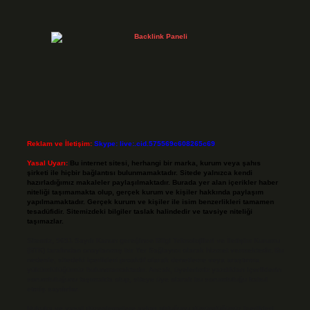
Reklam ve İletişim:
Skype: live:.cid.575569c608265c69
Yasal Uyarı:
Bu internet sitesi, herhangi bir marka, kurum veya şahıs
şirketi ile hiçbir bağlantısı bulunmamaktadır. Sitede yalnızca kendi
hazırladığımız makaleler paylaşılmaktadır. Burada yer alan içerikler haber
niteliği taşımamakta olup, gerçek kurum ve kişiler hakkında paylaşım
yapılmamaktadır. Gerçek kurum ve kişiler ile isim benzerlikleri tamamen
tesadüfidir. Sitemizdeki bilgiler taslak halindedir ve tavsiye niteliği
taşımazlar.
Sitemiz, 5651 Sayılı Kanun gereğince Bilgi Teknolojileri ve İletişim Kurumu
(BTK) tarafından onaylanmış bir Yer Sağlayıcı olarak hizmet vermektedir. Bu
nedenle, sitedeki içerikleri proaktif olarak denetleme veya araştırma
yükümlülüğümüz bulunmamaktadır. Ancak, üyelerimiz yazdıkları içeriklerin
sorumluluğunu taşımakta olup, siteye üye olarak bu sorumluluğu kabul
etmiş sayılırlar.
Hukuka ve yasal düzenlemelere aykırı olduğunu düşündüğünüz içerikleri,