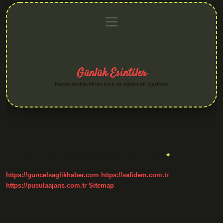
menüyü
Anasayfa
Gizlilik
Yasal
Hakkımızda
aç
Politikası
Uyarı
Günlük Esintiler
Hayatı renklendiren kısa ve eğlenceli içerikler.
Etiket:
Gelin makyaj çantasında neler olmalı
https://guncelsaglikhaber.com
https://safidem.com.tr
https://pusulaajans.com.tr
Sitemap