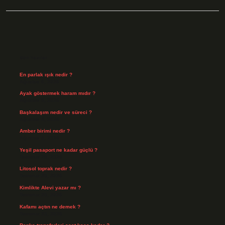
Sidebar
Son Yazılar
En parlak ışık nedir ?
Ağustos 6, 2026
Ayak göstermek haram mıdır ?
Ağustos 5, 2026
Başkalaşım nedir ve süreci ?
Ağustos 4, 2026
Amber birimi nedir ?
Ağustos 4, 2026
Yeşil pasaport ne kadar güçlü ?
Temmuz 29, 2026
Litosol toprak nedir ?
Temmuz 25, 2026
Kimlikte Alevi yazar mı ?
Temmuz 25, 2026
Kafamı açtın ne demek ?
Temmuz 23, 2026