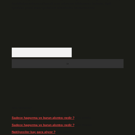
backlinkpanelicomtr@gmail.com
adresine bildirmeniz halinde, ilgili
içerikler yasal süre içerisinde sitemizden kaldırılacaktır.
Arama
Son Yorumlar
Sadece hapşırma ve burun akıntısı nedir ?
için
admin
Sadece hapşırma ve burun akıntısı nedir ?
için
Tiryaki
Nakliyeciler kaç para alıyor ?
için
admin