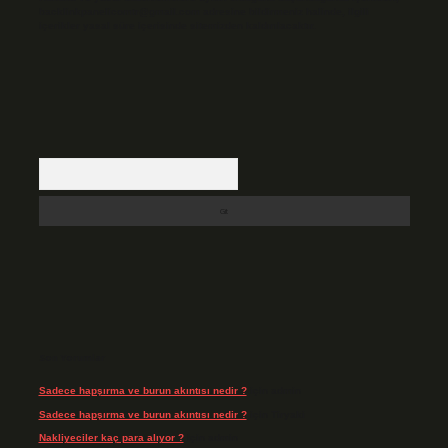
backlinkpanelicomtr@gmail.com
adresine bildirmeniz halinde, ilgili
içerikler yasal süre içerisinde sitemizden kaldırılacaktır.
Arama
Son Yorumlar
Sadece hapşırma ve burun akıntısı nedir ?
için
admin
Sadece hapşırma ve burun akıntısı nedir ?
için
Tiryaki
Nakliyeciler kaç para alıyor ?
için
admin