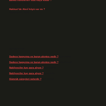
Banka transferleri saat kaça kadar ?
Temmuz 21, 2026
Hakkari’de Alevî köyü var mı ?
Temmuz 17, 2026
Son yorumlar
Sadece hapşırma ve burun akıntısı nedir ?
için
admin
Sadece hapşırma ve burun akıntısı nedir ?
için
Tiryaki
Nakliyeciler kaç para alıyor ?
için
admin
Nakliyeciler kaç para alıyor ?
için
Arife
Gümrük süreçleri nelerdir ?
için
admin