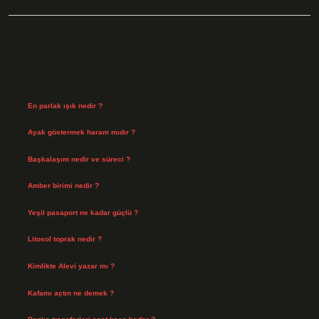
Sidebar
Son Yazılar
En parlak ışık nedir ?
Ağustos 6, 2026
Ayak göstermek haram mıdır ?
Ağustos 5, 2026
Başkalaşım nedir ve süreci ?
Ağustos 4, 2026
Amber birimi nedir ?
Ağustos 4, 2026
Yeşil pasaport ne kadar güçlü ?
Temmuz 29, 2026
Litosol toprak nedir ?
Temmuz 25, 2026
Kimlikte Alevi yazar mı ?
Temmuz 25, 2026
Kafamı açtın ne demek ?
Temmuz 23, 2026