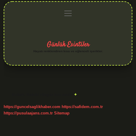
menüyü
Anasayfa
Gizlilik
Yasal
Hakkımızda
aç
Politikası
Uyarı
Günlük Esintiler
Hayatı renklendiren kısa ve eğlenceli içerikler.
Etiket:
Hakiki rüzgar hızı nedir
https://guncelsaglikhaber.com
https://safidem.com.tr
https://pusulaajans.com.tr
Sitemap