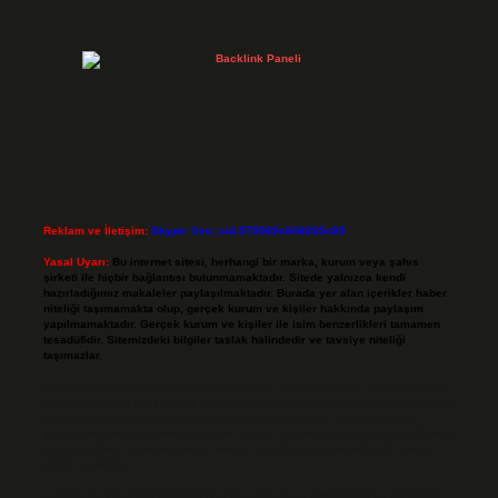
Reklam ve İletişim:
Skype: live:.cid.575569c608265c69
Yasal Uyarı:
Bu internet sitesi, herhangi bir marka, kurum veya şahıs
şirketi ile hiçbir bağlantısı bulunmamaktadır. Sitede yalnızca kendi
hazırladığımız makaleler paylaşılmaktadır. Burada yer alan içerikler haber
niteliği taşımamakta olup, gerçek kurum ve kişiler hakkında paylaşım
yapılmamaktadır. Gerçek kurum ve kişiler ile isim benzerlikleri tamamen
tesadüfidir. Sitemizdeki bilgiler taslak halindedir ve tavsiye niteliği
taşımazlar.
Sitemiz, 5651 Sayılı Kanun gereğince Bilgi Teknolojileri ve İletişim Kurumu
(BTK) tarafından onaylanmış bir Yer Sağlayıcı olarak hizmet vermektedir. Bu
nedenle, sitedeki içerikleri proaktif olarak denetleme veya araştırma
yükümlülüğümüz bulunmamaktadır. Ancak, üyelerimiz yazdıkları içeriklerin
sorumluluğunu taşımakta olup, siteye üye olarak bu sorumluluğu kabul
etmiş sayılırlar.
Hukuka ve yasal düzenlemelere aykırı olduğunu düşündüğünüz içerikleri,