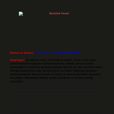
Reklam ve İletişim:
Skype: live:.cid.575569c608265c69
Yasal Uyarı:
Bu internet sitesi, herhangi bir marka, kurum veya şahıs
şirketi ile hiçbir bağlantısı bulunmamaktadır. Sitede yalnızca kendi
hazırladığımız makaleler paylaşılmaktadır. Burada yer alan içerikler haber
niteliği taşımamakta olup, gerçek kurum ve kişiler hakkında paylaşım
yapılmamaktadır. Gerçek kurum ve kişiler ile isim benzerlikleri tamamen
tesadüfidir. Sitemizdeki bilgiler taslak halindedir ve tavsiye niteliği
taşımazlar.
Sitemiz, 5651 Sayılı Kanun gereğince Bilgi Teknolojileri ve İletişim Kurumu
(BTK) tarafından onaylanmış bir Yer Sağlayıcı olarak hizmet vermektedir. Bu
nedenle, sitedeki içerikleri proaktif olarak denetleme veya araştırma
yükümlülüğümüz bulunmamaktadır. Ancak, üyelerimiz yazdıkları içeriklerin
sorumluluğunu taşımakta olup, siteye üye olarak bu sorumluluğu kabul
etmiş sayılırlar.
Hukuka ve yasal düzenlemelere aykırı olduğunu düşündüğünüz içerikleri,