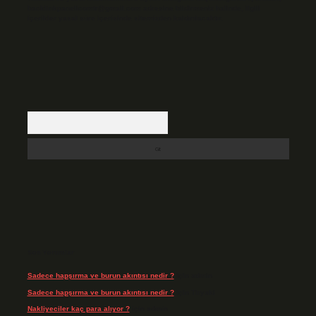
backlinkpanelicomtr@gmail.com
adresine bildirmeniz halinde, ilgili
içerikler yasal süre içerisinde sitemizden kaldırılacaktır.
Arama
Son Yorumlar
Sadece hapşırma ve burun akıntısı nedir ?
için
admin
Sadece hapşırma ve burun akıntısı nedir ?
için
Tiryaki
Nakliyeciler kaç para alıyor ?
için
admin