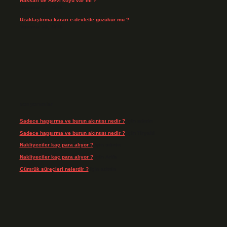
Hakkari’de Alevî köyü var mı ?
Temmuz 17, 2026
Uzaklaştırma kararı e-devlette gözükür mü ?
Temmuz 15, 2026
Son yorumlar
Sadece hapşırma ve burun akıntısı nedir ?
için
admin
Sadece hapşırma ve burun akıntısı nedir ?
için
Tiryaki
Nakliyeciler kaç para alıyor ?
için
admin
Nakliyeciler kaç para alıyor ?
için
Arife
Gümrük süreçleri nelerdir ?
için
admin