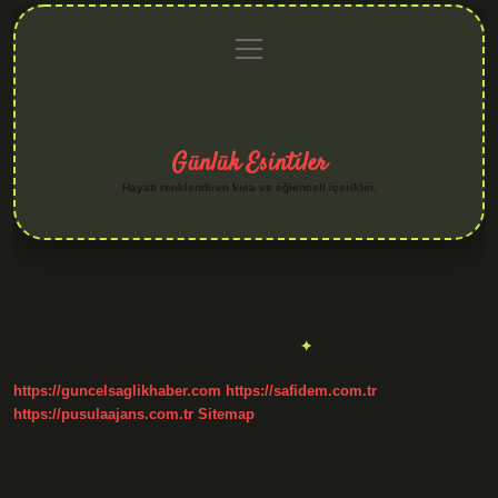
menüyü
Anasayfa
Gizlilik
Yasal
Hakkımızda
aç
Politikası
Uyarı
Günlük Esintiler
Hayatı renklendiren kısa ve eğlenceli içerikler.
Etiket:
Halıcılık hangi yöreye aittir
https://guncelsaglikhaber.com
https://safidem.com.tr
https://pusulaajans.com.tr
Sitemap