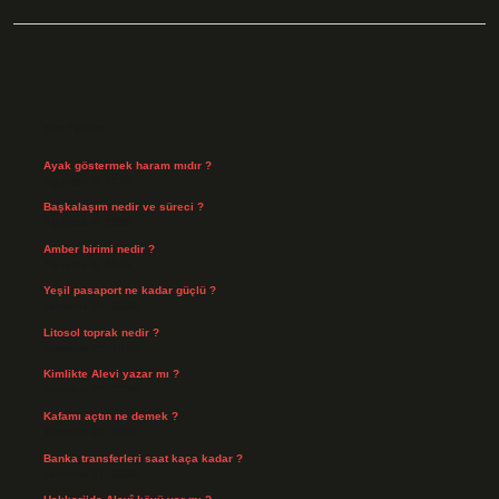
Sidebar
Son Yazılar
Ayak göstermek haram mıdır ?
Ağustos 5, 2026
Başkalaşım nedir ve süreci ?
Ağustos 4, 2026
Amber birimi nedir ?
Ağustos 4, 2026
Yeşil pasaport ne kadar güçlü ?
Temmuz 29, 2026
Litosol toprak nedir ?
Temmuz 25, 2026
Kimlikte Alevi yazar mı ?
Temmuz 25, 2026
Kafamı açtın ne demek ?
Temmuz 23, 2026
Banka transferleri saat kaça kadar ?
Temmuz 21, 2026