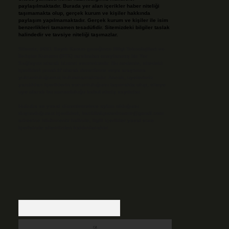
paylaşılmaktadır. Burada yer alan içerikler haber niteliği
taşımamakta olup, gerçek kurum ve kişiler hakkında
paylaşım yapılmamaktadır. Gerçek kurum ve kişiler ile isim
benzerlikleri tamamen tesadüfidir. Sitemizdeki bilgiler taslak
halindedir ve tavsiye niteliği taşımazlar.
Sitemiz, 5651 Sayılı Kanun gereğince Bilgi Teknolojileri ve
İletişim Kurumu (BTK) tarafından onaylanmış bir Yer
Sağlayıcı olarak hizmet vermektedir. Bu nedenle, sitedeki
içerikleri proaktif olarak denetleme veya araştırma
yükümlülüğümüz bulunmamaktadır. Ancak, üyelerimiz
yazdıkları içeriklerin sorumluluğunu taşımakta olup, siteye
üye olarak bu sorumluluğu kabul etmiş sayılırlar.
Hukuka ve yasal düzenlemelere aykırı olduğunu
düşündüğünüz içerikleri,
backlinkpanelicomtr@gmail.com
adresine bildirmeniz halinde, ilgili içerikler yasal süre
içerisinde sitemizden kaldırılacaktır.
Arama