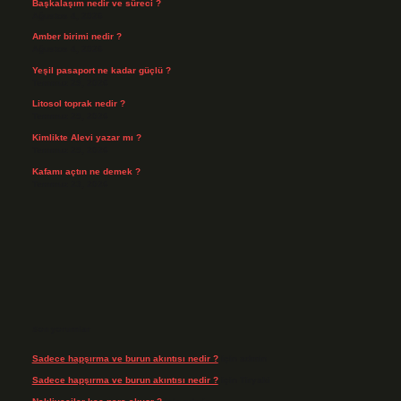
Başkalaşım nedir ve süreci ?
Ağustos 4, 2026
Amber birimi nedir ?
Ağustos 4, 2026
Yeşil pasaport ne kadar güçlü ?
Temmuz 29, 2026
Litosol toprak nedir ?
Temmuz 25, 2026
Kimlikte Alevi yazar mı ?
Temmuz 25, 2026
Kafamı açtın ne demek ?
Temmuz 23, 2026
Son yorumlar
Sadece hapşırma ve burun akıntısı nedir ?
için
admin
Sadece hapşırma ve burun akıntısı nedir ?
için
Tiryaki