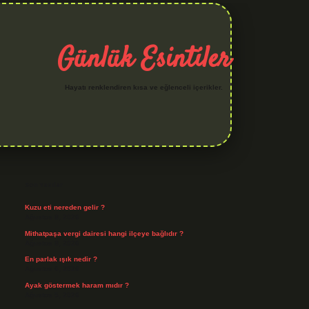
Günlük Esintiler
Hayatı renklendiren kısa ve eğlenceli içerikler.
Sidebar
hiltonbet yeni giriş
betexper güvenilir mi
elexbetgiris.org
Son Yazılar
Kuzu eti nereden gelir ?
Ağustos 8, 2026
Mithatpaşa vergi dairesi hangi ilçeye bağlıdır ?
Ağustos 8, 2026
En parlak ışık nedir ?
Ağustos 6, 2026
Ayak göstermek haram mıdır ?
Ağustos 5, 2026