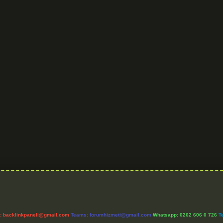
l:
backlinkpaneli@gmail.com
Teams:
forumhizmeti@gmail.com
Whatsapp: 0262 606 0 726
T