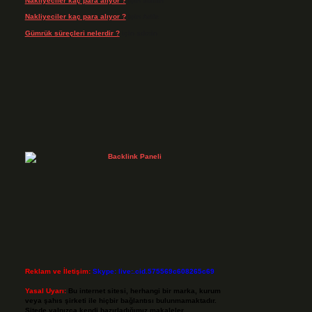
Nakliyeciler kaç para alıyor ?
için
admin
Nakliyeciler kaç para alıyor ?
için
Arife
Gümrük süreçleri nelerdir ?
için
admin
Reklam ve İletişim:
Skype: live:.cid.575569c608265c69
Yasal Uyarı:
Bu internet sitesi, herhangi bir marka, kurum
veya şahıs şirketi ile hiçbir bağlantısı bulunmamaktadır.
Sitede yalnızca kendi hazırladığımız makaleler