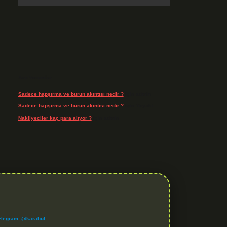
Son Yorumlar
Sadece hapşırma ve burun akıntısı nedir ?
için
admin
Sadece hapşırma ve burun akıntısı nedir ?
için
Tiryaki
Nakliyeciler kaç para alıyor ?
için
admin
elegram: @karabul