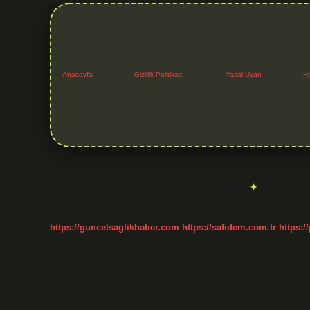
Anasayfa
Gizlilik Politikası
Yasal Uyarı
H
Etiket:
Hangi yağlar karıştırılıp saça sürülür
https://guncelsaglikhaber.com
https://safidem.com.tr
https:/