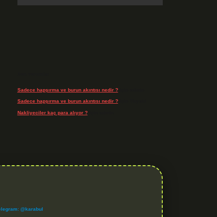
Son Yorumlar
Sadece hapşırma ve burun akıntısı nedir ?
için
admin
Sadece hapşırma ve burun akıntısı nedir ?
için
Tiryaki
Nakliyeciler kaç para alıyor ?
için
admin
elegram: @karabul