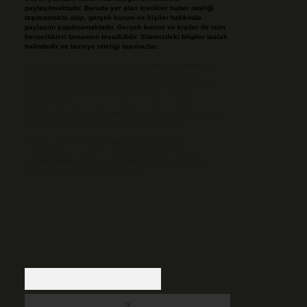
paylaşılmaktadır. Burada yer alan içerikler haber niteliği
taşımamakta olup, gerçek kurum ve kişiler hakkında
paylaşım yapılmamaktadır. Gerçek kurum ve kişiler ile isim
benzerlikleri tamamen tesadüfidir. Sitemizdeki bilgiler taslak
halindedir ve tavsiye niteliği taşımazlar.
Sitemiz, 5651 Sayılı Kanun gereğince Bilgi Teknolojileri ve
İletişim Kurumu (BTK) tarafından onaylanmış bir Yer
Sağlayıcı olarak hizmet vermektedir. Bu nedenle, sitedeki
içerikleri proaktif olarak denetleme veya araştırma
yükümlülüğümüz bulunmamaktadır. Ancak, üyelerimiz
yazdıkları içeriklerin sorumluluğunu taşımakta olup, siteye
üye olarak bu sorumluluğu kabul etmiş sayılırlar.
Hukuka ve yasal düzenlemelere aykırı olduğunu
düşündüğünüz içerikleri,
backlinkpanelicomtr@gmail.com
adresine bildirmeniz halinde, ilgili içerikler yasal süre
içerisinde sitemizden kaldırılacaktır.
Arama