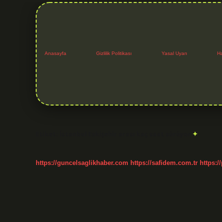
Anasayfa
Gizlilik Politikası
Yasal Uyarı
H
Etiket:
İstanbul Eskişehir arası kaç saat sürüyor
https://guncelsaglikhaber.com
https://safidem.com.tr
https:/