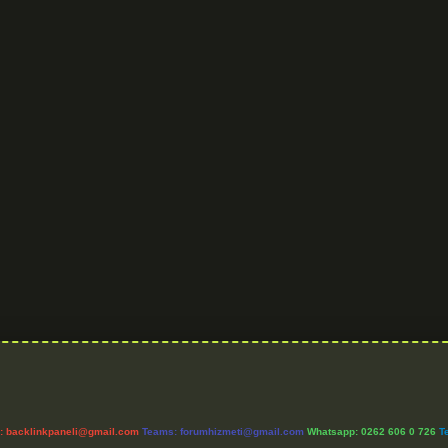
l:
backlinkpaneli@gmail.com
Teams:
forumhizmeti@gmail.com
Whatsapp: 0262 606 0 726
T