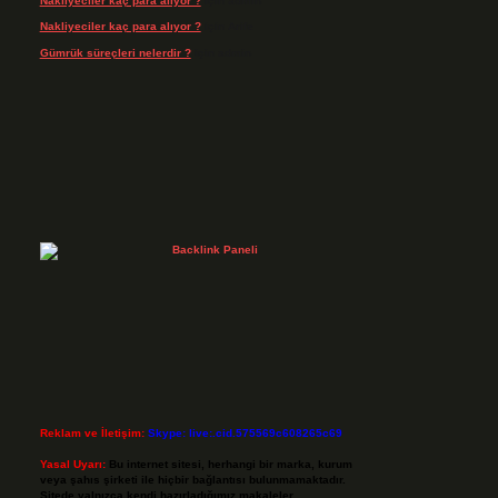
Nakliyeciler kaç para alıyor ?
için
admin
Nakliyeciler kaç para alıyor ?
için
Arife
Gümrük süreçleri nelerdir ?
için
admin
Reklam ve İletişim:
Skype: live:.cid.575569c608265c69
Yasal Uyarı:
Bu internet sitesi, herhangi bir marka, kurum
veya şahıs şirketi ile hiçbir bağlantısı bulunmamaktadır.
Sitede yalnızca kendi hazırladığımız makaleler