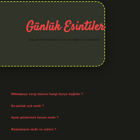
Günlük Esintiler
Hayatı renklendiren kısa ve eğlenceli içerikler.
Sidebar
hiltonbet yeni giriş
betexper güvenilir mi
elexbetgiris.org
Son Yazılar
Mithatpaşa vergi dairesi hangi ilçeye bağlıdır ?
Ağustos 8, 2026
En parlak ışık nedir ?
Ağustos 6, 2026
Ayak göstermek haram mıdır ?
Ağustos 5, 2026
Başkalaşım nedir ve süreci ?
Ağustos 4, 2026