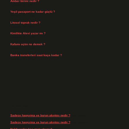
Amber birimi nedir ?
Ağustos 4, 2026
Yeşil pasaport ne kadar güçlü ?
Temmuz 29, 2026
Litosol toprak nedir ?
Temmuz 25, 2026
Kimlikte Alevi yazar mı ?
Temmuz 25, 2026
Kafamı açtın ne demek ?
Temmuz 23, 2026
Banka transferleri saat kaça kadar ?
Temmuz 21, 2026
Son yorumlar
Sadece hapşırma ve burun akıntısı nedir ?
için
admin
Sadece hapşırma ve burun akıntısı nedir ?
için
Tiryaki