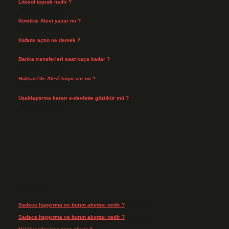
Litosol toprak nedir ?
Temmuz 25, 2026
Kimlikte Alevi yazar mı ?
Temmuz 25, 2026
Kafamı açtın ne demek ?
Temmuz 23, 2026
Banka transferleri saat kaça kadar ?
Temmuz 21, 2026
Hakkari’de Alevî köyü var mı ?
Temmuz 17, 2026
Uzaklaştırma kararı e-devlette gözükür mü ?
Temmuz 15, 2026
Son yorumlar
Sadece hapşırma ve burun akıntısı nedir ?
için
admin
Sadece hapşırma ve burun akıntısı nedir ?
için
Tiryaki