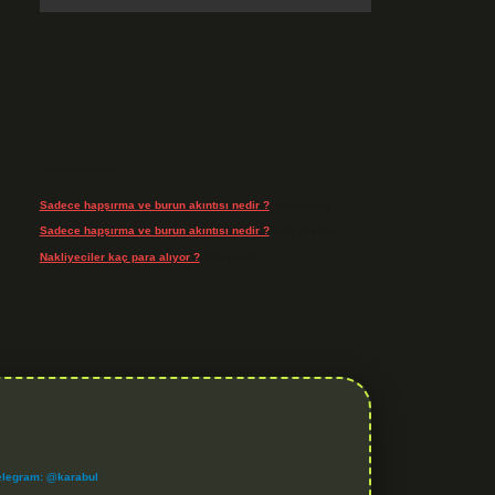
Son Yorumlar
Sadece hapşırma ve burun akıntısı nedir ?
için
admin
Sadece hapşırma ve burun akıntısı nedir ?
için
Tiryaki
Nakliyeciler kaç para alıyor ?
için
admin
elegram: @karabul