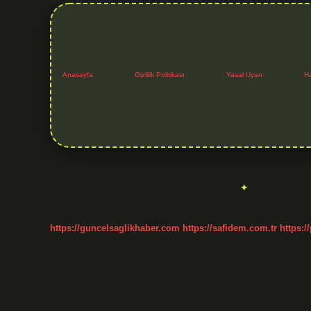
Anasayfa
Gizlilik Politikası
Yasal Uyarı
H
Etiket:
Japon Yeni dünyada kaçıncı sırada
https://guncelsaglikhaber.com
https://safidem.com.tr
https:/