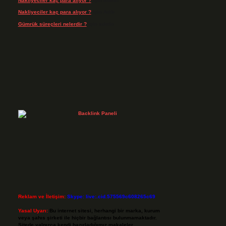
Nakliyeciler kaç para alıyor ?
için
admin
Nakliyeciler kaç para alıyor ?
için
Arife
Gümrük süreçleri nelerdir ?
için
admin
Reklam ve İletişim:
Skype: live:.cid.575569c608265c69
Yasal Uyarı:
Bu internet sitesi, herhangi bir marka, kurum
veya şahıs şirketi ile hiçbir bağlantısı bulunmamaktadır.
Sitede yalnızca kendi hazırladığımız makaleler