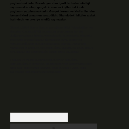
paylaşılmaktadır. Burada yer alan içerikler haber niteliği
taşımamakta olup, gerçek kurum ve kişiler hakkında
paylaşım yapılmamaktadır. Gerçek kurum ve kişiler ile isim
benzerlikleri tamamen tesadüfidir. Sitemizdeki bilgiler taslak
halindedir ve tavsiye niteliği taşımazlar.
Sitemiz, 5651 Sayılı Kanun gereğince Bilgi Teknolojileri ve
İletişim Kurumu (BTK) tarafından onaylanmış bir Yer
Sağlayıcı olarak hizmet vermektedir. Bu nedenle, sitedeki
içerikleri proaktif olarak denetleme veya araştırma
yükümlülüğümüz bulunmamaktadır. Ancak, üyelerimiz
yazdıkları içeriklerin sorumluluğunu taşımakta olup, siteye
üye olarak bu sorumluluğu kabul etmiş sayılırlar.
Hukuka ve yasal düzenlemelere aykırı olduğunu
düşündüğünüz içerikleri,
backlinkpanelicomtr@gmail.com
adresine bildirmeniz halinde, ilgili içerikler yasal süre
içerisinde sitemizden kaldırılacaktır.
Arama