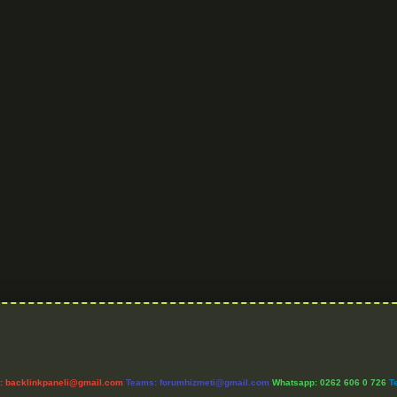
l:
backlinkpaneli@gmail.com
Teams:
forumhizmeti@gmail.com
Whatsapp: 0262 606 0 726
T