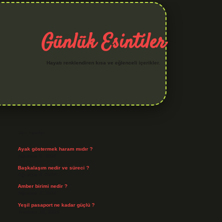
Günlük Esintiler
Hayatı renklendiren kısa ve eğlenceli içerikler.
Sidebar
hiltonbet yeni giriş
betexper güvenilir mi
elexbetgiris.org
Son Yazılar
Ayak göstermek haram mıdır ?
Ağustos 5, 2026
Başkalaşım nedir ve süreci ?
Ağustos 4, 2026
Amber birimi nedir ?
Ağustos 4, 2026
Yeşil pasaport ne kadar güçlü ?
Temmuz 29, 2026