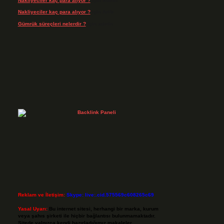
Nakliyeciler kaç para alıyor ?
için
admin
Nakliyeciler kaç para alıyor ?
için
Arife
Gümrük süreçleri nelerdir ?
için
admin
Reklam ve İletişim:
Skype: live:.cid.575569c608265c69
Yasal Uyarı:
Bu internet sitesi, herhangi bir marka, kurum
veya şahıs şirketi ile hiçbir bağlantısı bulunmamaktadır.
Sitede yalnızca kendi hazırladığımız makaleler