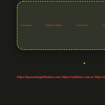
Anasayfa
Gizlilik Politikası
Yasal Uyarı
H
Etiket:
Kaybolan evcil hayvan nasıl bulunur
https://guncelsaglikhaber.com
https://safidem.com.tr
https:/