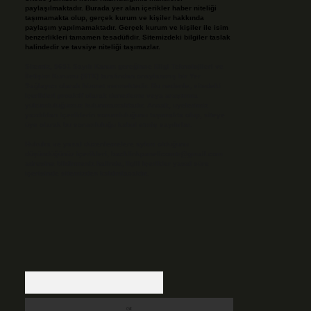
paylaşılmaktadır. Burada yer alan içerikler haber niteliği
taşımamakta olup, gerçek kurum ve kişiler hakkında
paylaşım yapılmamaktadır. Gerçek kurum ve kişiler ile isim
benzerlikleri tamamen tesadüfidir. Sitemizdeki bilgiler taslak
halindedir ve tavsiye niteliği taşımazlar.
Sitemiz, 5651 Sayılı Kanun gereğince Bilgi Teknolojileri ve
İletişim Kurumu (BTK) tarafından onaylanmış bir Yer
Sağlayıcı olarak hizmet vermektedir. Bu nedenle, sitedeki
içerikleri proaktif olarak denetleme veya araştırma
yükümlülüğümüz bulunmamaktadır. Ancak, üyelerimiz
yazdıkları içeriklerin sorumluluğunu taşımakta olup, siteye
üye olarak bu sorumluluğu kabul etmiş sayılırlar.
Hukuka ve yasal düzenlemelere aykırı olduğunu
düşündüğünüz içerikleri,
backlinkpanelicomtr@gmail.com
adresine bildirmeniz halinde, ilgili içerikler yasal süre
içerisinde sitemizden kaldırılacaktır.
Arama