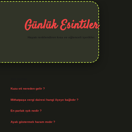
Günlük Esintiler
Hayatı renklendiren kısa ve eğlenceli içerikler.
Sidebar
iltonbet yeni giriş
betexper güvenilir mi
elexbetgiris.org
Son Yazılar
Kuzu eti nereden gelir ?
Ağustos 8, 2026
Mithatpaşa vergi dairesi hangi ilçeye bağlıdır ?
Ağustos 8, 2026
En parlak ışık nedir ?
Ağustos 6, 2026
Ayak göstermek haram mıdır ?
Ağustos 5, 2026