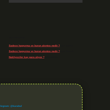
Son Yorumlar
Sadece hapşırma ve burun akıntısı nedir ?
için
admin
Sadece hapşırma ve burun akıntısı nedir ?
için
Tiryaki
Nakliyeciler kaç para alıyor ?
için
admin
elegram: @karabul