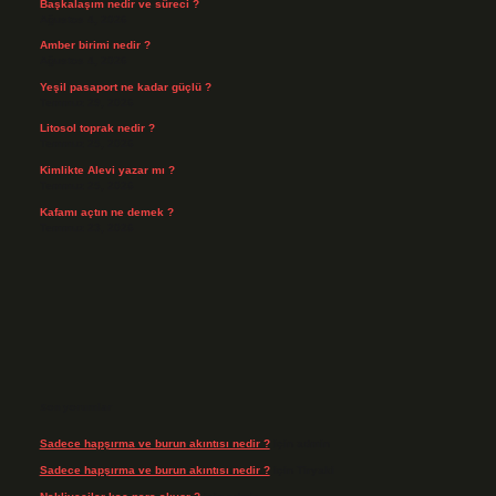
Başkalaşım nedir ve süreci ?
Ağustos 4, 2026
Amber birimi nedir ?
Ağustos 4, 2026
Yeşil pasaport ne kadar güçlü ?
Temmuz 29, 2026
Litosol toprak nedir ?
Temmuz 25, 2026
Kimlikte Alevi yazar mı ?
Temmuz 25, 2026
Kafamı açtın ne demek ?
Temmuz 23, 2026
Son yorumlar
Sadece hapşırma ve burun akıntısı nedir ?
için
admin
Sadece hapşırma ve burun akıntısı nedir ?
için
Tiryaki