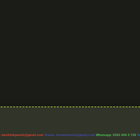
l:
backlinkpaneli@gmail.com
Teams:
forumhizmeti@gmail.com
Whatsapp: 0262 606 0 726
T