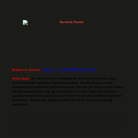
Reklam ve İletişim:
Skype: live:.cid.575569c608265c69
Yasal Uyarı:
Bu internet sitesi, herhangi bir marka, kurum veya şahıs
şirketi ile hiçbir bağlantısı bulunmamaktadır. Sitede yalnızca kendi
hazırladığımız makaleler paylaşılmaktadır. Burada yer alan içerikler haber
niteliği taşımamakta olup, gerçek kurum ve kişiler hakkında paylaşım
yapılmamaktadır. Gerçek kurum ve kişiler ile isim benzerlikleri tamamen
tesadüfidir. Sitemizdeki bilgiler taslak halindedir ve tavsiye niteliği
taşımazlar.
Sitemiz, 5651 Sayılı Kanun gereğince Bilgi Teknolojileri ve İletişim Kurumu
(BTK) tarafından onaylanmış bir Yer Sağlayıcı olarak hizmet vermektedir. Bu
nedenle, sitedeki içerikleri proaktif olarak denetleme veya araştırma
yükümlülüğümüz bulunmamaktadır. Ancak, üyelerimiz yazdıkları içeriklerin
sorumluluğunu taşımakta olup, siteye üye olarak bu sorumluluğu kabul
etmiş sayılırlar.