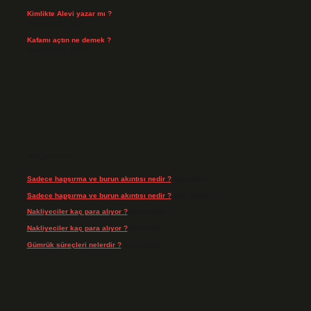
Kimlikte Alevi yazar mı ?
Temmuz 25, 2026
Kafamı açtın ne demek ?
Temmuz 23, 2026
Son yorumlar
Sadece hapşırma ve burun akıntısı nedir ?
için
admin
Sadece hapşırma ve burun akıntısı nedir ?
için
Tiryaki
Nakliyeciler kaç para alıyor ?
için
admin
Nakliyeciler kaç para alıyor ?
için
Arife
Gümrük süreçleri nelerdir ?
için
admin