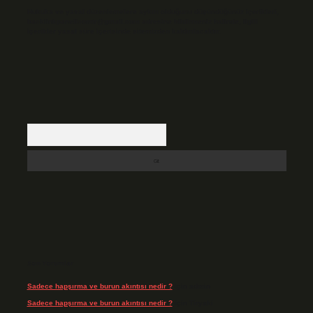
Hukuka ve yasal düzenlemelere aykırı olduğunu düşündüğünüz içerikleri,
backlinkpanelicomtr@gmail.com
adresine bildirmeniz halinde, ilgili
içerikler yasal süre içerisinde sitemizden kaldırılacaktır.
Arama
Son Yorumlar
Sadece hapşırma ve burun akıntısı nedir ?
için
admin
Sadece hapşırma ve burun akıntısı nedir ?
için
Tiryaki