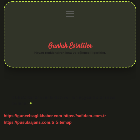
menüyü
Anasayfa
Gizlilik
Yasal
Hakkımızda
aç
Politikası
Uyarı
Günlük Esintiler
Hayatı renklendiren kısa ve eğlenceli içerikler.
Etiket:
Kenar uzunlukları verilen üçgenin alanı nasıl
bulunur
https://guncelsaglikhaber.com
https://safidem.com.tr
https://pusulaajans.com.tr
Sitemap