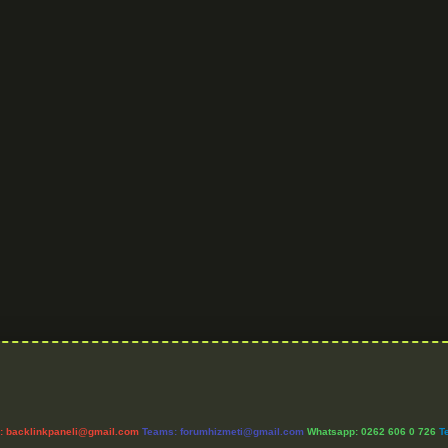
l:
backlinkpaneli@gmail.com
Teams:
forumhizmeti@gmail.com
Whatsapp: 0262 606 0 726
T