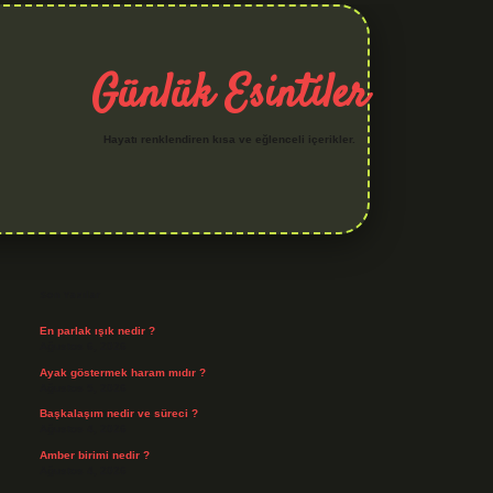
Günlük Esintiler
Hayatı renklendiren kısa ve eğlenceli içerikler.
Sidebar
hiltonbet yeni giriş
betexper güvenilir mi
elexbetgiris.org
Son Yazılar
En parlak ışık nedir ?
Ağustos 6, 2026
Ayak göstermek haram mıdır ?
Ağustos 5, 2026
Başkalaşım nedir ve süreci ?
Ağustos 4, 2026
Amber birimi nedir ?
Ağustos 4, 2026