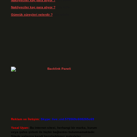
Nakliyeciler kaç para alıyor ?
için
admin
Nakliyeciler kaç para alıyor ?
için
Arife
Gümrük süreçleri nelerdir ?
için
admin
Reklam ve İletişim:
Skype: live:.cid.575569c608265c69
Yasal Uyarı:
Bu internet sitesi, herhangi bir marka, kurum
veya şahıs şirketi ile hiçbir bağlantısı bulunmamaktadır.
Sitede yalnızca kendi hazırladığımız makaleler