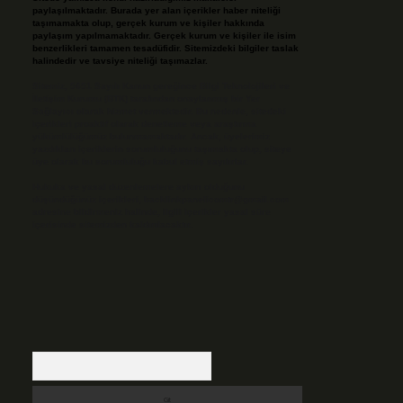
paylaşılmaktadır. Burada yer alan içerikler haber niteliği
taşımamakta olup, gerçek kurum ve kişiler hakkında
paylaşım yapılmamaktadır. Gerçek kurum ve kişiler ile isim
benzerlikleri tamamen tesadüfidir. Sitemizdeki bilgiler taslak
halindedir ve tavsiye niteliği taşımazlar.
Sitemiz, 5651 Sayılı Kanun gereğince Bilgi Teknolojileri ve
İletişim Kurumu (BTK) tarafından onaylanmış bir Yer
Sağlayıcı olarak hizmet vermektedir. Bu nedenle, sitedeki
içerikleri proaktif olarak denetleme veya araştırma
yükümlülüğümüz bulunmamaktadır. Ancak, üyelerimiz
yazdıkları içeriklerin sorumluluğunu taşımakta olup, siteye
üye olarak bu sorumluluğu kabul etmiş sayılırlar.
Hukuka ve yasal düzenlemelere aykırı olduğunu
düşündüğünüz içerikleri,
backlinkpanelicomtr@gmail.com
adresine bildirmeniz halinde, ilgili içerikler yasal süre
içerisinde sitemizden kaldırılacaktır.
Arama