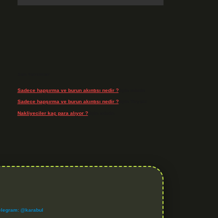
Son Yorumlar
Sadece hapşırma ve burun akıntısı nedir ?
için
admin
Sadece hapşırma ve burun akıntısı nedir ?
için
Tiryaki
Nakliyeciler kaç para alıyor ?
için
admin
elegram: @karabul