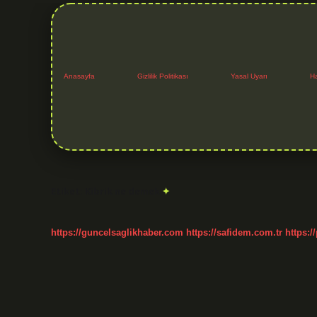
Anasayfa
Gizlilik Politikası
Yasal Uyarı
H
Etiket:
Kibrik ne demek
https://guncelsaglikhaber.com
https://safidem.com.tr
https:/