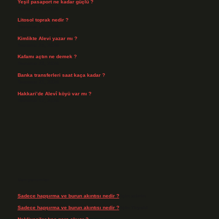
Yeşil pasaport ne kadar güçlü ?
Temmuz 29, 2026
Litosol toprak nedir ?
Temmuz 25, 2026
Kimlikte Alevi yazar mı ?
Temmuz 25, 2026
Kafamı açtın ne demek ?
Temmuz 23, 2026
Banka transferleri saat kaça kadar ?
Temmuz 21, 2026
Hakkari’de Alevî köyü var mı ?
Temmuz 17, 2026
Son yorumlar
Sadece hapşırma ve burun akıntısı nedir ?
için
admin
Sadece hapşırma ve burun akıntısı nedir ?
için
Tiryaki