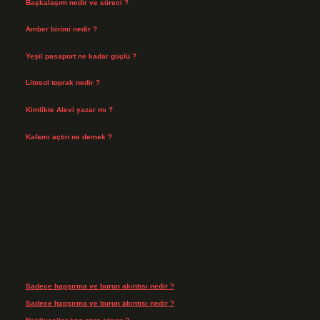
Başkalaşım nedir ve süreci ?
Ağustos 4, 2026
Amber birimi nedir ?
Ağustos 4, 2026
Yeşil pasaport ne kadar güçlü ?
Temmuz 29, 2026
Litosol toprak nedir ?
Temmuz 25, 2026
Kimlikte Alevi yazar mı ?
Temmuz 25, 2026
Kafamı açtın ne demek ?
Temmuz 23, 2026
Son yorumlar
Sadece hapşırma ve burun akıntısı nedir ?
için
admin
Sadece hapşırma ve burun akıntısı nedir ?
için
Tiryaki