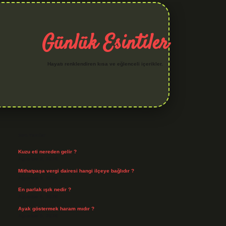
Günlük Esintiler
Hayatı renklendiren kısa ve eğlenceli içerikler.
Sidebar
hiltonbet yeni giriş
betexper güv
Son Yazılar
Kuzu eti nereden gelir ?
Ağustos 8, 2026
Mithatpaşa vergi dairesi hangi ilçeye bağlıdır ?
Ağustos 8, 2026
En parlak ışık nedir ?
Ağustos 6, 2026
Ayak göstermek haram mıdır ?
Ağustos 5, 2026