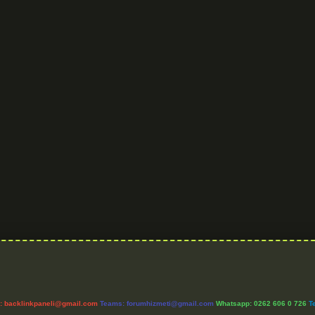
l:
backlinkpaneli@gmail.com
Teams:
forumhizmeti@gmail.com
Whatsapp: 0262 606 0 726
T