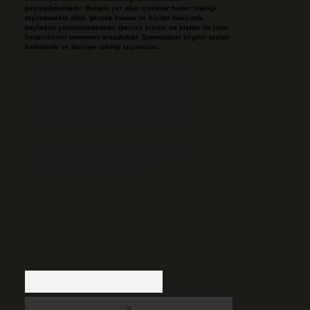
paylaşılmaktadır. Burada yer alan içerikler haber niteliği
taşımamakta olup, gerçek kurum ve kişiler hakkında
paylaşım yapılmamaktadır. Gerçek kurum ve kişiler ile isim
benzerlikleri tamamen tesadüfidir. Sitemizdeki bilgiler taslak
halindedir ve tavsiye niteliği taşımazlar.
Sitemiz, 5651 Sayılı Kanun gereğince Bilgi Teknolojileri ve
İletişim Kurumu (BTK) tarafından onaylanmış bir Yer
Sağlayıcı olarak hizmet vermektedir. Bu nedenle, sitedeki
içerikleri proaktif olarak denetleme veya araştırma
yükümlülüğümüz bulunmamaktadır. Ancak, üyelerimiz
yazdıkları içeriklerin sorumluluğunu taşımakta olup, siteye
üye olarak bu sorumluluğu kabul etmiş sayılırlar.
Hukuka ve yasal düzenlemelere aykırı olduğunu
düşündüğünüz içerikleri,
backlinkpanelicomtr@gmail.com
adresine bildirmeniz halinde, ilgili içerikler yasal süre
içerisinde sitemizden kaldırılacaktır.
Arama