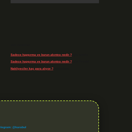
Son Yorumlar
Sadece hapşırma ve burun akıntısı nedir ?
için
admin
Sadece hapşırma ve burun akıntısı nedir ?
için
Tiryaki
Nakliyeciler kaç para alıyor ?
için
admin
elegram: @karabul