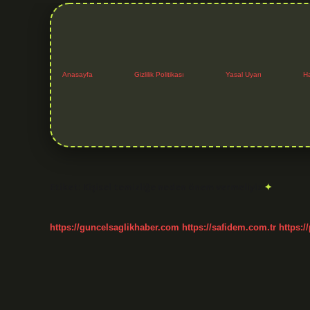
Anasayfa
Gizlilik Politikası
Yasal Uyarı
H
Etiket:
Kişisel temizliğe neden önem vermeliyiz
https://guncelsaglikhaber.com
https://safidem.com.tr
https:/