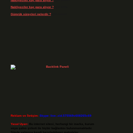
Nakliyeciler kaç para alıyor ?
için
admin
Nakliyeciler kaç para alıyor ?
için
Arife
Gümrük süreçleri nelerdir ?
için
admin
Reklam ve İletişim:
Skype: live:.cid.575569c608265c69
Yasal Uyarı:
Bu internet sitesi, herhangi bir marka, kurum
veya şahıs şirketi ile hiçbir bağlantısı bulunmamaktadır.
Sitede yalnızca kendi hazırladığımız makaleler