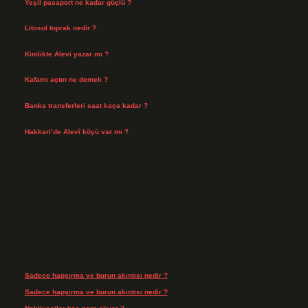
Yeşil pasaport ne kadar güçlü ?
Temmuz 29, 2026
Litosol toprak nedir ?
Temmuz 25, 2026
Kimlikte Alevi yazar mı ?
Temmuz 25, 2026
Kafamı açtın ne demek ?
Temmuz 23, 2026
Banka transferleri saat kaça kadar ?
Temmuz 21, 2026
Hakkari’de Alevî köyü var mı ?
Temmuz 17, 2026
Son yorumlar
Sadece hapşırma ve burun akıntısı nedir ?
için
admin
Sadece hapşırma ve burun akıntısı nedir ?
için
Tiryaki