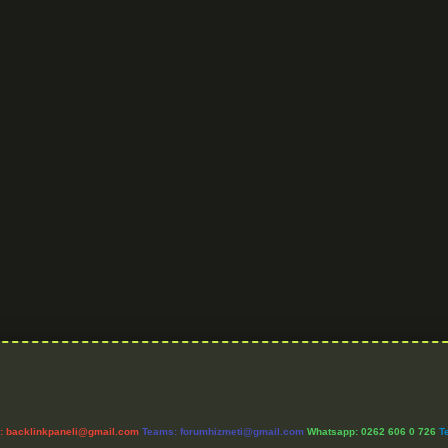
l:
backlinkpaneli@gmail.com
Teams:
forumhizmeti@gmail.com
Whatsapp: 0262 606 0 726
T