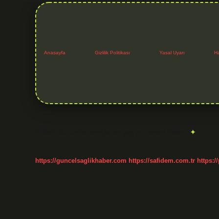
Anasayfa
Gizlilik Politikası
Yasal Uyarı
H
Etiket:
Kurumlar vergisi en geç ne zaman ödenir
https://guncelsaglikhaber.com
https://safidem.com.tr
https:/