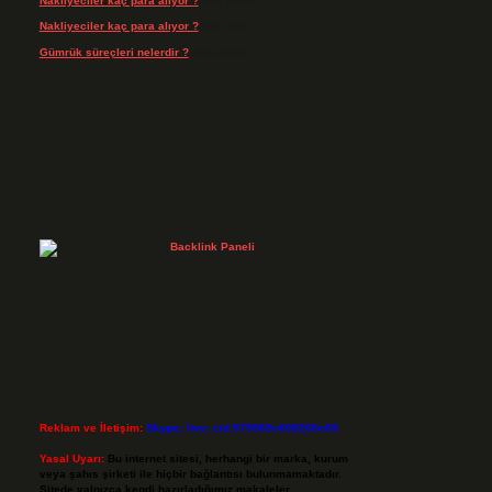
Nakliyeciler kaç para alıyor ?
için
admin
Nakliyeciler kaç para alıyor ?
için
Arife
Gümrük süreçleri nelerdir ?
için
admin
Reklam ve İletişim:
Skype: live:.cid.575569c608265c69
Yasal Uyarı:
Bu internet sitesi, herhangi bir marka, kurum
veya şahıs şirketi ile hiçbir bağlantısı bulunmamaktadır.
Sitede yalnızca kendi hazırladığımız makaleler