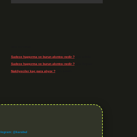
Son Yorumlar
Sadece hapşırma ve burun akıntısı nedir ?
için
admin
Sadece hapşırma ve burun akıntısı nedir ?
için
Tiryaki
Nakliyeciler kaç para alıyor ?
için
admin
elegram: @karabul