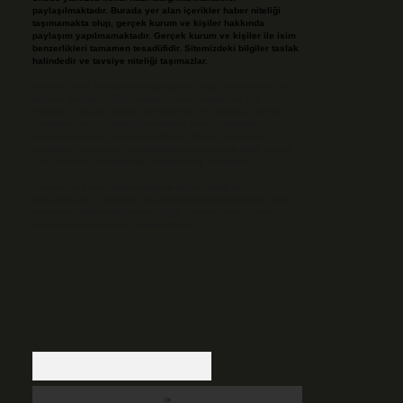
paylaşılmaktadır. Burada yer alan içerikler haber niteliği
taşımamakta olup, gerçek kurum ve kişiler hakkında
paylaşım yapılmamaktadır. Gerçek kurum ve kişiler ile isim
benzerlikleri tamamen tesadüfidir. Sitemizdeki bilgiler taslak
halindedir ve tavsiye niteliği taşımazlar.
Sitemiz, 5651 Sayılı Kanun gereğince Bilgi Teknolojileri ve
İletişim Kurumu (BTK) tarafından onaylanmış bir Yer
Sağlayıcı olarak hizmet vermektedir. Bu nedenle, sitedeki
içerikleri proaktif olarak denetleme veya araştırma
yükümlülüğümüz bulunmamaktadır. Ancak, üyelerimiz
yazdıkları içeriklerin sorumluluğunu taşımakta olup, siteye
üye olarak bu sorumluluğu kabul etmiş sayılırlar.
Hukuka ve yasal düzenlemelere aykırı olduğunu
düşündüğünüz içerikleri,
backlinkpanelicomtr@gmail.com
adresine bildirmeniz halinde, ilgili içerikler yasal süre
içerisinde sitemizden kaldırılacaktır.
Arama