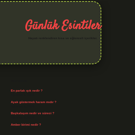
Günlük Esintiler
Hayatı renklendiren kısa ve eğlenceli içerikler.
Sidebar
hiltonbet yeni giriş
betexper güvenilir mi
elexbetgiris.org
Son Yazılar
En parlak ışık nedir ?
Ağustos 6, 2026
Ayak göstermek haram mıdır ?
Ağustos 5, 2026
Başkalaşım nedir ve süreci ?
Ağustos 4, 2026
Amber birimi nedir ?
Ağustos 4, 2026