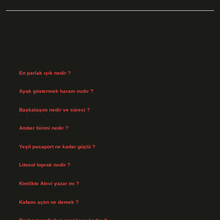
Sidebar
Son Yazılar
En parlak ışık nedir ?
Ağustos 6, 2026
Ayak göstermek haram mıdır ?
Ağustos 5, 2026
Başkalaşım nedir ve süreci ?
Ağustos 4, 2026
Amber birimi nedir ?
Ağustos 4, 2026
Yeşil pasaport ne kadar güçlü ?
Temmuz 29, 2026
Litosol toprak nedir ?
Temmuz 25, 2026
Kimlikte Alevi yazar mı ?
Temmuz 25, 2026
Kafamı açtın ne demek ?
Temmuz 23, 2026