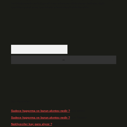
backlinkpanelicomtr@gmail.com
adresine bildirmeniz halinde, ilgili
içerikler yasal süre içerisinde sitemizden kaldırılacaktır.
Arama
Son Yorumlar
Sadece hapşırma ve burun akıntısı nedir ?
için
admin
Sadece hapşırma ve burun akıntısı nedir ?
için
Tiryaki
Nakliyeciler kaç para alıyor ?
için
admin