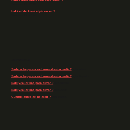
Banka transferleri saat kaça kadar ?
Temmuz 21, 2026
Hakkari’de Alevî köyü var mı ?
Temmuz 17, 2026
Son yorumlar
Sadece hapşırma ve burun akıntısı nedir ?
için
admin
Sadece hapşırma ve burun akıntısı nedir ?
için
Tiryaki
Nakliyeciler kaç para alıyor ?
için
admin
Nakliyeciler kaç para alıyor ?
için
Arife
Gümrük süreçleri nelerdir ?
için
admin