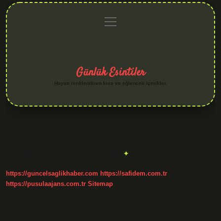
menüyü
Anasayfa
Gizlilik
Yasal
Hakkımızda
aç
Politikası
Uyarı
Günlük Esintiler
Hayatı renklendiren kısa ve eğlenceli içerikler.
Etiket:
Limon sosu neye iyi gelir
https://guncelsaglikhaber.com
https://safidem.com.tr
https://pusulaajans.com.tr
Sitemap