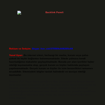
Reklam ve İletişim:
Skype: live:.cid.575569c608265c69
Yasal Uyarı:
Bu internet sitesi, herhangi bir marka, kurum veya şahıs
şirketi ile hiçbir bağlantısı bulunmamaktadır. Sitede yalnızca kendi
hazırladığımız makaleler paylaşılmaktadır. Burada yer alan içerikler haber
niteliği taşımamakta olup, gerçek kurum ve kişiler hakkında paylaşım
yapılmamaktadır. Gerçek kurum ve kişiler ile isim benzerlikleri tamamen
tesadüfidir. Sitemizdeki bilgiler taslak halindedir ve tavsiye niteliği
taşımazlar.
Sitemiz, 5651 Sayılı Kanun gereğince Bilgi Teknolojileri ve İletişim Kurumu
(BTK) tarafından onaylanmış bir Yer Sağlayıcı olarak hizmet vermektedir. Bu
nedenle, sitedeki içerikleri proaktif olarak denetleme veya araştırma
yükümlülüğümüz bulunmamaktadır. Ancak, üyelerimiz yazdıkları içeriklerin
sorumluluğunu taşımakta olup, siteye üye olarak bu sorumluluğu kabul
etmiş sayılırlar.
Hukuka ve yasal düzenlemelere aykırı olduğunu düşündüğünüz içerikleri,