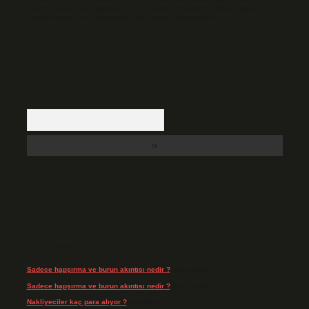
backlinkpanelicomtr@gmail.com
adresine bildirmeniz halinde, ilgili
içerikler yasal süre içerisinde sitemizden kaldırılacaktır.
Arama
Son Yorumlar
Sadece hapşırma ve burun akıntısı nedir ?
için
admin
Sadece hapşırma ve burun akıntısı nedir ?
için
Tiryaki
Nakliyeciler kaç para alıyor ?
için
admin