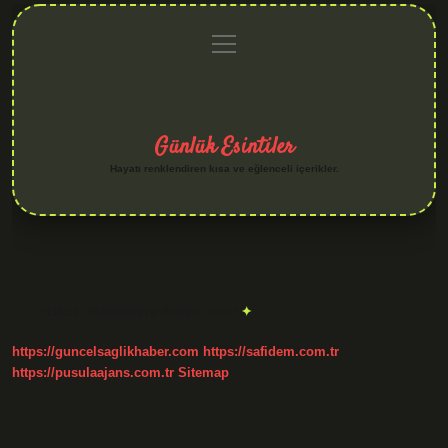
menüyü
Anasayfa
Gizlilik
Yasal
Hakkımızda
aç
Politikası
Uyarı
Günlük Esintiler
Hayatı renklendiren kısa ve eğlenceli içerikler.
Etiket:
Madenlere örnek nedir
https://guncelsaglikhaber.com
https://safidem.com.tr
https://pusulaajans.com.tr
Sitemap