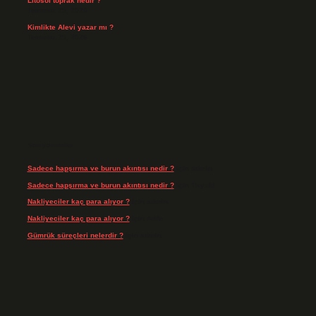
Litosol toprak nedir ?
Temmuz 25, 2026
Kimlikte Alevi yazar mı ?
Temmuz 25, 2026
Son yorumlar
Sadece hapşırma ve burun akıntısı nedir ?
için
admin
Sadece hapşırma ve burun akıntısı nedir ?
için
Tiryaki
Nakliyeciler kaç para alıyor ?
için
admin
Nakliyeciler kaç para alıyor ?
için
Arife
Gümrük süreçleri nelerdir ?
için
admin