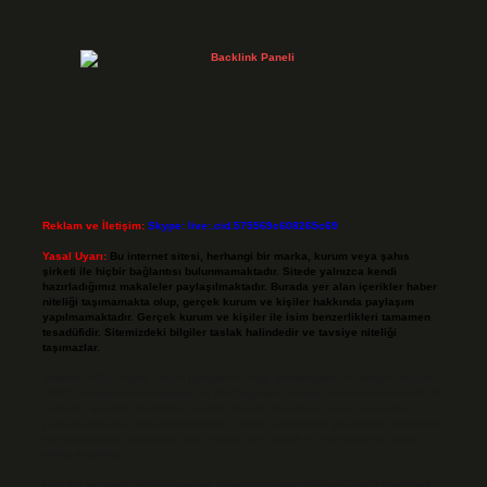
Reklam ve İletişim:
Skype: live:.cid.575569c608265c69
Yasal Uyarı:
Bu internet sitesi, herhangi bir marka, kurum veya şahıs
şirketi ile hiçbir bağlantısı bulunmamaktadır. Sitede yalnızca kendi
hazırladığımız makaleler paylaşılmaktadır. Burada yer alan içerikler haber
niteliği taşımamakta olup, gerçek kurum ve kişiler hakkında paylaşım
yapılmamaktadır. Gerçek kurum ve kişiler ile isim benzerlikleri tamamen
tesadüfidir. Sitemizdeki bilgiler taslak halindedir ve tavsiye niteliği
taşımazlar.
Sitemiz, 5651 Sayılı Kanun gereğince Bilgi Teknolojileri ve İletişim Kurumu
(BTK) tarafından onaylanmış bir Yer Sağlayıcı olarak hizmet vermektedir. Bu
nedenle, sitedeki içerikleri proaktif olarak denetleme veya araştırma
yükümlülüğümüz bulunmamaktadır. Ancak, üyelerimiz yazdıkları içeriklerin
sorumluluğunu taşımakta olup, siteye üye olarak bu sorumluluğu kabul
etmiş sayılırlar.
Hukuka ve yasal düzenlemelere aykırı olduğunu düşündüğünüz içerikleri,