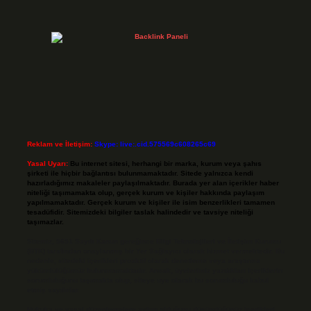
Reklam ve İletişim:
Skype: live:.cid.575569c608265c69
Yasal Uyarı:
Bu internet sitesi, herhangi bir marka, kurum veya şahıs
şirketi ile hiçbir bağlantısı bulunmamaktadır. Sitede yalnızca kendi
hazırladığımız makaleler paylaşılmaktadır. Burada yer alan içerikler haber
niteliği taşımamakta olup, gerçek kurum ve kişiler hakkında paylaşım
yapılmamaktadır. Gerçek kurum ve kişiler ile isim benzerlikleri tamamen
tesadüfidir. Sitemizdeki bilgiler taslak halindedir ve tavsiye niteliği
taşımazlar.
Sitemiz, 5651 Sayılı Kanun gereğince Bilgi Teknolojileri ve İletişim Kurumu
(BTK) tarafından onaylanmış bir Yer Sağlayıcı olarak hizmet vermektedir. Bu
nedenle, sitedeki içerikleri proaktif olarak denetleme veya araştırma
yükümlülüğümüz bulunmamaktadır. Ancak, üyelerimiz yazdıkları içeriklerin
sorumluluğunu taşımakta olup, siteye üye olarak bu sorumluluğu kabul
etmiş sayılırlar.
Hukuka ve yasal düzenlemelere aykırı olduğunu düşündüğünüz içerikleri,