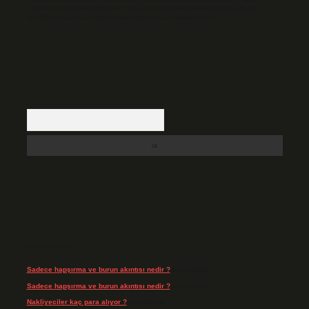
backlinkpanelicomtr@gmail.com
adresine bildirmeniz halinde, ilgili
içerikler yasal süre içerisinde sitemizden kaldırılacaktır.
Arama
Son Yorumlar
Sadece hapşırma ve burun akıntısı nedir ?
için
admin
Sadece hapşırma ve burun akıntısı nedir ?
için
Tiryaki
Nakliyeciler kaç para alıyor ?
için
admin