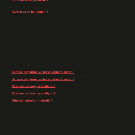
Kimlikte Alevi yazar mı ?
Temmuz 25, 2026
Kafamı açtın ne demek ?
Temmuz 23, 2026
Son yorumlar
Sadece hapşırma ve burun akıntısı nedir ?
için
admin
Sadece hapşırma ve burun akıntısı nedir ?
için
Tiryaki
Nakliyeciler kaç para alıyor ?
için
admin
Nakliyeciler kaç para alıyor ?
için
Arife
Gümrük süreçleri nelerdir ?
için
admin