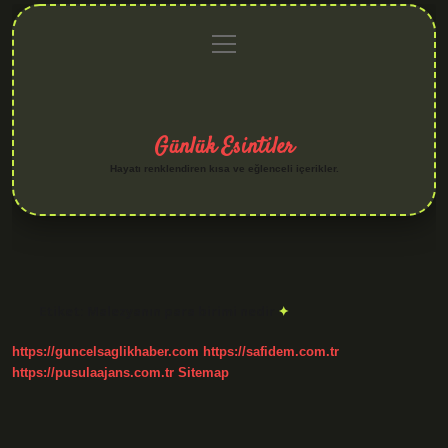
menüyü
Anasayfa
Gizlilik
Yasal
Hakkımızda
aç
Politikası
Uyarı
Günlük Esintiler
Hayatı renklendiren kısa ve eğlenceli içerikler.
Etiket:
Malezyanın para birimi nedir
https://guncelsaglikhaber.com
https://safidem.com.tr
https://pusulaajans.com.tr
Sitemap