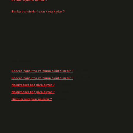
Kafamı açtın ne demek ?
Temmuz 23, 2026
Banka transferleri saat kaça kadar ?
Temmuz 21, 2026
Son yorumlar
Sadece hapşırma ve burun akıntısı nedir ?
için
admin
Sadece hapşırma ve burun akıntısı nedir ?
için
Tiryaki
Nakliyeciler kaç para alıyor ?
için
admin
Nakliyeciler kaç para alıyor ?
için
Arife
Gümrük süreçleri nelerdir ?
için
admin