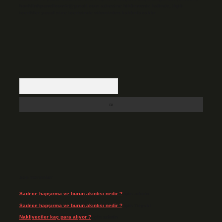
backlinkpanelicomtr@gmail.com
adresine bildirmeniz halinde, ilgili
içerikler yasal süre içerisinde sitemizden kaldırılacaktır.
Arama
Son Yorumlar
Sadece hapşırma ve burun akıntısı nedir ?
için
admin
Sadece hapşırma ve burun akıntısı nedir ?
için
Tiryaki
Nakliyeciler kaç para alıyor ?
için
admin