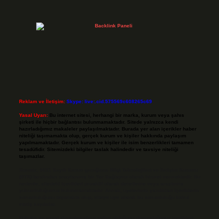
Reklam ve İletişim:
Skype: live:.cid.575569c608265c69
Yasal Uyarı:
Bu internet sitesi, herhangi bir marka, kurum veya şahıs
şirketi ile hiçbir bağlantısı bulunmamaktadır. Sitede yalnızca kendi
hazırladığımız makaleler paylaşılmaktadır. Burada yer alan içerikler haber
niteliği taşımamakta olup, gerçek kurum ve kişiler hakkında paylaşım
yapılmamaktadır. Gerçek kurum ve kişiler ile isim benzerlikleri tamamen
tesadüfidir. Sitemizdeki bilgiler taslak halindedir ve tavsiye niteliği
taşımazlar.
Sitemiz, 5651 Sayılı Kanun gereğince Bilgi Teknolojileri ve İletişim Kurumu
(BTK) tarafından onaylanmış bir Yer Sağlayıcı olarak hizmet vermektedir. Bu
nedenle, sitedeki içerikleri proaktif olarak denetleme veya araştırma
yükümlülüğümüz bulunmamaktadır. Ancak, üyelerimiz yazdıkları içeriklerin
sorumluluğunu taşımakta olup, siteye üye olarak bu sorumluluğu kabul
etmiş sayılırlar.
Hukuka ve yasal düzenlemelere aykırı olduğunu düşündüğünüz içerikleri,