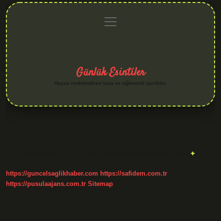
menüyü
Anasayfa
Gizlilik
Yasal
Hakkımızda
aç
Politikası
Uyarı
Günlük Esintiler
Hayatı renklendiren kısa ve eğlenceli içerikler.
Etiket:
Masalın özellikleri nelerdir maddeler halinde
https://guncelsaglikhaber.com
https://safidem.com.tr
https://pusulaajans.com.tr
Sitemap