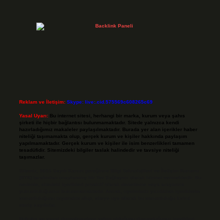
Reklam ve İletişim:
Skype: live:.cid.575569c608265c69
Yasal Uyarı:
Bu internet sitesi, herhangi bir marka, kurum veya şahıs
şirketi ile hiçbir bağlantısı bulunmamaktadır. Sitede yalnızca kendi
hazırladığımız makaleler paylaşılmaktadır. Burada yer alan içerikler haber
niteliği taşımamakta olup, gerçek kurum ve kişiler hakkında paylaşım
yapılmamaktadır. Gerçek kurum ve kişiler ile isim benzerlikleri tamamen
tesadüfidir. Sitemizdeki bilgiler taslak halindedir ve tavsiye niteliği
taşımazlar.
Sitemiz, 5651 Sayılı Kanun gereğince Bilgi Teknolojileri ve İletişim Kurumu
(BTK) tarafından onaylanmış bir Yer Sağlayıcı olarak hizmet vermektedir. Bu
nedenle, sitedeki içerikleri proaktif olarak denetleme veya araştırma
yükümlülüğümüz bulunmamaktadır. Ancak, üyelerimiz yazdıkları içeriklerin
sorumluluğunu taşımakta olup, siteye üye olarak bu sorumluluğu kabul
etmiş sayılırlar.
Hukuka ve yasal düzenlemelere aykırı olduğunu düşündüğünüz içerikleri,