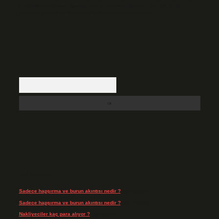
backlinkpanelicomtr@gmail.com
adresine bildirmeniz halinde, ilgili
içerikler yasal süre içerisinde sitemizden kaldırılacaktır.
Arama
Son Yorumlar
Sadece hapşırma ve burun akıntısı nedir ?
için
admin
Sadece hapşırma ve burun akıntısı nedir ?
için
Tiryaki
Nakliyeciler kaç para alıyor ?
için
admin