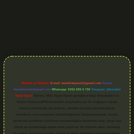
Reklam ve İletişim:
E-mail:
backlinkpaneli@gmail.com
Teams:
forumhizmeti@gmail.com
Whatsapp: 0262 606 0 726
Telegram: @karabul
Yasal Uyarı:
Sitemiz, 5651 Sayılı Kanun gereğince Bilgi Teknolojileri ve
İletişim Kurumu (BTK) tarafından onaylanmış bir Yer Sağlayıcı olarak
hizmet vermektedir. Bu nedenle, sitedeki içerikleri proaktif olarak
denetleme veya araştırma yükümlülüğümüz bulunmamaktadır. Ancak,
üyelerimiz yazdıkları içeriklerin sorumluluğunu taşımakta olup, siteye üye
olarak bu sorumluluğu kabul etmiş sayılırlar. Bu internet sitesi, herhangi
bir marka, kurum veya şahıs şirketi ile hiçbir bağlantısı bulunmamaktadır.