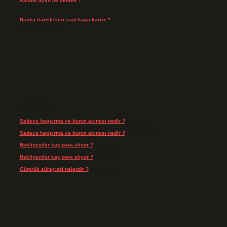
Kafamı açtın ne demek ?
Temmuz 23, 2026
Banka transferleri saat kaça kadar ?
Temmuz 21, 2026
Son yorumlar
Sadece hapşırma ve burun akıntısı nedir ?
için
admin
Sadece hapşırma ve burun akıntısı nedir ?
için
Tiryaki
Nakliyeciler kaç para alıyor ?
için
admin
Nakliyeciler kaç para alıyor ?
için
Arife
Gümrük süreçleri nelerdir ?
için
admin