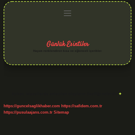
menüyü
Anasayfa
Gizlilik
Yasal
Hakkımızda
aç
Politikası
Uyarı
Günlük Esintiler
Hayatı renklendiren kısa ve eğlenceli içerikler.
Etiket:
Masallarda anlatılan olayların özelliği nelerdir
https://guncelsaglikhaber.com
https://safidem.com.tr
https://pusulaajans.com.tr
Sitemap